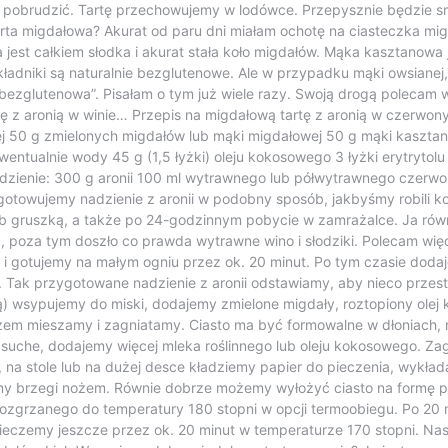
 się pobrudzić. Tartę przechowujemy w lodówce. Przepysznie będzie
 tarta migdałowa? Akurat od paru dni miałam ochotę na ciasteczka m
est całkiem słodka i akurat stała koło migdałów. Mąka kasztanowa 
kładniki są naturalnie bezglutenowe. Ale w przypadku mąki owsianej, 
„bezglutenowa”. Pisałam o tym już wiele razy. Swoją drogą polec
z aronią w winie… Przepis na migdałową tartę z aronią w czerwonym
nej 50 g zmielonych migdałów lub mąki migdałowej 50 g mąki kasztan
ntualnie wody 45 g (1,5 łyżki) oleju kokosowego 3 łyżki erytrytolu l
dzienie: 300 g aronii 100 ml wytrawnego lub półwytrawnego czerwo
towujemy nadzienie z aronii w podobny sposób, jakbyśmy robili k
lub gruszką, a także po 24-godzinnym pobycie w zamrażalce. Ja równ
a, poza tym doszło co prawda wytrawne wino i słodziki. Polecam wi
gotujemy na małym ogniu przez ok. 20 minut. Po tym czasie dodajem
. Tak przygotowane nadzienie z aronii odstawiamy, aby nieco przest
 wsypujemy do miski, dodajemy zmielone migdały, roztopiony olej k
 mieszamy i zagniatamy. Ciasto ma być formowalne w dłoniach, nie
 za suche, dodajemy więcej mleka roślinnego lub oleju kokosowego. Z
, na stole lub na dużej desce kładziemy papier do pieczenia, wykład
my brzegi nożem. Równie dobrze możemy wyłożyć ciasto na formę po
 rozgrzanego do temperatury 180 stopni w opcji termoobiegu. Po 20
ieczemy jeszcze przez ok. 20 minut w temperaturze 170 stopni. Nast