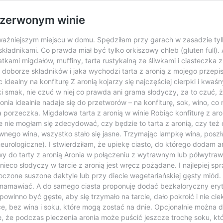
czerwonym winie
jważniejszym miejscu w domu. Spędziłam przy garach w zasadzie tyl
ładnikami. Co prawda miał być tylko orkiszowy chleb (gluten full). A
atkami migdałów, muffiny, tarta rustykalną ze śliwkami i ciasteczka
, doborze składników i jaka wychodzi tarta z aronią z mojego przepis
idealny na konfiturę Z aronią kojarzy się najczęściej cierpki i kwa
 smak, nie czuć w niej co prawda ani grama słodyczy, za to czuć, że
nia idealnie nadaje się do przetworów – na konfiturę, sok, wino, co 
a porzeczka. Migdałowa tarta z aronią w winie Robiąc konfiturę z aro
zie nie mogłam się zdecydować, czy będzie to tarta z aronią, czy 
nego wina, wszystko stało się jasne. Trzymając lampkę wina, poszła
urologiczne). I stwierdziłam, że upiekę ciasto, do którego dodam a
wy do tarty z aronią Aronia w połączeniu z wytrawnym lub półwytr
ieco słodyczy w tarcie z aronią jest wręcz pożądane. I najlepiej spr
one suszone daktyle lub przy diecie wegetariańskiej gęsty miód. A 
amawiać. A do samego ciasta proponuję dodać bezkaloryczny erytryto
owinno być gęste, aby się trzymało na tarcie, dało pokroić i nie ci
, bez wina i soku, które mogą zostać na dnie. Opcjonalnie można do
 że podczas pieczenia aronia może puścić jeszcze trochę soku, któ