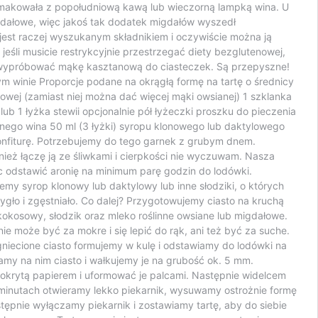
 smakowała z popołudniową kawą lub wieczorną lampką wina. U
igdałowe, więc jakoś tak dodatek migdałów wyszedł
jest raczej wyszukanym składnikiem i oczywiście można ją
jeśli musicie restrykcyjnie przestrzegać diety bezglutenowej,
am wypróbować mąkę kasztanową do ciasteczek. Są przepyszne!
 winie Proporcje podane na okrągłą formę na tartę o średnicy
owej (zamiast niej można dać więcej mąki owsianej) 1 szklanka
ub 1 łyżka stewii opcjonalnie pół łyżeczki proszku do pieczenia
nego wina 50 ml (3 łyżki) syropu klonowego lub daktylowego
onfiturę. Potrzebujemy do tego garnek z grubym dnem.
ież łączę ją ze śliwkami i cierpkości nie wyczuwam. Nasza
ęc odstawić aronię na minimum parę godzin do lodówki.
y syrop klonowy lub daktylowy lub inne słodziki, o których
ygło i zgęstniało. Co dalej? Przygotowujemy ciasto na kruchą
okosowy, słodzik oraz mleko roślinne owsiane lub migdałowe.
 może być za mokre i się lepić do rąk, ani też być za suche.
agniecione ciasto formujemy w kulę i odstawiamy do lodówki na
amy na nim ciasto i wałkujemy je na grubość ok. 5 mm.
krytą papierem i uformować je palcami. Następnie widelcem
 minutach otwieramy lekko piekarnik, wysuwamy ostrożnie formę
ępnie wyłączamy piekarnik i zostawiamy tartę, aby do siebie