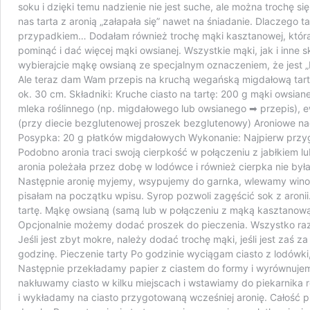
soku i dzięki temu nadzienie nie jest suche, ale można trochę
nas tarta z aronią „załapała się” nawet na śniadanie. Dlaczego
przypadkiem… Dodałam również trochę mąki kasztanowej, która j
pominąć i dać więcej mąki owsianej. Wszystkie mąki, jak i inne s
wybierajcie mąkę owsianą ze specjalnym oznaczeniem, że jest 
Ale teraz dam Wam przepis na kruchą wegańską migdałową tartę 
ok. 30 cm. Składniki: Kruche ciasto na tartę: 200 g mąki owsia
mleka roślinnego (np. migdałowego lub owsianego ➡ przepis), ewe
(przy diecie bezglutenowej proszek bezglutenowy) Aroniowe na
Posypka: 20 g płatków migdałowych Wykonanie: Najpierw przygo
Podobno aronia traci swoją cierpkość w połączeniu z jabłkiem 
aronia poleżała przez dobę w lodówce i również cierpka nie był
Następnie aronię myjemy, wsypujemy do garnka, wlewamy wino i 
pisałam na początku wpisu. Syrop pozwoli zagęścić sok z aronii
tartę. Mąkę owsianą (samą lub w połączeniu z mąką kasztanową)
Opcjonalnie możemy dodać proszek do pieczenia. Wszystko razem
Jeśli jest zbyt mokre, należy dodać trochę mąki, jeśli jest zaś
godzinę. Pieczenie tarty Po godzinie wyciągam ciasto z lodówki
Następnie przekładamy papier z ciastem do formy i wyrównuje
nakłuwamy ciasto w kilku miejscach i wstawiamy do piekarnika
i wykładamy na ciasto przygotowaną wcześniej aronię. Całość p