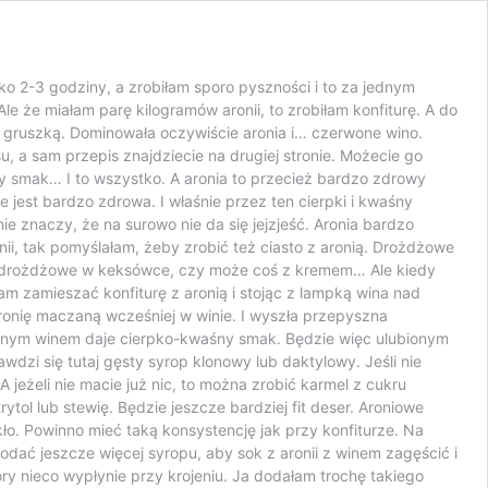
ko 2-3 godziny, a zrobiłam sporo pyszności i to za jednym
le że miałam parę kilogramów aronii, to zrobiłam konfiturę. A do
 z gruszką. Dominowała oczywiście aronia i… czerwone wino.
u, a sam przepis znajdziecie na drugiej stronie. Możecie go
śny smak… I to wszystko. A aronia to przecież bardzo zdrowy
 jest bardzo zdrowa. I właśnie przez ten cierpki i kwaśny
nie znaczy, że na surowo nie da się jejzjeść. Aronia bardzo
nii, tak pomyślałam, żeby zrobić też ciasto z aronią. Drożdżowe
też drożdżowe w keksówce, czy może coś z kremem… Ale kiedy
m zamieszać konfiturę z aronią i stojąc z lampką wina nad
ronię maczaną wcześniej w winie. I wyszła przepyszna
awnym winem daje cierpko-kwaśny smak. Będzie więc ulubionym
awdzi się tutaj gęsty syrop klonowy lub daktylowy. Jeśli nie
jeżeli nie macie już nic, to można zrobić karmel z cukru
l lub stewię. Będzie jeszcze bardziej fit deser. Aroniowe
ekło. Powinno mieć taką konsystencję jak przy konfiturze. Na
dać jeszcze więcej syropu, aby sok z aronii z winem zagęścić i
ry nieco wypłynie przy krojeniu. Ja dodałam trochę takiego