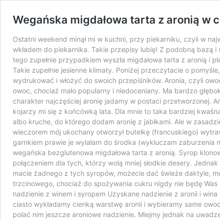
Wegańska migdałowa tarta z aronią w 
Ostatni weekend minął mi w kuchni, przy piekarniku, czyli w na
wkładem do piekarnika. Takie przepisy lubię! Z podobną bazą i sk
tego zupełnie przypadkiem wyszła migdałowa tarta z aronią i pł
Takie zupełnie jesienne klimaty. Poniżej przeczytacie o pomyśle
wydrukować i włożyć do swoich przepiśników. Aronia, czyli owoc 
owoc, chociaż mało popularny i niedoceniany. Ma bardzo głęboki
charakter najczęściej aronię jadamy w postaci przetworzonej. Aro
kojarzy mi się z końcówką lata. Dla mnie to taka bardziej kwaśn
albo kruche, do którego dodam aronię z jabłkami. Ale w zasad
wieczorem mój ukochany otworzył butelkę (francuskiego) wytraw
garnkiem prawie je wylałam do środka (wykluczam zaburzenia ne
wegańska bezglutenowa migdałowa tarta z aronią. Syrop klono
połączeniem dla tych, którzy wolą mniej słodkie desery. Jednak n
macie żadnego z tych syropów, możecie dać świeże daktyle, mocz
trzcinowego, chociaż do spożywania cukru nigdy nie będę Was n
nadzienie z winem i syropem Uzyskane nadzienie z aronii i wina p
ciasto wykładamy cienką warstwę aronii i wybieramy same owoce
polać nim jeszcze aroniowe nadzienie. Miejmy jednak na uwadze,