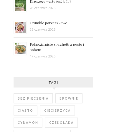
Dlaczego warto jeść bób?
28 czerwca 2025
Crumble porzeczkowe
25 czerwca 2025
Pełnoziarniste spaghetti z pesto i
bobem
17 czerwca 2025
TAGI
BEZ PIECZENIA
BROWNIE
CIASTO
CIECIERZYCA
CYNAMON
CZEKOLADA