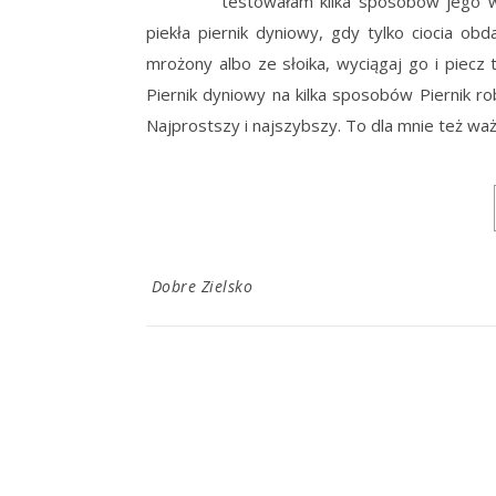
testowałam kilka sposobów jego w
piekła piernik dyniowy, gdy tylko ciocia ob
mrożony albo ze słoika, wyciągaj go i piecz
Piernik dyniowy na kilka sposobów Piernik ro
Najprostszy i najszybszy. To dla mnie też wa
Dobre Zielsko