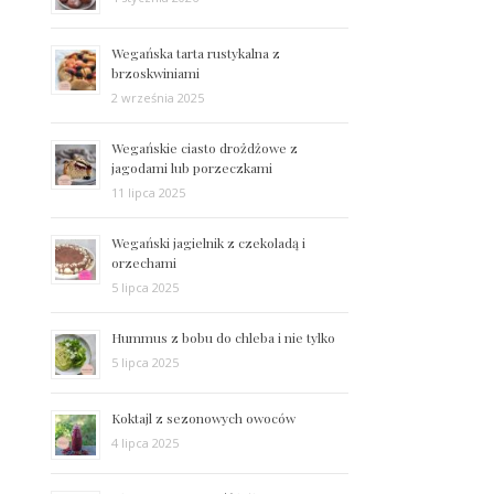
Wegańska tarta rustykalna z
brzoskwiniami
2 września 2025
Wegańskie ciasto drożdżowe z
jagodami lub porzeczkami
11 lipca 2025
Wegański jagielnik z czekoladą i
orzechami
5 lipca 2025
Hummus z bobu do chleba i nie tylko
5 lipca 2025
Koktajl z sezonowych owoców
4 lipca 2025