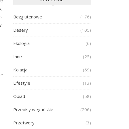
dę
y,
k!
Bezglutenowe
(176)
y.
Desery
(105)
Ekologia
(6)
Inne
(25)
Kolacja
(69)
ze
Lifestyle
(13)
Obiad
(58)
Przepisy wegańskie
(206)
Przetwory
(3)