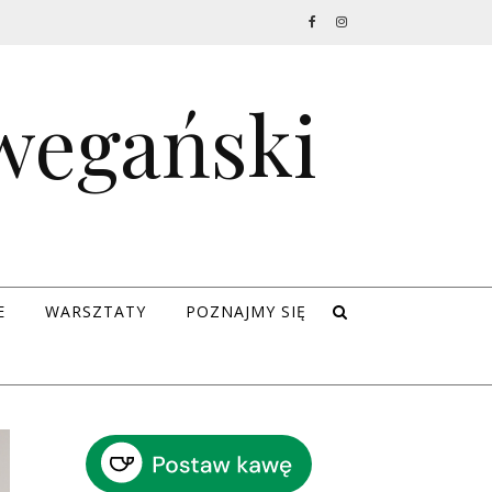
 wegański
E
WARSZTATY
POZNAJMY SIĘ