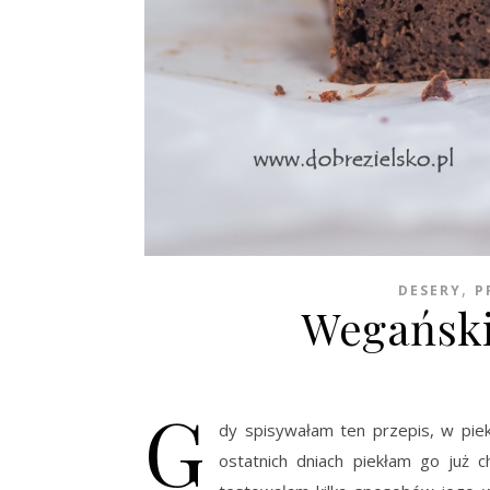
,
DESERY
P
Wegański
G
dy spisywałam ten przepis, w piek
ostatnich dniach piekłam go już 