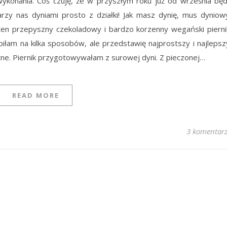
ykonania. Coś czuję, że w przyszłym roku już od września bę
darzy nas dyniami prosto z działki! Jak masz dynię, mus dyniow
 ten przepyszny czekoladowy i bardzo korzenny wegański pierni
biłam na kilka sposobów, ale przedstawię najprostszy i najlepsz
żne. Piernik przygotowywałam z surowej dyni. Z pieczonej…
READ MORE
3 komentar