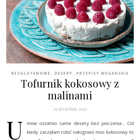
,
,
BEZGLUTENOWE
DESERY
PRZEPISY WEGAŃSKIE
Tofurnik kokosowy z
malinami
19 kwietnia 2021
U
mnie ostatnio same desery bez pieczenia… Od
kiedy zaczęłam robić nałogowo mus kokosowy to