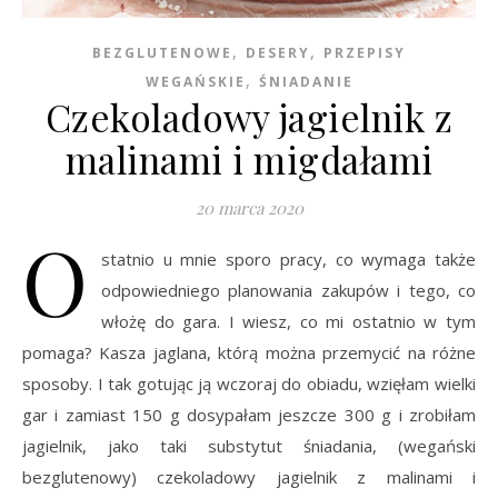
,
,
BEZGLUTENOWE
DESERY
PRZEPISY
,
WEGAŃSKIE
ŚNIADANIE
Czekoladowy jagielnik z
malinami i migdałami
20 marca 2020
O
statnio u mnie sporo pracy, co wymaga także
odpowiedniego planowania zakupów i tego, co
włożę do gara. I wiesz, co mi ostatnio w tym
pomaga? Kasza jaglana, którą można przemycić na różne
sposoby. I tak gotując ją wczoraj do obiadu, wzięłam wielki
gar i zamiast 150 g dosypałam jeszcze 300 g i zrobiłam
jagielnik, jako taki substytut śniadania, (wegański
bezglutenowy) czekoladowy jagielnik z malinami i