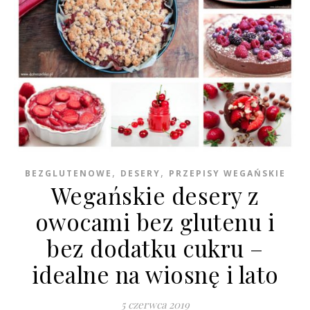
,
,
BEZGLUTENOWE
DESERY
PRZEPISY WEGAŃSKIE
Wegańskie desery z
owocami bez glutenu i
bez dodatku cukru –
idealne na wiosnę i lato
5 czerwca 2019