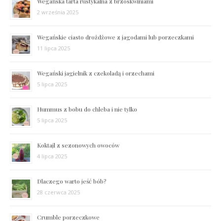
Wegańska tarta rustykalna z brzoskwiniami
2 września 2025
Wegańskie ciasto drożdżowe z jagodami lub porzeczkami
11 lipca 2025
Wegański jagielnik z czekoladą i orzechami
5 lipca 2025
Hummus z bobu do chleba i nie tylko
5 lipca 2025
Koktajl z sezonowych owoców
4 lipca 2025
Dlaczego warto jeść bób?
28 czerwca 2025
Crumble porzeczkowe