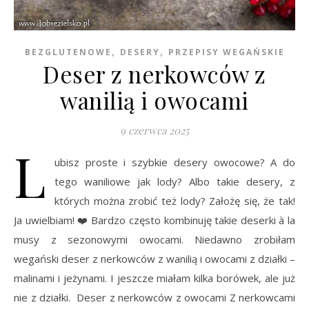
,
,
BEZGLUTENOWE
DESERY
PRZEPISY WEGAŃSKIE
Deser z nerkowców z
wanilią i owocami
9 czerwca 2025
L
ubisz proste i szybkie desery owocowe? A do
tego waniliowe jak lody? Albo takie desery, z
których można zrobić też lody? Założę się, że tak!
Ja uwielbiam! ❤️ Bardzo często kombinuję takie deserki à la
musy z sezonowymi owocami. Niedawno zrobiłam
wegański deser z nerkowców z wanilią i owocami z działki –
malinami i jeżynami. I jeszcze miałam kilka borówek, ale już
nie z działki. Deser z nerkowców z owocami Z nerkowcami