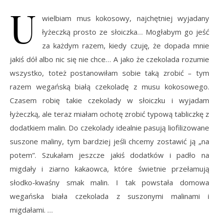
U
wielbiam mus kokosowy, najchętniej wyjadany
łyżeczką prosto ze słoiczka… Mogłabym go jeść
za każdym razem, kiedy czuję, że dopada mnie
jakiś dół albo nic się nie chce… A jako że czekolada rozumie
wszystko, toteż postanowiłam sobie taką zrobić – tym
razem wegańską białą czekoladę z musu kokosowego.
Czasem robię takie czekolady w słoiczku i wyjadam
łyżeczką, ale teraz miałam ochotę zrobić typową tabliczkę z
dodatkiem malin. Do czekolady idealnie pasują liofilizowane
suszone maliny, tym bardziej jeśli chcemy zostawić ją „na
potem”. Szukałam jeszcze jakiś dodatków i padło na
migdały i ziarno kakaowca, które świetnie przełamują
słodko-kwaśny smak malin. I tak powstała domowa
wegańska biała czekolada z suszonymi malinami i
migdałami. …