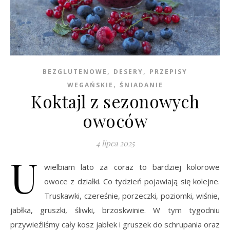
,
,
BEZGLUTENOWE
DESERY
PRZEPISY
,
WEGAŃSKIE
ŚNIADANIE
Koktajl z sezonowych
owoców
4 lipca 2025
U
wielbiam lato za coraz to bardziej kolorowe
owoce z działki. Co tydzień pojawiają się kolejne.
Truskawki, czereśnie, porzeczki, poziomki, wiśnie,
jabłka, gruszki, śliwki, brzoskwinie. W tym tygodniu
przywieźliśmy cały kosz jabłek i gruszek do schrupania oraz