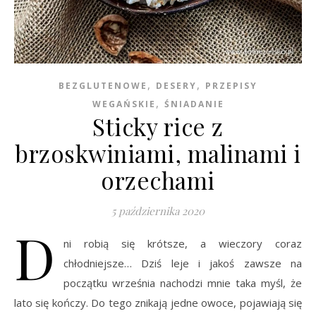
,
,
BEZGLUTENOWE
DESERY
PRZEPISY
,
WEGAŃSKIE
ŚNIADANIE
Sticky rice z
brzoskwiniami, malinami i
orzechami
5 października 2020
D
ni robią się krótsze, a wieczory coraz
chłodniejsze… Dziś leje i jakoś zawsze na
początku września nachodzi mnie taka myśl, że
lato się kończy. Do tego znikają jedne owoce, pojawiają się