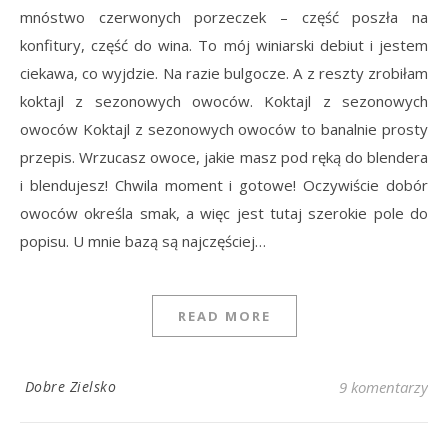
mnóstwo czerwonych porzeczek – część poszła na
konfitury, część do wina. To mój winiarski debiut i jestem
ciekawa, co wyjdzie. Na razie bulgocze. A z reszty zrobiłam
koktajl z sezonowych owoców. Koktajl z sezonowych
owoców Koktajl z sezonowych owoców to banalnie prosty
przepis. Wrzucasz owoce, jakie masz pod ręką do blendera
i blendujesz! Chwila moment i gotowe! Oczywiście dobór
owoców określa smak, a więc jest tutaj szerokie pole do
popisu. U mnie bazą są najczęściej…
READ MORE
Dobre Zielsko
9 komentarzy