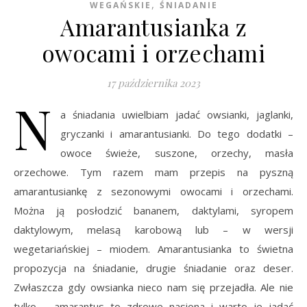
,
WEGAŃSKIE
ŚNIADANIE
Amarantusianka z
owocami i orzechami
17 października 2023
N
a śniadania uwielbiam jadać owsianki, jaglanki,
gryczanki i amarantusianki. Do tego dodatki –
owoce świeże, suszone, orzechy, masła
orzechowe. Tym razem mam przepis na pyszną
amarantusiankę z sezonowymi owocami i orzechami.
Można ją posłodzić bananem, daktylami, syropem
daktylowym, melasą karobową lub – w wersji
wegetariańskiej – miodem. Amarantusianka to świetna
propozycja na śniadanie, drugie śniadanie oraz deser.
Zwłaszcza gdy owsianka nieco nam się przejadła. Ale nie
tylko – amarantus to zdrowe nasiona i warto je jadać