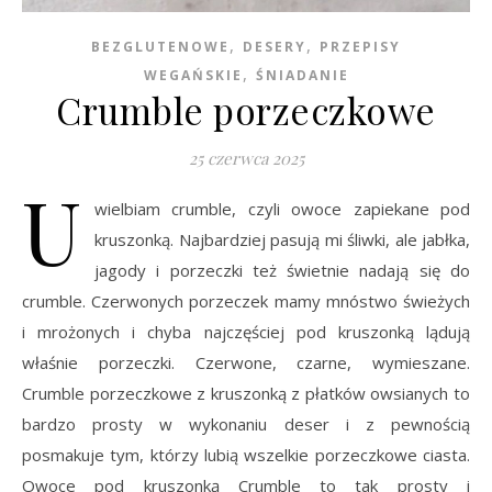
,
,
BEZGLUTENOWE
DESERY
PRZEPISY
,
WEGAŃSKIE
ŚNIADANIE
Crumble porzeczkowe
25 czerwca 2025
U
wielbiam crumble, czyli owoce zapiekane pod
kruszonką. Najbardziej pasują mi śliwki, ale jabłka,
jagody i porzeczki też świetnie nadają się do
crumble. Czerwonych porzeczek mamy mnóstwo świeżych
i mrożonych i chyba najczęściej pod kruszonką lądują
właśnie porzeczki. Czerwone, czarne, wymieszane.
Crumble porzeczkowe z kruszonką z płatków owsianych to
bardzo prosty w wykonaniu deser i z pewnością
posmakuje tym, którzy lubią wszelkie porzeczkowe ciasta.
Owoce pod kruszonką Crumble to tak prosty i