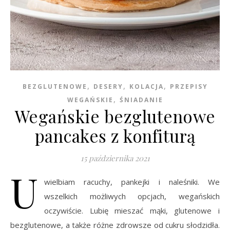
,
,
,
BEZGLUTENOWE
DESERY
KOLACJA
PRZEPISY
,
WEGAŃSKIE
ŚNIADANIE
Wegańskie bezglutenowe
pancakes z konfiturą
15 października 2021
U
wielbiam racuchy, pankejki i naleśniki. We
wszelkich możliwych opcjach, wegańskich
oczywiście. Lubię mieszać mąki, glutenowe i
bezglutenowe, a także różne zdrowsze od cukru słodzidła.