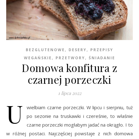
,
,
BEZGLUTENOWE
DESERY
PRZEPISY
,
,
WEGAŃSKIE
PRZETWORY
ŚNIADANIE
Domowa konfitura z
czarnej porzeczki
1 lipca 2022
U
wielbiam czarne porzeczki. W lipcu i sierpniu, tuż
po sezonie na truskawki i czereśnie, to właśnie
czarne porzeczki mogłabym jadać na okrągło. I to
w różnej postaci. Najczęściej powstaje z nich domowa