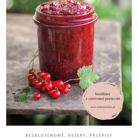
,
,
BEZGLUTENOWE
DESERY
PRZEPISY