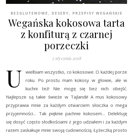
,
,
BEZGLUTENOWE
DESERY
PRZEPISY WEGAŃSKIE
Wegańska kokosowa tarta
z konfiturą z czarnej
porzeczki
5 stycznia 2018
U
wielbiam wszystko, co kokosowe. O każdej porze
roku. Po prostu mam kokosy w głowie, ale w
kuchni też! Nie mogę się bez nich obejść.
Najlepsze są takie świeże w Tajlandii! A mus kokosowy
przyprawia mnie za każdym otwarciem słoiczka o mega
przyjemności… Tak pięknie pachnie kokosem… Delektuję
się dosyć często słodkościami z jego udziałem i za każdym
razem zaskakuje mnie swoją cudownością. Łyżeczką prosto