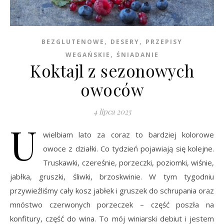
,
,
BEZGLUTENOWE
DESERY
PRZEPISY
,
WEGAŃSKIE
ŚNIADANIE
Koktajl z sezonowych
owoców
4 lipca 2025
U
wielbiam lato za coraz to bardziej kolorowe
owoce z działki. Co tydzień pojawiają się kolejne.
Truskawki, czereśnie, porzeczki, poziomki, wiśnie,
jabłka, gruszki, śliwki, brzoskwinie. W tym tygodniu
przywieźliśmy cały kosz jabłek i gruszek do schrupania oraz
mnóstwo czerwonych porzeczek – część poszła na
konfitury, część do wina. To mój winiarski debiut i jestem