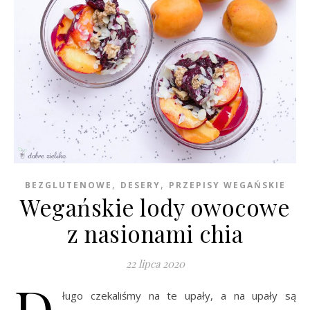
,
,
BEZGLUTENOWE
DESERY
PRZEPISY WEGAŃSKIE
Wegańskie lody owocowe
z nasionami chia
22 lipca 2020
D
ługo czekaliśmy na te upały, a na upały są