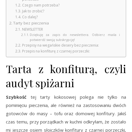
Czego nam potrzeba?
Jak to zrobić?
Co dalej?
Tarty bez pieczenia
NEWSLETTER
Dziękuję za zapis do newslettera. Odbierz maila i
potwierdź swoją subskrypcję!
Przepisy na wegańskie desery bez pieczenia:
Przepis na konfiturę z czarnej porzeczki:
Tarta z konfiturą, czyli
audyt spiżarni
Szybkość
tej tarty kokosowej polega nie tylko na
pominięciu pieczenia, ale również na zastosowaniu dwóch
gotowców do masy – tofu oraz domowej konfitury. Jakiś
czas temu, przy porządkach w kuchni odkryłam, że zostało
mi jeszcze osiem słoiczków konfitury z czarnej porzeczki,