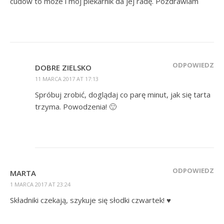
cudów to może i mój piekarnik da jej radę. Pozdrawiam
ODPOWIEDZ
DOBRE ZIELSKO
11 MARCA 2017 AT 17:13
Spróbuj zrobić, doglądaj co parę minut, jak się tarta
trzyma. Powodzenia! 🙂
ODPOWIEDZ
MARTA
1 MARCA 2017 AT 23:24
Składniki czekają, szykuje się słodki czwartek! ♥