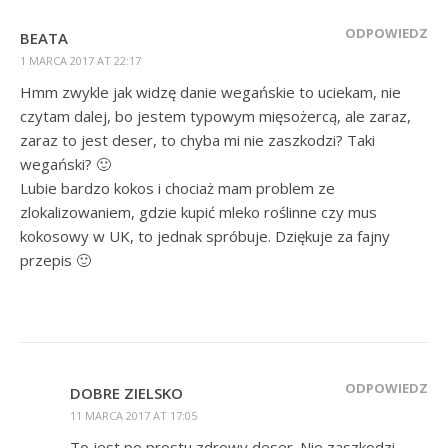
ODPOWIEDZ
BEATA
1 MARCA 2017 AT 22:17
Hmm zwykle jak widzę danie wegańskie to uciekam, nie
czytam dalej, bo jestem typowym mięsożercą, ale zaraz,
zaraz to jest deser, to chyba mi nie zaszkodzi? Taki
wegański? 🙂
Lubie bardzo kokos i chociaż mam problem ze
zlokalizowaniem, gdzie kupić mleko roślinne czy mus
kokosowy w UK, to jednak spróbuje. Dziękuje za fajny
przepis 🙂
ODPOWIEDZ
DOBRE ZIELSKO
11 MARCA 2017 AT 17:05
To jest po prostu zdrowy deser. Nie zaszkodzi.