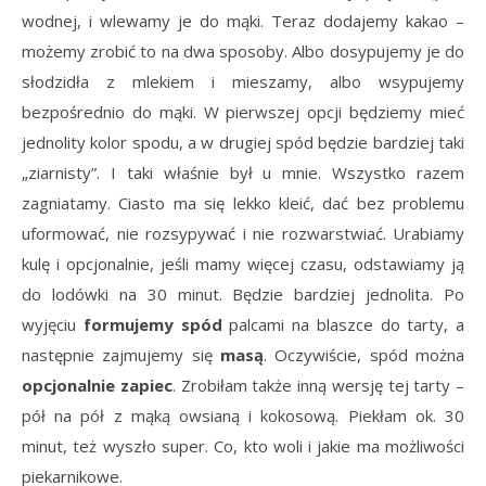
wodnej, i wlewamy je do mąki. Teraz dodajemy kakao –
możemy zrobić to na dwa sposoby. Albo dosypujemy je do
słodzidła z mlekiem i mieszamy, albo wsypujemy
bezpośrednio do mąki. W pierwszej opcji będziemy mieć
jednolity kolor spodu, a w drugiej spód będzie bardziej taki
„ziarnisty”. I taki właśnie był u mnie. Wszystko razem
zagniatamy. Ciasto ma się lekko kleić, dać bez problemu
uformować, nie rozsypywać i nie rozwarstwiać. Urabiamy
kulę i opcjonalnie, jeśli mamy więcej czasu, odstawiamy ją
do lodówki na 30 minut. Będzie bardziej jednolita. Po
wyjęciu
formujemy spód
palcami na blaszce do tarty, a
następnie zajmujemy się
masą
. Oczywiście, spód można
opcjonalnie zapiec
. Zrobiłam także inną wersję tej tarty –
pół na pół z mąką owsianą i kokosową. Piekłam ok. 30
minut, też wyszło super. Co, kto woli i jakie ma możliwości
piekarnikowe.