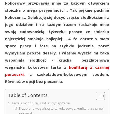
kokosowy przyprawia mnie za każdym otwarciem
słoiczka o mega przyjemności… Tak pięknie pachnie
kokosem… Delektuję się dosyć często słodkościami z
jego udziałem i za każdym razem zaskakuje mnie
swoją cudownością. Łyżeczką prosto ze słoiczka
najczęściej smakuje najlepiej… A że ostatnio mam
sporo pracy i fazę na szybkie jedzenie, toteż
wymyślam proste desery. I właśnie wyszła mi taka
wspaniała słodkość – krucha bezglutenowa
wegańska kokosowa tarta z
konfiturą z czarnej
porzeczki
, z czekoladowo-kokosowym spodem.
Również w opcji bez pieczenia.
Table of Contents
Tarta z konfiturą, czyli audyt spiżarni
Przepis na wegańską tartę kokosową z konfiturą z czarnej
porzeczki