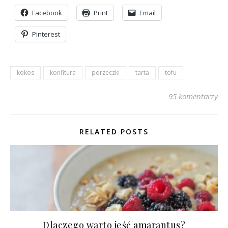
Facebook
Print
Email
Pinterest
kokos
konfitura
porzeczki
tarta
tofu
95 komentarzy
RELATED POSTS
Dlaczego warto jeść amarantus?