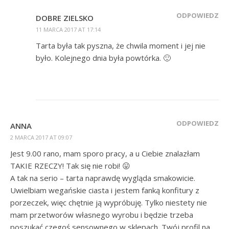
ODPOWIEDZ
DOBRE ZIELSKO
11 MARCA 2017 AT 17:14
Tarta była tak pyszna, że chwila moment i jej nie
było. Kolejnego dnia była powtórka. 🙂
ODPOWIEDZ
ANNA
2 MARCA 2017 AT 09:07
Jest 9.00 rano, mam sporo pracy, a u Ciebie znalazłam
TAKIE RZECZY! Tak się nie robi! 😛
A tak na serio – tarta naprawdę wygląda smakowicie.
Uwielbiam wegańskie ciasta i jestem fanką konfitury z
porzeczek, więc chętnie ją wypróbuję. Tylko niestety nie
mam przetworów własnego wyrobu i będzie trzeba
poszukać czegoś sensownego w sklepach. Twój profil na