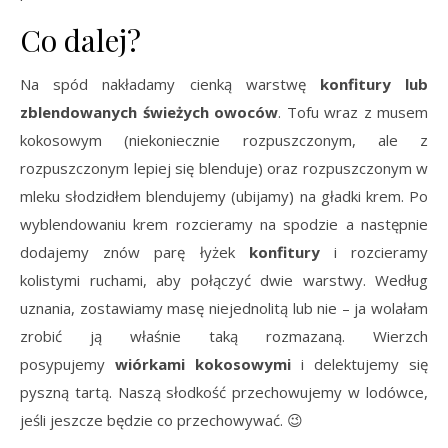
Co dalej?
Na spód nakładamy cienką warstwę
konfitury lub
zblendowanych świeżych owoców
. Tofu wraz z musem
kokosowym (niekoniecznie rozpuszczonym, ale z
rozpuszczonym lepiej się blenduje) oraz rozpuszczonym w
mleku słodzidłem blendujemy (ubijamy) na gładki krem. Po
wyblendowaniu krem rozcieramy na spodzie a następnie
dodajemy znów parę łyżek
konfitury
i rozcieramy
kolistymi ruchami, aby połączyć dwie warstwy. Według
uznania, zostawiamy masę niejednolitą lub nie – ja wolałam
zrobić ją właśnie taką rozmazaną. Wierzch
posypujemy
wiórkami kokosowymi
i delektujemy się
pyszną tartą. Naszą słodkość przechowujemy w lodówce,
jeśli jeszcze będzie co przechowywać. 😉