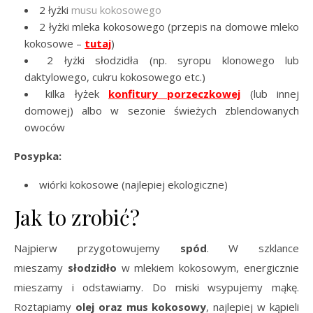
2 łyżki
musu kokosowego
2 łyżki mleka kokosowego (przepis na domowe mleko
kokosowe –
tutaj
)
2 łyżki słodzidła (np. syropu klonowego lub
daktylowego, cukru kokosowego etc.)
kilka łyżek
konfitury porzeczkowej
(lub innej
domowej) albo w sezonie świeżych zblendowanych
owoców
Posypka:
wiórki kokosowe (najlepiej ekologiczne)
Jak to zrobić?
Najpierw przygotowujemy
spód
. W szklance
mieszamy
słodzidło
w mlekiem kokosowym, energicznie
mieszamy i odstawiamy. Do miski wsypujemy mąkę.
Roztapiamy
olej oraz mus kokosowy
, najlepiej w kąpieli