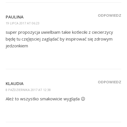
ODPOWIEDZ
PAULINA
19 LIPCA 2017 AT 06:23
super propozycja uwielbiam takie kotleciki z ciecierzycy
będę tu czę]ęsciej zaglądać by inspirować się zdrowym
jedzonkiem
ODPOWIEDZ
KLAUDIA
8 PAŹDZIERNIKA 2017 AT 12:38
Ależ to wszystko smakowicie wygląda 😉