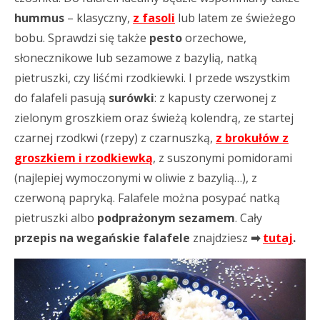
hummus
– klasyczny,
z fasoli
lub latem ze świeżego
bobu. Sprawdzi się także
pesto
orzechowe,
słonecznikowe lub sezamowe z bazylią, natką
pietruszki, czy liśćmi rzodkiewki. I przede wszystkim
do falafeli pasują
surówki
: z kapusty czerwonej z
zielonym groszkiem oraz świeżą kolendrą, ze startej
czarnej rzodkwi (rzepy) z czarnuszką,
z brokułów z
groszkiem i rzodkiewką
, z suszonymi pomidorami
(najlepiej wymoczonymi w oliwie z bazylią…), z
czerwoną papryką. Falafele można posypać natką
pietruszki albo
podprażonym sezamem
. Cały
przepis na wegańskie falafele
znajdziesz
➡
tutaj
.