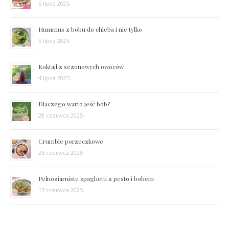
5 lipca 2025
Hummus z bobu do chleba i nie tylko
5 lipca 2025
Koktajl z sezonowych owoców
4 lipca 2025
Dlaczego warto jeść bób?
28 czerwca 2025
Crumble porzeczkowe
25 czerwca 2025
Pełnoziarniste spaghetti z pesto i bobem
17 czerwca 2025