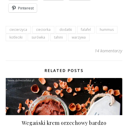
Pinterest
ciecierzyca
cieciorka
dodatki
falafel
hummus
kotleciki
surówka
tahini
warzywa
14 komentarzy
RELATED POSTS
Wegański krem orzechowy bardzo