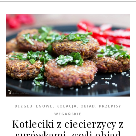
,
,
,
BEZGLUTENOWE
KOLACJA
OBIAD
PRZEPISY
WEGAŃSKIE
Kotleciki z ciecierzycy z
surówkami, czyli obiad