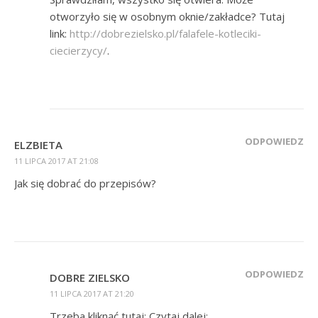
otworzyło się w osobnym oknie/zakładce? Tutaj
link:
http://dobrezielsko.pl/falafele-kotleciki-
ciecierzycy/
.
ODPOWIEDZ
ELZBIETA
11 LIPCA 2017 AT 21:08
Jak się dobrać do przepisów?
ODPOWIEDZ
DOBRE ZIELSKO
11 LIPCA 2017 AT 21:20
Trzeba kliknąć tutaj: Czytaj dalej: