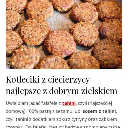
Kotleciki z ciecierzycy
najlepsze z dobrym zielskiem
Uwielbiam jadać falafele z
tahini
, czyli (najczęściej
domową) 100% pastą z sezamu lub
sosem z tahini
,
czyli tahini z dodatkiem soku z cytryny oraz ząbkiem
czosnku. Do falafeli idealny będzie wspomniany także