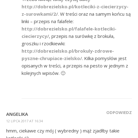
http://dobrezielsko.pl/kotleciki-z-ciecierzycy-
z-surowkami/2/
. W treści oraz na samym końcu są
linki – przepis na falafele:
http://dobrezielsko.pl/falafele-kotleciki-
ciecierzycy/
, przepis na surówkę z brokuła,
groszku i rzodkiewki:
http://dobrezielsko.pl/brokuly-zdrowe-
pyszne-chrupiace-zielsko/
. Kilka pomysłów jest
opisanych w treści, a przepis na pesto w jednym z
kolejnych wpisów. 🙂
ODPOWIEDZ
ANGELIKA
12 LIPCA 2017 AT 16:34
hmm, ciekawe czy mój ( wybredny ) mąż zjadłby takie
kotleciki ;)?