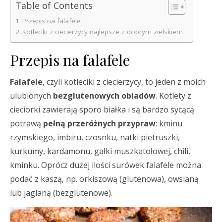
Table of Contents
Przepis na falafele
Kotleciki z ciecierzycy najlepsze z dobrym zielskiem
Przepis na falafele
Falafele
, czyli kotleciki z ciecierzycy, to jeden z moich
ulubionych
bezglutenowych obiadów
. Kotlety z
cieciorki zawierają sporo białka i są bardzo sycącą
potrawą
pełną przeróżnych przypraw
: kminu
rzymskiego, imbiru, czosnku, natki pietruszki,
kurkumy, kardamonu, gałki muszkatołowej, chili,
kminku. Oprócz dużej ilości surówek falafele można
podać z kaszą, np. orkiszową (glutenowa), owsianą
lub jaglaną (bezglutenowe).