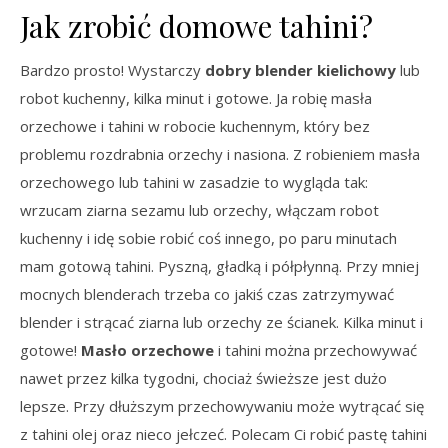
Jak zrobić domowe tahini?
Bardzo prosto! Wystarczy
dobry blender kielichowy
lub
robot kuchenny, kilka minut i gotowe. Ja robię masła
orzechowe i tahini w robocie kuchennym, który bez
problemu rozdrabnia orzechy i nasiona. Z robieniem masła
orzechowego lub tahini w zasadzie to wygląda tak:
wrzucam ziarna sezamu lub orzechy, włączam robot
kuchenny i idę sobie robić coś innego, po paru minutach
mam gotową tahini. Pyszną, gładką i półpłynną. Przy mniej
mocnych blenderach trzeba co jakiś czas zatrzymywać
blender i strącać ziarna lub orzechy ze ścianek. Kilka minut i
gotowe!
Masło orzechowe
i tahini można przechowywać
nawet przez kilka tygodni, chociaż świeższe jest dużo
lepsze. Przy dłuższym przechowywaniu może wytrącać się
z tahini olej oraz nieco jełczeć. Polecam Ci robić pastę tahini