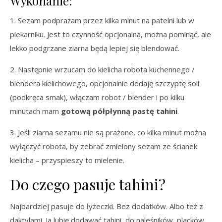
Wykonanie:
1. Sezam podprażam przez kilka minut na patelni lub w
piekarniku. Jest to czynność opcjonalna, można pominąć, ale
lekko podgrzane ziarna będą lepiej się blendować.
2. Następnie wrzucam do kielicha robota kuchennego /
blendera kielichowego, opcjonalnie dodaję szczyptę soli
(podkręca smak), włączam robot / blender i po kilku
minutach mam
gotową półpłynną pastę tahini
.
3. Jeśli ziarna sezamu nie są prażone, co kilka minut można
wyłączyć robota, by zebrać zmielony sezam ze ścianek
kielicha – przyspieszy to mielenie.
Do czego pasuje tahini?
Najbardziej pasuje do łyżeczki. Bez dodatków. Albo też z
daktylami. Ja lubię dodawać tahini do naleśników, placków,