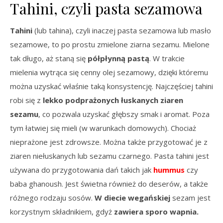
Tahini, czyli pasta sezamowa
Tahini
(lub tahina), czyli inaczej pasta sezamowa lub masło
sezamowe, to po prostu zmielone ziarna sezamu. Mielone
tak długo, aż staną się
półpłynną pastą
. W trakcie
mielenia wytrąca się cenny olej sezamowy, dzięki któremu
można uzyskać właśnie taką konsystencję. Najczęściej tahini
robi się z
lekko podprażonych łuskanych ziaren
sezamu
, co pozwala uzyskać głębszy smak i aromat. Poza
tym łatwiej się mieli (w warunkach domowych). Chociaż
nieprażone jest zdrowsze. Można także przygotować je z
ziaren niełuskanych lub sezamu czarnego. Pasta tahini jest
używana do przygotowania dań takich jak
hummus
czy
baba ghanoush. Jest świetna również do deserów, a także
różnego rodzaju sosów.
W diecie wegańskiej
sezam jest
korzystnym składnikiem, gdyż
zawiera sporo wapnia.