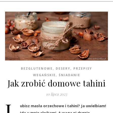
,
,
BEZGLUTENOWE
DESERY
PRZEPISY
,
WEGAŃSKIE
ŚNIADANIE
Jak zrobić domowe tahini
10 lipca 2023
L
ubisz masła orzechowe i tahini? Ja uwielbiam!
Idą u mnie słoikami. A waga ni drgnie…