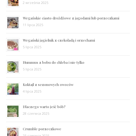
2 września 2025
Wegańskie ciasto drożdżowe z jagodami lub porzeczkami
11 lipca 2025
Wegański jagielnik z czekoladą i orzechami
5 lipca 2025
Hummus z bobu do chleba i nie tylko
5 lipca 2025
Koktajl z sezonowych owoców
4 lipca 2025
Dlaczego warto jeść bób?
28 czerwca 2025
Crumble porzeczkowe
25 czerwca 2025