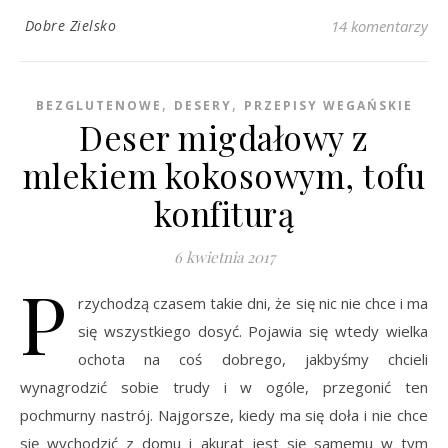
Dobre Zielsko
14 komentarzy
,
,
BEZGLUTENOWE
DESERY
PRZEPISY WEGAŃSKIE
Deser migdałowy z
mlekiem kokosowym, tofu
konfiturą
6 kwietnia 2017
P
rzychodzą czasem takie dni, że się nic nie chce i ma
się wszystkiego dosyć. Pojawia się wtedy wielka
ochota na coś dobrego, jakbyśmy chcieli
wynagrodzić sobie trudy i w ogóle, przegonić ten
pochmurny nastrój. Najgorsze, kiedy ma się doła i nie chce
się wychodzić z domu i akurat jest się samemu w tym