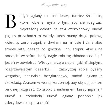
28 stycznia 2023
B
udyń jaglany to taki deser, tudzież śniadanie,
które robię z myślą o tym, aby się rozgrzać.
Najczęściej ochota na taki czekoladowy budyń
jaglany przychodzi mi wtedy, kiedy mamy drugą połowę
kwietnia, zero stopni, a chwilami na minusie i zimę albo
środek lata, deszcz co godzinę i 15 stopni. Albo i na
początku września, kiedy nagle robi się chłodno i czuć już
jesień w powietrzu. Wtedy marzę o cieple i jakimś ciepłym,
rozgrzewającym deserku… I zazwyczaj robię pyszny
wegański, naturalnie bezglutenowy, budyń jaglany z
czekoladą. Czasem w wersji korzennej, aby się się jeszcze
bardziej rozgrzać. Co zrobić z nadmiarem kaszy jaglanej?
Budyń z czekoladą! Budyń jaglany, podobnie jak
zdecydowanie spora część…