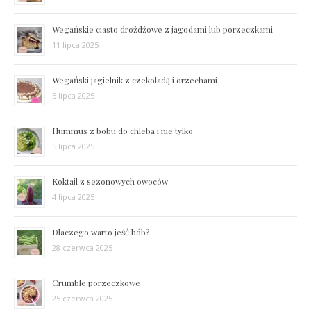
Wegańskie ciasto drożdżowe z jagodami lub porzeczkami
11 lipca 2025
Wegański jagielnik z czekoladą i orzechami
5 lipca 2025
Hummus z bobu do chleba i nie tylko
5 lipca 2025
Koktajl z sezonowych owoców
4 lipca 2025
Dlaczego warto jeść bób?
28 czerwca 2025
Crumble porzeczkowe
25 czerwca 2025