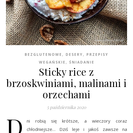
,
,
BEZGLUTENOWE
DESERY
PRZEPISY
,
WEGAŃSKIE
ŚNIADANIE
Sticky rice z
brzoskwiniami, malinami i
orzechami
5 października 2020
D
ni robią się krótsze, a wieczory coraz
chłodniejsze… Dziś leje i jakoś zawsze na