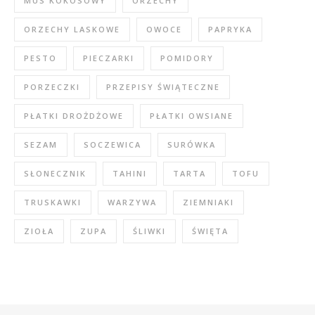
MUS KOKOSOWY
ORZECHY
ORZECHY LASKOWE
OWOCE
PAPRYKA
PESTO
PIECZARKI
POMIDORY
PORZECZKI
PRZEPISY ŚWIĄTECZNE
PŁATKI DROŻDŻOWE
PŁATKI OWSIANE
SEZAM
SOCZEWICA
SURÓWKA
SŁONECZNIK
TAHINI
TARTA
TOFU
TRUSKAWKI
WARZYWA
ZIEMNIAKI
ZIOŁA
ZUPA
ŚLIWKI
ŚWIĘTA