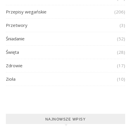
Przepisy wegańskie
(206)
Przetwory
(3)
Śniadanie
(52)
Święta
(28)
Zdrowie
(17)
Zioła
(10)
NAJNOWSZE WPISY