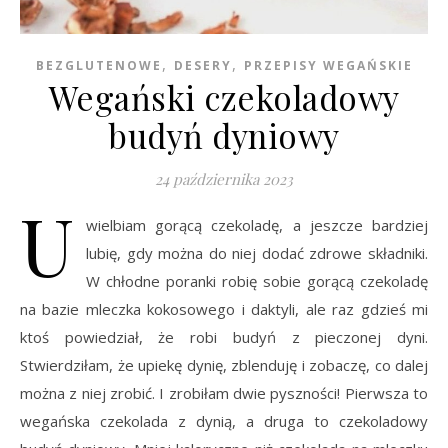
,
,
BEZGLUTENOWE
DESERY
PRZEPISY WEGAŃSKIE
Wegański czekoladowy
budyń dyniowy
24 października 2023
U
wielbiam gorącą czekoladę, a jeszcze bardziej
lubię, gdy można do niej dodać zdrowe składniki.
W chłodne poranki robię sobie gorącą czekoladę
na bazie mleczka kokosowego i daktyli, ale raz gdzieś mi
ktoś powiedział, że robi budyń z pieczonej dyni.
Stwierdziłam, że upiekę dynię, zblenduję i zobaczę, co dalej
można z niej zrobić. I zrobiłam dwie pyszności! Pierwsza to
wegańska czekolada z dynią, a druga to czekoladowy