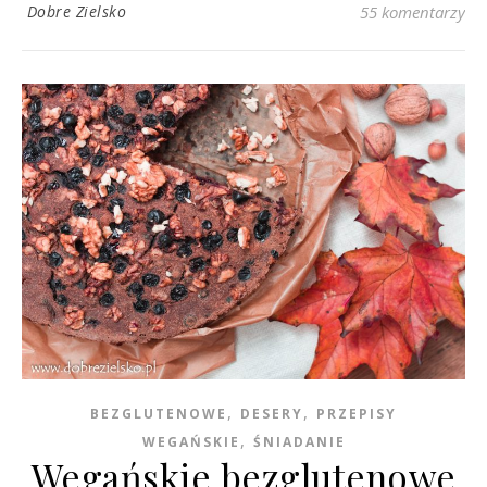
Dobre Zielsko
55 komentarzy
,
,
BEZGLUTENOWE
DESERY
PRZEPISY
,
WEGAŃSKIE
ŚNIADANIE
Wegańskie bezglutenowe