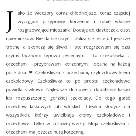
J
ako że wieczory coraz chłodniejsze, coraz częściej
wyciągam przyprawy korzenne i robię własne
rozgrzewające mieszanki. Dodaję do ciasteczek, ciast
i pierniczków. Nie da się ukryć – zbliża się jesień. I jeszcze
trochę, a skończą się śliwki. I oto rozgrzewam się dziś
czymś łączącym typowo jesiennym – to czekośliwka z
orzechami i przyprawami korzennymi. Idealna na każdą
porę dnia. ❤ Czekośliwka z orzechami, czyli zdrowy krem
czekoladowy Czekośliwka to po prostu czekoladowe
powidła śliwkowe. Najlepsze domowe z dodatkiem kakao
lub rozpuszczonej gorzkiej czekolady. Do tego garść
orzechów laskowych lub włoskich. Idealna słodycz dla
wszystkich, którzy uwielbiają kremy czekoladowe i
orzechowe. Tylko w zdrowej wersji. Moja czekośliwka z
orzechami ma jeszcze nutę korzenną…