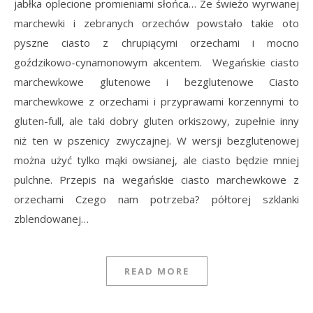
jabłka oplecione promieniami słońca… Ze świeżo wyrwanej
marchewki i zebranych orzechów powstało takie oto
pyszne ciasto z chrupiącymi orzechami i mocno
goździkowo-cynamonowym akcentem. Wegańskie ciasto
marchewkowe glutenowe i bezglutenowe Ciasto
marchewkowe z orzechami i przyprawami korzennymi to
gluten-full, ale taki dobry gluten orkiszowy, zupełnie inny
niż ten w pszenicy zwyczajnej. W wersji bezglutenowej
można użyć tylko mąki owsianej, ale ciasto będzie mniej
pulchne. Przepis na wegańskie ciasto marchewkowe z
orzechami Czego nam potrzeba? półtorej szklanki
zblendowanej…
READ MORE