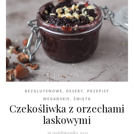
,
,
BEZGLUTENOWE
DESERY
PRZEPISY
,
WEGAŃSKIE
ŚWIĘTA
Czekośliwka z orzechami
laskowymi
26 października 2021