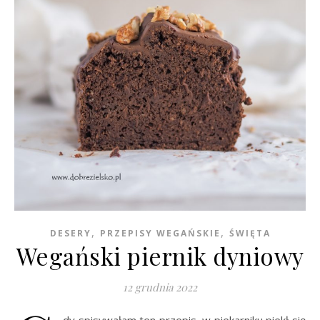
,
,
DESERY
PRZEPISY WEGAŃSKIE
ŚWIĘTA
Wegański piernik dyniowy
12 grudnia 2022
dy spisywałam ten przepis, w piekarniku piekł się