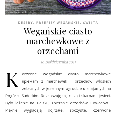
,
,
DESERY
PRZEPISY WEGAŃSKIE
ŚWIĘTA
Wegańskie ciasto
marchewkowe z
orzechami
10 października 2017
K
orzenne wegańskie ciasto marchewkowe
upiekłam z marchewek i orzechów włoskich
zebranych w jesiennym ogrodzie u znajomych na
Pogórzu Sudeckim. Rozkoszuję się ciszą i skarbami jesieni.
Było leżenie na zielsku, zbieranie orzechów i owoców…
Pięknie wyglądają dojrzałe, soczyste, czerwone