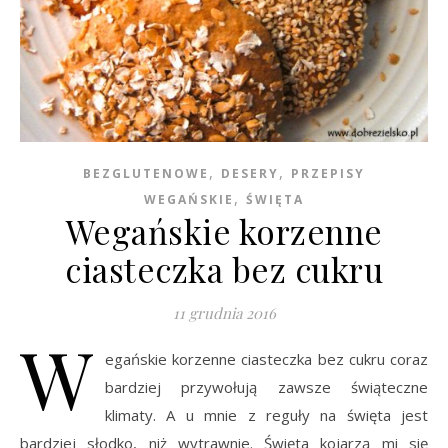
,
,
BEZGLUTENOWE
DESERY
PRZEPISY
,
WEGAŃSKIE
ŚWIĘTA
Wegańskie korzenne
ciasteczka bez cukru
11 grudnia 2016
W
egańskie korzenne ciasteczka bez cukru coraz
bardziej przywołują zawsze świąteczne
klimaty. A u mnie z reguły na święta jest
bardziej słodko, niż wytrawnie. Święta kojarzą mi się