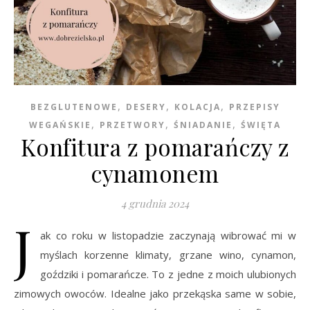
,
,
,
BEZGLUTENOWE
DESERY
KOLACJA
PRZEPISY
,
,
,
WEGAŃSKIE
PRZETWORY
ŚNIADANIE
ŚWIĘTA
Konfitura z pomarańczy z
cynamonem
4 grudnia 2024
J
ak co roku w listopadzie zaczynają wibrować mi w
myślach korzenne klimaty, grzane wino, cynamon,
goździki i pomarańcze. To z jedne z moich ulubionych
zimowych owoców. Idealne jako przekąska same w sobie,