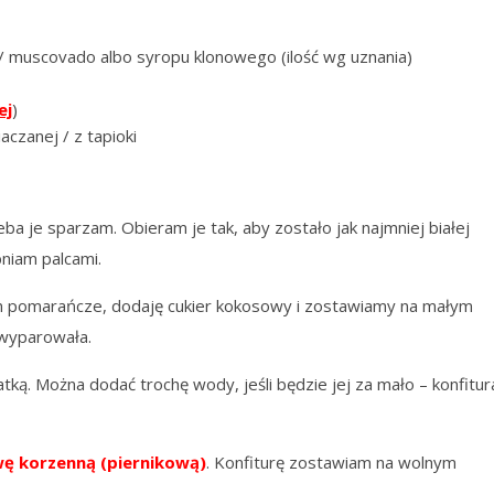
 / muscovado albo syropu klonowego (ilość wg uznania)
ej
)
aczanej / z tapioki
eba je sparzam. Obieram je tak, aby zostało jak najmniej białej
bniam palcami.
am pomarańcze, dodaję cukier kokosowy i zostawiamy na małym
 wyparowała.
ką. Można dodać trochę wody, jeśli będzie jej za mało – konfitur
 korzenną (piernikową)
. Konfiturę zostawiam na wolnym