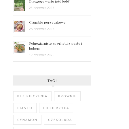
Dlaczego warto jeść bób?
28 czerwca 2025
Crumble porzeczkowe
25 czerwca 2025
Pełnoziarniste spaghetti z pesto i
bobem
17 czerwca 2025
TAGI
BEZ PIECZENIA
BROWNIE
CIASTO
CIECIERZYCA
CYNAMON
CZEKOLADA