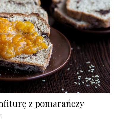
nfiturę z pomarańczy
i.