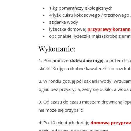
1 kg pomarańczy ekologicznych
4 łyżki cukru kokosowego / trzcinowego
szklanka wody
łyżeczka domowej
przyprawy korzenn
opcjonalnie: łyżeczka mąki (skrobi) ziemni
Wykonanie:
1. Pomarańcze
dokładnie
myję
, a potem trz
skórki. Kroję na drobne kawałeczki lub rozdra
2. W rondlu gotuję pół szklanki wody, wrzuc
ogniu bez przykrycia, żeby się dusiło, a woda
3. Od czasu do czasu mieszam drewnianą łopat
nie może się przypalić.
4. Po 10 minutach dodaję
domową przyprawę
ogniu, od czasu do czasu mieszam.