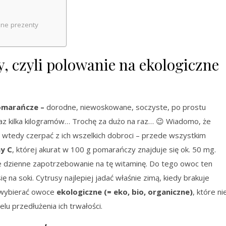
zne prezenty
, czyli polowanie na ekologiczne
omarańcze –
dorodne, niewoskowane, soczyste, po prostu
 raz kilka kilogramów… Trochę za dużo na raz… 😉 Wiadomo, że
wtedy czerpać z ich wszelkich dobroci – przede wszystkim
y C
, której akurat w 100 g pomarańczy znajduje się ok. 50 mg.
 dzienne zapotrzebowanie na tę witaminę. Do tego owoc ten
ę na soki. Cytrusy najlepiej jadać właśnie zimą, kiedy brakuje
 wybierać owoce
ekologiczne (= eko, bio, organiczne)
, które ni
u przedłużenia ich trwałości.