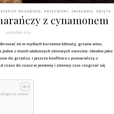
,
,
,
PRZEPISY WEGAŃSKIE
PRZETWORY
ŚNIADANIE
ŚWIĘTA
omarańczy z cynamonem
4 grudnia 2024
wibrować mi w myślach korzenne klimaty, grzane wino,
z jedne z moich ulubionych zimowych owoców. Idealne jako
one do grzańca. I jeszcze konfitura z pomarańczy z
 czasu do czasu w jesienny i zimowy czas rozgrzać się
ekologiczne owoce