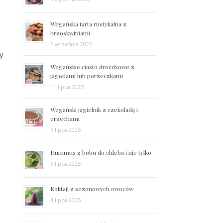
Wegańska tarta rustykalna z
brzoskwiniami
2 września 2025
by
Wegańskie ciasto drożdżowe z
jagodami lub porzeczkami
11 lipca 2025
Wegański jagielnik z czekoladą i
orzechami
5 lipca 2025
Hummus z bobu do chleba i nie tylko
5 lipca 2025
Koktajl z sezonowych owoców
4 lipca 2025