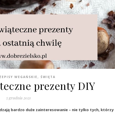
,
ZEPISY WEGAŃSKIE
ŚWIĘTA
ąteczne prezenty DIY
5 grudnia 2021
zają bardzo duże zainteresowanie – nie tylko tych, którzy