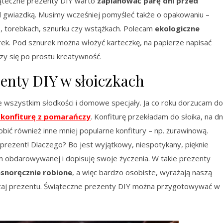
ąteczne prezenty DIY warto
zaplanować parę dni przed
d gwiazdką. Musimy wcześniej pomyśleć także o opakowaniu –
e, torebkach, sznurku czy wstążkach. Polecam
ekologiczne
urek. Pod sznurek można włożyć karteczkę, na papierze napisać
czy się po prostu kreatywność.
zenty DIY w słoiczkach
 wszystkim słodkości i domowe specjały. Ja co roku dorzucam do
 konfiturę z pomarańczy
. Konfiturę przekładam do słoika, na d
obić również inne mniej popularne konfitury – np. żurawinową.
 prezent! Dlaczego? Bo jest wyjątkowy, niespotykany, pięknie
em obdarowywanej i dopisuję swoje życzenia. W takie prezenty
snoręcznie robione
, a więc bardzo osobiste, wyrażają naszą
odzaj prezentu. Świąteczne prezenty DIY można przygotowywać w