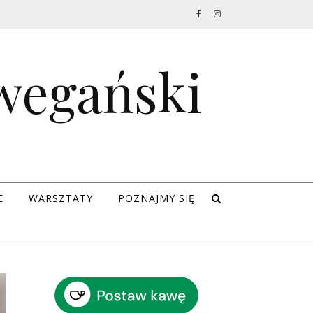
 wegański
E
WARSZTATY
POZNAJMY SIĘ