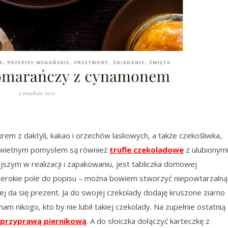
i krem z daktyli, kakao i orzechów laskowych, a także czekośliwka,
Świetnym pomysłem są również
trufle czekoladowe
z ulubionym
szym w realizacji i zapakowaniu, jest tabliczka domowej
 szerokie pole do popisu – można bowiem stworzyć niepowtarzalną
j da się prezent. Ja do swojej czekolady dodaję kruszone ziarno
m nikogo, kto by nie lubił takiej czekolady. Na zupełnie ostatnią
przyprawą piernikową
. A do słoiczka dołączyć karteczkę z