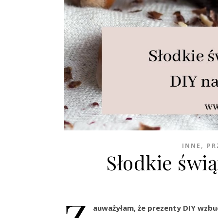
,
INNE
PR
Słodkie świ
Z
auważyłam, że prezenty DIY wzbud