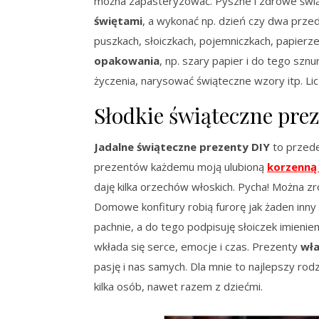
można zapasteryzować. Pyszne i zdrowe świ
świętami
, a wykonać np. dzień czy dwa prze
puszkach, słoiczkach, pojemniczkach, papierz
opakowania
, np. szary papier i do tego szn
życzenia, narysować świąteczne wzory itp. Li
Słodkie świąteczne pre
Jadalne świąteczne prezenty DIY
to przede
prezentów każdemu moją ulubioną
korzenną
daję kilka orzechów włoskich. Pycha! Można zr
Domowe konfitury robią furorę jak żaden inny
pachnie, a do tego podpisuję słoiczek imieni
wkłada się serce, emocje i czas. Prezenty
wła
pasję i nas samych. Dla mnie to najlepszy r
kilka osób, nawet razem z dziećmi.