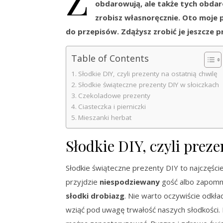
obdarowują, ale także tych obdar
zrobisz własnoręcznie. Oto moje 
do przepisów. Zdążysz zrobić je jeszcze 
Table of Contents
Słodkie DIY, czyli prezenty na ostatnią chwilę
Słodkie świąteczne prezenty DIY w słoiczkach
Czekoladowe prezenty
Ciasteczka i pierniczki
Mieszanki herbat
Słodkie DIY, czyli preze
Słodkie świąteczne prezenty DIY to najczęściej
przyjdzie
niespodziewany
gość albo zapomni
słodki drobiazg
. Nie warto oczywiście odkła
wziąć pod uwagę trwałość naszych słodkości. N