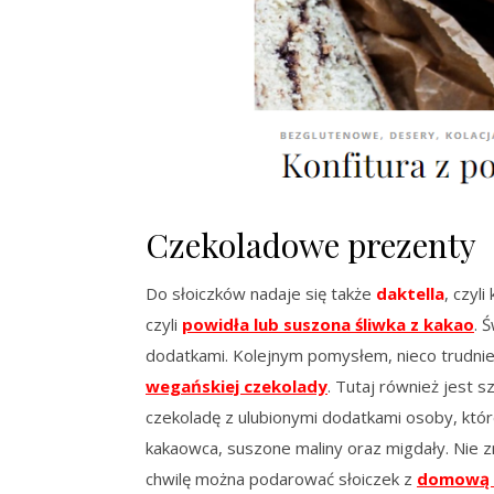
Czekoladowe prezenty
Do słoiczków nadaje się także
daktella
, czyl
czyli
powidła lub suszona śliwka z kakao
. 
dodatkami. Kolejnym pomysłem, nieco trudniej
wegańskiej czekolady
. Tutaj również jest
czekoladę z ulubionymi dodatkami osoby, które
kakaowca, suszone maliny oraz migdały. Nie zna
chwilę można podarować słoiczek z
domową 