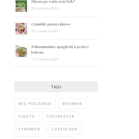
Dlaczego warto jeść bób?
28 czerwca 2025
Crumble porzeczkowe
25 czerwca 2025
Pełnoziarniste spaghetti z pesto i
bobem
17 czerwca 2025
TAGI
i
BEZ PIECZENIA
BROWNIE
CIASTO
CIECIERZYCA
CYNAMON
CZEKOLADA