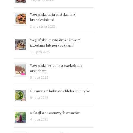
Wegańska tarta rustykalna z
brzoskwiniami
2 września 2025
Wegańskie ciasto drożdżowe z
jagodami lub porzeczkami
11 lipca 2025
Wegański jagielnik z czekoladą i
orzechami
5 lipca 2025
Hummus z bobu do chleba i nie tylko
5 lipca 2025
Koktajl z sezonowych owoców
4 lipca 2025