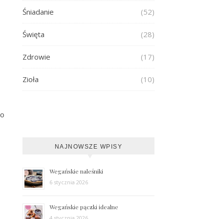
Śniadanie
(52)
Święta
(28)
Zdrowie
(17)
Zioła
(10)
no
NAJNOWSZE WPISY
Wegańskie naleśniki
6 stycznia 2026
Wegańskie pączki idealne
4 stycznia 2026