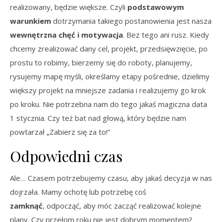
realizowany, będzie większe. Czyli
podstawowym
warunkiem
dotrzymania takiego postanowienia jest nasza
wewnętrzna chęć i motywacja
. Bez tego ani rusz. Kiedy
chcemy zrealizować dany cel, projekt, przedsięwzięcie, po
prostu to robimy, bierzemy się do roboty, planujemy,
rysujemy mapę myśli, określamy etapy pośrednie, dzielimy
większy projekt na mniejsze zadania i realizujemy go krok
po kroku. Nie potrzebna nam do tego jakaś magiczna data
1 stycznia. Czy też bat nad głową, który będzie nam
powtarzał „Zabierz się za to!”
Odpowiedni czas
Ale… Czasem potrzebujemy czasu, aby jakaś decyzja w nas
dojrzała. Mamy ochotę lub potrzebę coś
zamknąć
, odpocząć, aby móc zacząć realizować kolejne
plany. Czy przełom roku nie jest dobrym momentem?