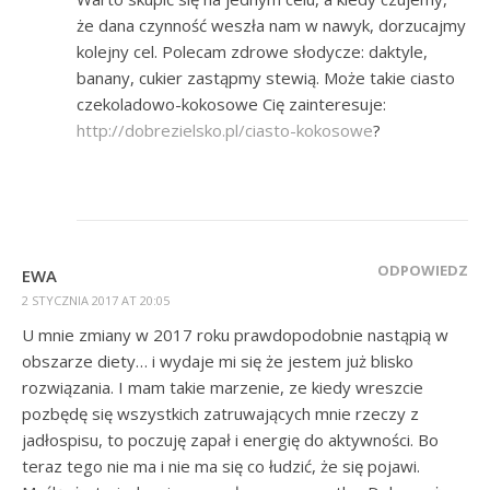
że dana czynność weszła nam w nawyk, dorzucajmy
kolejny cel. Polecam zdrowe słodycze: daktyle,
banany, cukier zastąpmy stewią. Może takie ciasto
czekoladowo-kokosowe Cię zainteresuje:
http://dobrezielsko.pl/ciasto-kokosowe
?
ODPOWIEDZ
EWA
2 STYCZNIA 2017 AT 20:05
U mnie zmiany w 2017 roku prawdopodobnie nastąpią w
obszarze diety… i wydaje mi się że jestem już blisko
rozwiązania. I mam takie marzenie, ze kiedy wreszcie
pozbędę się wszystkich zatruwających mnie rzeczy z
jadłospisu, to poczuję zapał i energię do aktywności. Bo
teraz tego nie ma i nie ma się co łudzić, że się pojawi.