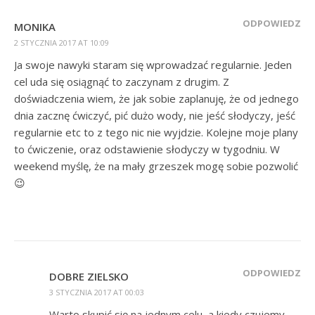
ODPOWIEDZ
MONIKA
2 STYCZNIA 2017 AT 10:09
Ja swoje nawyki staram się wprowadzać regularnie. Jeden
cel uda się osiągnąć to zaczynam z drugim. Z
doświadczenia wiem, że jak sobie zaplanuję, że od jednego
dnia zacznę ćwiczyć, pić dużo wody, nie jeść słodyczy, jeść
regularnie etc to z tego nic nie wyjdzie. Kolejne moje plany
to ćwiczenie, oraz odstawienie słodyczy w tygodniu. W
weekend myślę, że na mały grzeszek mogę sobie pozwolić
😉
ODPOWIEDZ
DOBRE ZIELSKO
3 STYCZNIA 2017 AT 00:03
Warto skupić się na jednym celu, a kiedy czujemy,