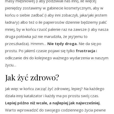
masy mięśniowej (i aby podziwiali nas inni), ile więcej
pieniędzy zostawimy w gabinecie kosmetycznym, aby w
końcu o siebie zadbać (i aby inni zobaczyli, jaka/jaki jestem
ładna/y) albo też o ile papierosów dziennie będziemy palić
mniej, by w końcu rzucić palenie raz na zawsze (i aby nasza
druga połówka już nie marudziła, że jej/jemu to
przeszkadza). Hmmm…
Nie tędy droga.
Nie da się po
prostu. Po jakimś czasie pojawi się tylko
frustracja
i
odliczanie dni do kolejnego ważnego wydarzenia w naszym
życiu…
Jak żyć zdrowo?
Jak więc w końcu zacząć żyć zdrowiej, lepiej? Na każdego
działa inny katalizator i każdy ma po prostu swój czas.
Lepiej późno niż wcale, a najlepiej jak najwcześniej.
Warto wprowadzić do swojego codziennego życia pewne