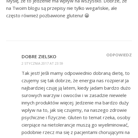
Myślę, że to jedzenie ma wpływ na wszystko. Dobrze, że
na Twoim blogu są przepisy nie tylko wegańskie, ale
często również pozbawione glutenu! 😀
ODPOWIEDZ
DOBRE ZIELSKO
2 STYCZNIA 2017 AT 23:59
Tak jest! Jeśli mamy odpowiednio dobraną dietę, to
czujemy się tak dobrze, że energia nas rozpiera! Ja
najbardziej czuję ją latem, kiedy jadam bardzo dużo
surowych warzyw i owoców i w zasadzie niewiele
innych produktów więcej. Jedzenie ma bardzo duży
wpływ na to, jak się czujemy, na naszego zdrowie
psychiczne i fizyczne. Gluten to temat rzeka, osoby
cierpiące na nietolerancje muszą go wyeliminować,
podobnie rzecz ma się z pacjentami chorującymi na