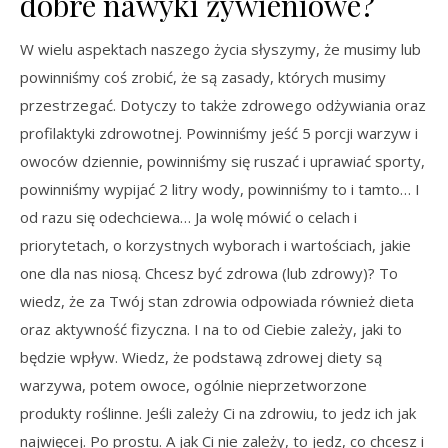
dobre nawyki żywieniowe?
W wielu aspektach naszego życia słyszymy, że musimy lub
powinniśmy coś zrobić, że są zasady, których musimy
przestrzegać. Dotyczy to także zdrowego odżywiania oraz
profilaktyki zdrowotnej. Powinniśmy jeść 5 porcji warzyw i
owoców dziennie, powinniśmy się ruszać i uprawiać sporty,
powinniśmy wypijać 2 litry wody, powinniśmy to i tamto… I
od razu się odechciewa… Ja wolę mówić o celach i
priorytetach, o korzystnych wyborach i wartościach, jakie
one dla nas niosą. Chcesz być zdrowa (lub zdrowy)? To
wiedz, że za Twój stan zdrowia odpowiada również dieta
oraz aktywność fizyczna. I na to od Ciebie zależy, jaki to
będzie wpływ. Wiedz, że podstawą zdrowej diety są
warzywa, potem owoce, ogólnie nieprzetworzone
produkty roślinne. Jeśli zależy Ci na zdrowiu, to jedz ich jak
najwięcej. Po prostu. A jak Ci nie zależy, to jedz, co chcesz i