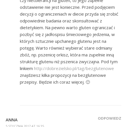
czy nietolerancji na gluten, to jego zupełne
odstawienie nie jest konieczne. Przed podjęciem
decyzji o ograniczeniach w diecie przyda się zrobić
odpowiednie badania oraz skonsultować z
dietetykiem. Na pewno warto gluten ograniczać i
pozbyć się z jadłospisu śmieciowego jedzenia, w
których sztucznie upchanego glutenu jest na
potęgę. Warto również wybierać stare odmiany
zbóż, np. pszenicę orkisz, która ma zupełnie inną
strukturę glutenu niż pszenica zwyczajna. Pod tym
linkiem
http://dobrezielsko.pl/tag/bezglutenowe
znajdziesz kilka propozycji na bezglutenowe
przepisy. Będzie ich coraz więcej. 🙂
ODPOWIEDZ
ANNA
5 STYCZNIA 2017 AT 16:35