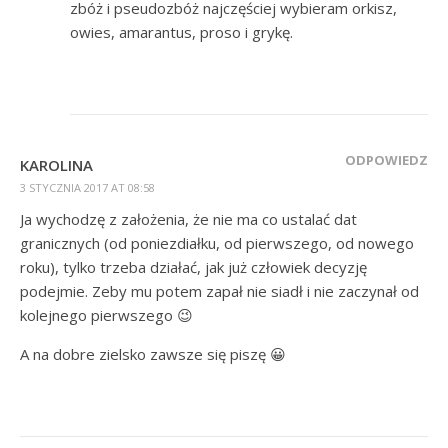
zbóż i pseudozbóż najczęściej wybieram orkisz,
owies, amarantus, proso i grykę.
ODPOWIEDZ
KAROLINA
3 STYCZNIA 2017 AT 08:58
Ja wychodzę z założenia, że nie ma co ustalać dat
granicznych (od poniezdiałku, od pierwszego, od nowego
roku), tylko trzeba działać, jak już człowiek decyzję
podejmie. Zeby mu potem zapał nie siadł i nie zaczynał od
kolejnego pierwszego 😉
A na dobre zielsko zawsze się piszę 😀