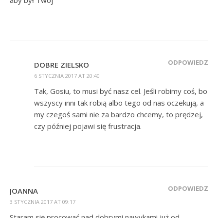
aby był Twój
ODPOWIEDZ
DOBRE ZIELSKO
6 STYCZNIA 2017 AT 20:40
Tak, Gosiu, to musi być nasz cel. Jeśli robimy coś, bo
wszyscy inni tak robią albo tego od nas oczekują, a
my czegoś sami nie za bardzo chcemy, to prędzej,
czy później pojawi się frustracja.
ODPOWIEDZ
JOANNA
3 STYCZNIA 2017 AT 09:17
Staram się procować nad dobrymi nawykami już od