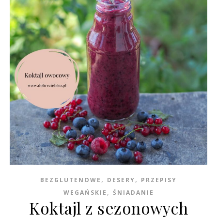
,
,
BEZGLUTENOWE
DESERY
PRZEPISY
,
WEGAŃSKIE
ŚNIADANIE
Koktajl z sezonowych