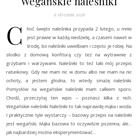
Wegańskie naleśniki
6 stycznia 2026
C
hoć święto naleśnika przypada 2 lutego, u mnie
jest prawie w każdą niedzielę, a czasem nawet w
środę, bo naleśniki uwielbiam i często je robię. Na
słodko z domową konfiturą czy też na wytrawnie z
grzybami i warzywami. Naleśniki to też taki mój przepis
ratunkowy. Gdy nie mam nic w domu albo nie mam na nic
ochoty, a jestem głodna, to wtedy smażę naleśniki.
Pomysłów na wegańskie naleśniki mam całkiem sporo.
Chodź, przeczytaj ten wpis – poznasz kilka z nich.
Wegańskie naleśniki Naleśniki to tak naprawdę mąka i woda.
I praktycznie tyle wystarczy – bazowy przepis na naleśniki
jest wegański. Mąka bazowa to oczywiście pszenna, ale…
jak najbardziej można eksperymentować…