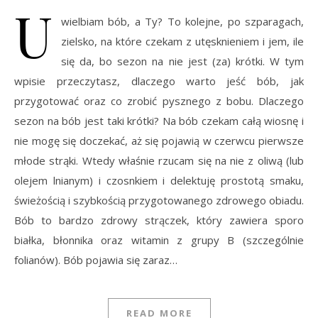
U
wielbiam bób, a Ty? To kolejne, po szparagach,
zielsko, na które czekam z utęsknieniem i jem, ile
się da, bo sezon na nie jest (za) krótki. W tym
wpisie przeczytasz, dlaczego warto jeść bób, jak
przygotować oraz co zrobić pysznego z bobu. Dlaczego
sezon na bób jest taki krótki? Na bób czekam całą wiosnę i
nie mogę się doczekać, aż się pojawią w czerwcu pierwsze
młode strąki. Wtedy właśnie rzucam się na nie z oliwą (lub
olejem lnianym) i czosnkiem i delektuję prostotą smaku,
świeżością i szybkością przygotowanego zdrowego obiadu.
Bób to bardzo zdrowy strączek, który zawiera sporo
białka, błonnika oraz witamin z grupy B (szczególnie
folianów). Bób pojawia się zaraz…
READ MORE