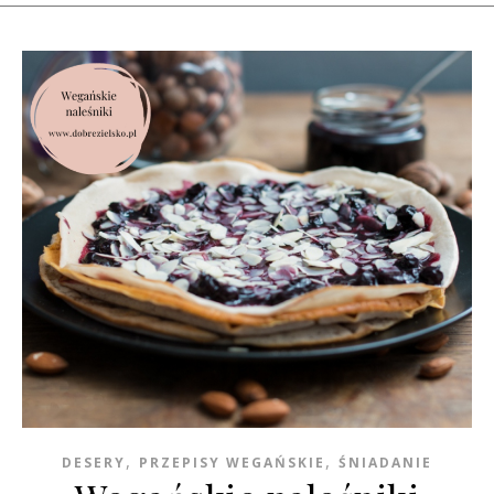
,
,
DESERY
PRZEPISY WEGAŃSKIE
ŚNIADANIE