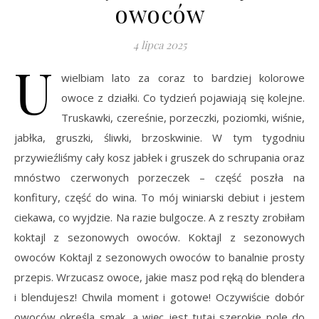
owoców
4 lipca 2025
U
wielbiam lato za coraz to bardziej kolorowe
owoce z działki. Co tydzień pojawiają się kolejne.
Truskawki, czereśnie, porzeczki, poziomki, wiśnie,
jabłka, gruszki, śliwki, brzoskwinie. W tym tygodniu
przywieźliśmy cały kosz jabłek i gruszek do schrupania oraz
mnóstwo czerwonych porzeczek – część poszła na
konfitury, część do wina. To mój winiarski debiut i jestem
ciekawa, co wyjdzie. Na razie bulgocze. A z reszty zrobiłam
koktajl z sezonowych owoców. Koktajl z sezonowych
owoców Koktajl z sezonowych owoców to banalnie prosty
przepis. Wrzucasz owoce, jakie masz pod ręką do blendera
i blendujesz! Chwila moment i gotowe! Oczywiście dobór
owoców określa smak, a więc jest tutaj szerokie pole do