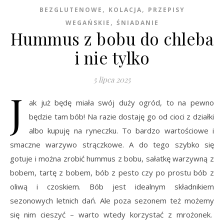
,
,
BEZGLUTENOWE
KOLACJA
PRZEPISY
,
WEGAŃSKIE
ŚNIADANIE
Hummus z bobu do chleba
i nie tylko
5 lipca 2025
J
ak już będę miała swój duży ogród, to na pewno
będzie tam bób! Na razie dostaję go od cioci z działki
albo kupuję na ryneczku. To bardzo wartościowe i
smaczne warzywo strączkowe. A do tego szybko się
gotuje i można zrobić hummus z bobu, sałatkę warzywną z
bobem, tartę z bobem, bób z pesto czy po prostu bób z
oliwą i czoskiem. Bób jest idealnym składnikiem
sezonowych letnich dań. Ale poza sezonem też możemy
się nim cieszyć – warto wtedy korzystać z mrożonek.