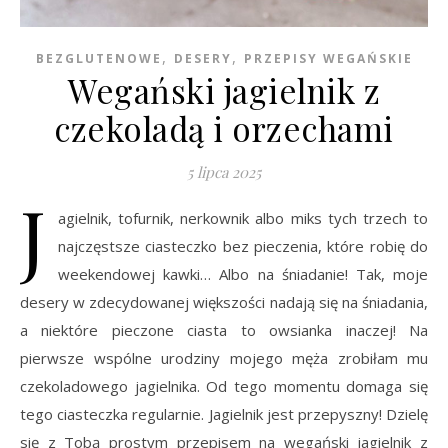
,
,
BEZGLUTENOWE
DESERY
PRZEPISY WEGAŃSKIE
Wegański jagielnik z
czekoladą i orzechami
5 lipca 2025
J
agielnik, tofurnik, nerkownik albo miks tych trzech to
najczęstsze ciasteczko bez pieczenia, które robię do
weekendowej kawki… Albo na śniadanie! Tak, moje
desery w zdecydowanej większości nadają się na śniadania,
a niektóre pieczone ciasta to owsianka inaczej! Na
pierwsze wspólne urodziny mojego męża zrobiłam mu
czekoladowego jagielnika. Od tego momentu domaga się
tego ciasteczka regularnie. Jagielnik jest przepyszny! Dzielę
się z Tobą prostym przepisem na wegański jagielnik z