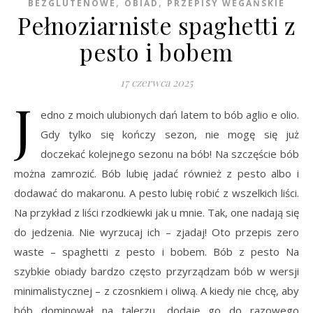
,
,
BEZGLUTENOWE
OBIAD
PRZEPISY WEGAŃSKIE
Pełnoziarniste spaghetti z
pesto i bobem
17 czerwca 2025
J
edno z moich ulubionych dań latem to bób aglio e olio.
Gdy tylko się kończy sezon, nie mogę się już
doczekać kolejnego sezonu na bób! Na szczęście bób
można zamrozić. Bób lubię jadać również z pesto albo i
dodawać do makaronu. A pesto lubię robić z wszelkich liści.
Na przykład z liści rzodkiewki jak u mnie. Tak, one nadają się
do jedzenia. Nie wyrzucaj ich – zjadaj! Oto przepis zero
waste – spaghetti z pesto i bobem. Bób z pesto Na
szybkie obiady bardzo często przyrządzam bób w wersji
minimalistycznej – z czosnkiem i oliwą. A kiedy nie chcę, aby
bób dominował na talerzu, dodaję go do razowego