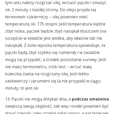
tym celu należy rozgrzać olej, wrzucić pączki i smażyć
ok. 2 minuty z każdej strony. Do oleju przyda się
termometr cukierniczy – olej powinien mieć
temperaturę ok. 175 stopni. Jeśli temperatura będzie
zbyt niska, pączek będzie zbyt nasiąkał tłuszczem (na
szczęście w składzie jest wódka, aby właśnie tak nie
nasiąkał). Z kolei wysoka temperatura spowoduje, że
pączki będą zbyt szybko się rumieniły i w zasadzie
mogą się przypalić, a środek pozostanie surowy. Jeśli
nie masz termometru, zrób test – wrzuć małą
kuleczkę ciasta na rozgrzany olej. Jeśli lekko
zaskwierczy i zarumieni się (a nie przypali) w ciągu
minuty, to jest ok.
13. Pączki nie mogą dotykać dna, a
podczas smażenia
zwiększą swoją objętość, tak więc rondel powinien być
dosyć szeroki, oleju trzeba nalać sporo, a pączków nie