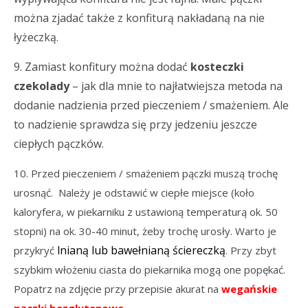
można zjadać także z konfiturą nakładaną na nie
łyżeczką.
9. Zamiast konfitury można dodać
kosteczki
czekolady
– jak dla mnie to najłatwiejsza metoda na
dodanie nadzienia przed pieczeniem / smażeniem. Ale
to nadzienie sprawdza się przy jedzeniu jeszcze
ciepłych pączków.
10. Przed pieczeniem / smażeniem pączki muszą trochę
urosnąć. Należy je odstawić w ciepłe miejsce (koło
kaloryfera, w piekarniku z ustawioną temperaturą ok. 50
stopni) na ok. 30-40 minut, żeby trochę urosły. Warto je
lnianą lub bawełnianą ściereczką
przykryć
. Przy zbyt
szybkim włożeniu ciasta do piekarnika mogą one popękać.
Popatrz na zdjęcie przy przepisie akurat na
wegańskie
pączki bezglutenowe
.