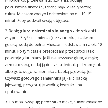
w rondelku, przelewam do szklanki, dodaję
pokruszone
drożdże
, trochę mąki oraz łyżeczkę
cukru. Mieszam zaczyn i odstawiam na ok. 10-15
minut, żeby podwoił swoją objętość.
2. Robię
gluta z siemienia lnianego
do szklanki
–
wsypuję 3 łyżki siemienia (całe ziarenka) i zalwam
gorącą wodą do pełna. Mieszam i odstawiam na ok. 10
minut. Po tym czasie przecedzam przez sitko i tak
powstaje glut lniany. Jeśli nie używasz gluta, a mąkę
ziemniaczaną, dodaj ją do ciasta. Jednak polecam gluta
albo gotowego zamiennika z babką jajowatą. Jeśli
używasz gotowego zamiennika jajka (z babką
jajowatą), przygotuj je według instrukcji na
opakowaniu.
3. Do miski wsypuję przez sitko mąkę, cukier zmielony