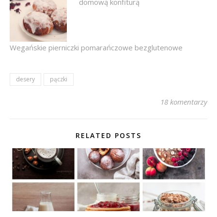
domową konfiturą
Wegańskie pierniczki pomarańczowe bezglutenowe
desery
pączki
18 komentarzy
RELATED POSTS