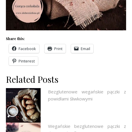
Share this:
Facebook
Print
Email
Pinterest
Related Posts
Bezglutenowe wegańskie pączki z
powidłami śliwkowymi
Wegańskie bezglutenowe pączki z