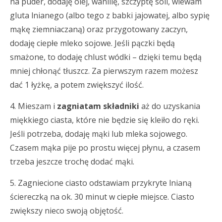
na puder, dodaję olej, wanilię, szczyptę soli, wlewam
gluta lnianego (albo tego z babki jajowatej, albo sypię
mąkę ziemniaczaną) oraz przygotowany zaczyn,
dodaję ciepłe mleko sojowe. Jeśli pączki będą
smażone, to dodaję chlust wódki – dzięki temu będą
mniej chłonąć tłuszcz. Za pierwszym razem możesz
dać 1 łyżkę, a potem zwiększyć ilość.
4. Mieszam i
zagniatam składniki
aż do uzyskania
miękkiego ciasta, które nie będzie się kleiło do ręki.
Jeśli potrzeba, dodaję mąki lub mleka sojowego.
Czasem mąka pije po prostu więcej płynu, a czasem
trzeba jeszcze trochę dodać mąki.
5. Zagniecione ciasto odstawiam przykryte lnianą
ściereczką na ok. 30 minut w ciepłe miejsce. Ciasto
zwiększy nieco swoją objętość.