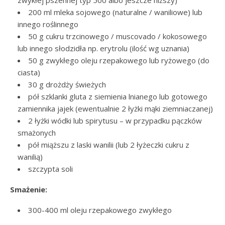
200 ml mleka sojowego (naturalne / waniliowe) lub
innego roślinnego
50 g cukru trzcinowego / muscovado / kokosowego
lub innego słodzidła np. erytrolu (ilość wg uznania)
50 g zwykłego oleju rzepakowego lub ryżowego (do
ciasta)
30 g drożdży świeżych
pół szklanki gluta z siemienia lnianego lub gotowego
zamiennika jajek (ewentualnie 2 łyżki mąki ziemniaczanej)
2 łyżki wódki lub spirytusu – w przypadku pączków
smażonych
pół miąższu z laski wanilii (lub 2 łyżeczki cukru z
wanilią)
szczypta soli
Smażenie:
300-400 ml oleju rzepakowego zwykłego