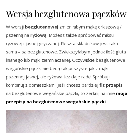
Wersja bezglutenowa pączków
W wersji
bezglutenowej
zmieniłabym mąkę orkiszową /
pszenną na
ryżową
. Możesz także spróbować miksu
ryżowej i jasnej gryczanej. Reszta składników jest taka
sama – są bezglutenowe. Zwiększyłabym jednak ilość gluta
lnianego lub mąki ziemniaczanej. Oczywiście bezglutenowe
wegańskie pączki nie będą tak puszyste jak z mąki
pszennej jasnej, ale ryżowa też daje radę! Spróbuj i
kombinuj z domieszkami. Jeśli chcesz bardziej
fit przepis
na bezglutenowe wegańskie pączki, to zerknij na inne
moje
przepisy na bezglutenowe wegańskie pączki
.