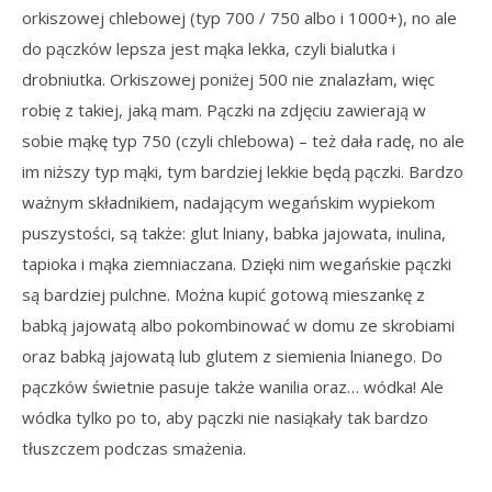
orkiszowej chlebowej (typ 700 / 750 albo i 1000+), no ale
do pączków lepsza jest mąka lekka, czyli bialutka i
drobniutka. Orkiszowej poniżej 500 nie znalazłam, więc
robię z takiej, jaką mam. Pączki na zdjęciu zawierają w
sobie mąkę typ 750 (czyli chlebowa) – też dała radę, no ale
im niższy typ mąki, tym bardziej lekkie będą pączki. Bardzo
ważnym składnikiem, nadającym wegańskim wypiekom
puszystości, są także: glut lniany, babka jajowata, inulina,
tapioka i mąka ziemniaczana. Dzięki nim wegańskie pączki
są bardziej pulchne. Można kupić gotową mieszankę z
babką jajowatą albo pokombinować w domu ze skrobiami
oraz babką jajowatą lub glutem z siemienia lnianego. Do
pączków świetnie pasuje także wanilia oraz… wódka! Ale
wódka tylko po to, aby pączki nie nasiąkały tak bardzo
tłuszczem podczas smażenia.