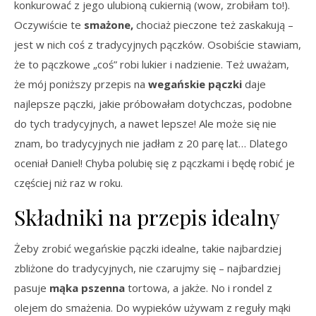
konkurować z jego ulubioną cukiernią (wow, zrobiłam to!).
Oczywiście te
smażone,
chociaż pieczone też zaskakują –
jest w nich coś z tradycyjnych pączków. Osobiście stawiam,
że to pączkowe „coś” robi lukier i nadzienie. Też uważam,
że mój poniższy przepis na
wegańskie pączki
daje
najlepsze pączki, jakie próbowałam dotychczas, podobne
do tych tradycyjnych, a nawet lepsze! Ale może się nie
znam, bo tradycyjnych nie jadłam z 20 parę lat… Dlatego
oceniał Daniel! Chyba polubię się z pączkami i będę robić je
częściej niż raz w roku.
Składniki na przepis idealny
Żeby zrobić wegańskie pączki idealne, takie najbardziej
zbliżone do tradycyjnych, nie czarujmy się – najbardziej
pasuje
mąka pszenna
tortowa, a jakże. No i rondel z
olejem do smażenia. Do wypieków używam z reguły mąki