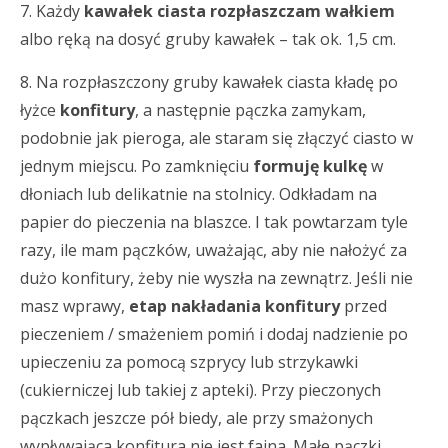
7. Każdy
kawałek ciasta rozpłaszczam wałkiem
albo ręką na dosyć gruby kawałek – tak ok. 1,5 cm.
8. Na rozpłaszczony gruby kawałek ciasta kładę po
łyżce
konfitury
, a następnie pączka zamykam,
podobnie jak pieroga, ale staram się złączyć ciasto w
jednym miejscu. Po zamknięciu
formuję kulkę
w
dłoniach lub delikatnie na stolnicy. Odkładam na
papier do pieczenia na blaszce. I tak powtarzam tyle
razy, ile mam pączków, uważając, aby nie nałożyć za
dużo konfitury, żeby nie wyszła na zewnątrz. Jeśli nie
masz wprawy,
etap nakładania konfitury
przed
pieczeniem / smażeniem pomiń i dodaj nadzienie
po
upieczeniu za pomocą szprycy lub strzykawki
(cukierniczej lub takiej z apteki). Przy pieczonych
pączkach jeszcze pół biedy, ale przy smażonych
wypływająca konfitura nie jest fajna. Małe pączki