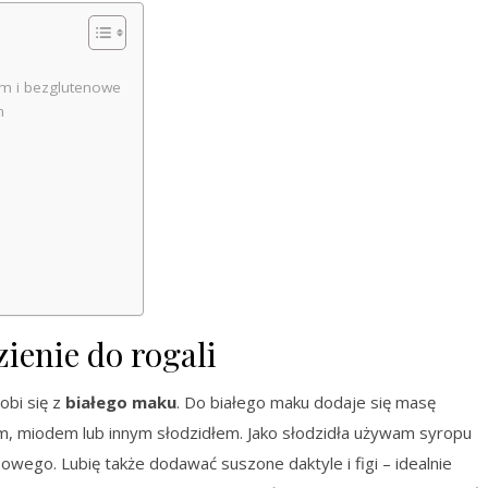
m i bezglutenowe
m
zienie do rogali
obi się z
białego maku
. Do białego maku dodaje się masę
m, miodem lub innym słodzidłem. Jako słodzidła używam syropu
wego. Lubię także dodawać suszone daktyle i figi – idealnie