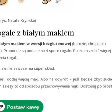
(rys. Natalia Krynicka)
ogale z białym makiem
białym makiem w wersji bezglutenowej
(bardziej chrupiące)
). Proporcje są podane na 4 spore rogale. Polecam zrobić więcej
enia rogali…
 ale nie zawsze ma super skład.
dkie), dodaj więcej mąki. Albo na odwrót – jeśli będzie zbyt such
em zależy to od sposobu przechowywania mąki. Dostosuj po pros