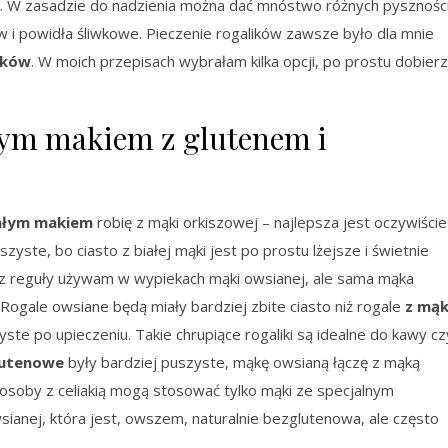
zy. W zasadzie do nadzienia można dać mnóstwo różnych pysznośc
i powidła śliwkowe. Pieczenie rogalików zawsze było dla mnie
aków
. W moich przepisach wybrałam kilka opcji, po prostu dobierz
łym makiem z glutenem i
iałym makiem
robię z mąki orkiszowej – najlepsza jest oczywiście
uszyste, bo ciasto z białej mąki jest po prostu lżejsze i świetnie
 z reguły używam w wypiekach mąki owsianej, ale sama mąka
Rogale owsiane będą miały bardziej zbite ciasto niż rogale
z mąk
yste po upieczeniu. Takie chrupiące rogaliki są idealne do kawy cz
lutenowe
były bardziej puszyste, mąkę owsianą łączę z mąką
osoby z celiakią mogą stosować tylko mąki ze specjalnym
ianej, która jest, owszem, naturalnie bezglutenowa, ale często