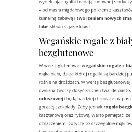
wypełniają rogaliki i nadają cudownej słodyc
– od masła migdałowego po krem z kasztanów 
kulinarną zabawą i
tworzeniem nowych sm
takie składniki, jakie lubisz.
Wegańskie rogale z bia
bezglutenowe
W wersji glutenowej
wegańskie rogale z b
mąka biała, dzięki której rogaliki są bardziej p
rośnie na drożdżach. W wersji bezglutenowej
owsiana tworzy dosyć kruche i twarde ciasto. 
orkiszowej
i będą bardziej chrupiące niż pusz
gorącej czekolady. Żeby jednak
rogale bezg
kasztanową oraz ryżową. Warto pamiętać, że 
oznaczeniem. Dotyczy to szczególnie mąki ows
bywa glutenem zanieczyszczona.