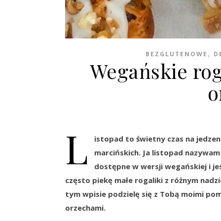
,
BEZGLUTENOWE
D
Wegańskie rog
o
L
istopad to świetny czas na jedzen
marcińskich. Ja listopad nazywam 
dostępne w wersji wegańskiej i j
często piekę małe rogaliki z różnym nadz
tym wpisie podzielę się z Tobą moimi po
orzechami.