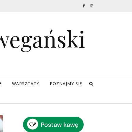
 wegański
E
WARSZTATY
POZNAJMY SIĘ