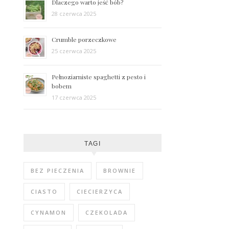
Dlaczego warto jeść bób?
28 czerwca 2025
Crumble porzeczkowe
25 czerwca 2025
Pełnoziarniste spaghetti z pesto i
bobem
17 czerwca 2025
TAGI
BEZ PIECZENIA
BROWNIE
CIASTO
CIECIERZYCA
CYNAMON
CZEKOLADA