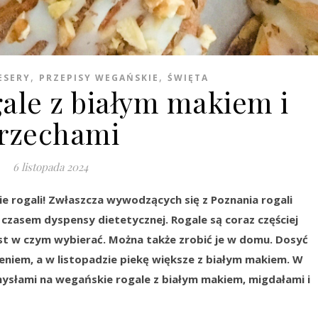
,
,
ESERY
PRZEPISY WEGAŃSKIE
ŚWIĘTA
ale z białym makiem i
rzechami
6 listopada 2024
ie rogali! Zwłaszcza wywodzących się z Poznania rogali
czasem dyspensy dietetycznej. Rogale są coraz częściej
est w czym wybierać. Można także zrobić je w domu. Dosyć
ieniem, a w listopadzie piekę większe z białym makiem. W
mysłami na wegańskie rogale z białym makiem, migdałami i