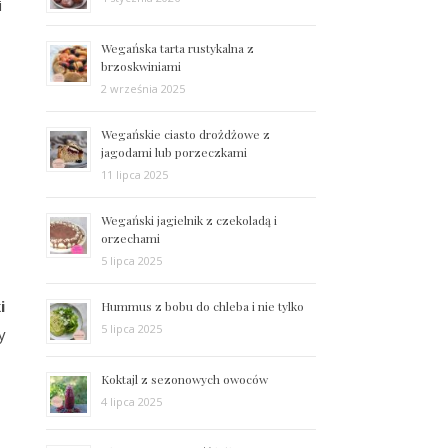
i
Wegańska tarta rustykalna z
brzoskwiniami
2 września 2025
Wegańskie ciasto drożdżowe z
jagodami lub porzeczkami
11 lipca 2025
Wegański jagielnik z czekoladą i
orzechami
5 lipca 2025
i
Hummus z bobu do chleba i nie tylko
5 lipca 2025
y
Koktajl z sezonowych owoców
4 lipca 2025