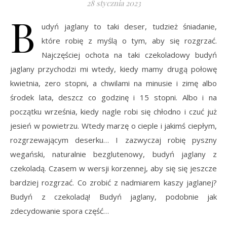
28 stycznia 2023
B
udyń jaglany to taki deser, tudzież śniadanie,
które robię z myślą o tym, aby się rozgrzać.
Najczęściej ochota na taki czekoladowy budyń
jaglany przychodzi mi wtedy, kiedy mamy drugą połowę
kwietnia, zero stopni, a chwilami na minusie i zimę albo
środek lata, deszcz co godzinę i 15 stopni. Albo i na
początku września, kiedy nagle robi się chłodno i czuć już
jesień w powietrzu. Wtedy marzę o cieple i jakimś ciepłym,
rozgrzewającym deserku… I zazwyczaj robię pyszny
wegański, naturalnie bezglutenowy, budyń jaglany z
czekoladą. Czasem w wersji korzennej, aby się się jeszcze
bardziej rozgrzać. Co zrobić z nadmiarem kaszy jaglanej?
Budyń z czekoladą! Budyń jaglany, podobnie jak
zdecydowanie spora część…