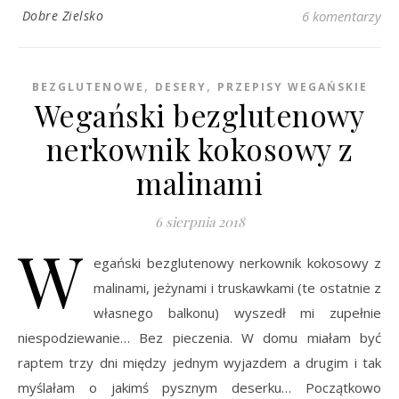
Dobre Zielsko
6 komentarzy
,
,
BEZGLUTENOWE
DESERY
PRZEPISY WEGAŃSKIE
Wegański bezglutenowy
nerkownik kokosowy z
malinami
6 sierpnia 2018
W
egański bezglutenowy nerkownik kokosowy z
malinami, jeżynami i truskawkami (te ostatnie z
własnego balkonu) wyszedł mi zupełnie
niespodziewanie… Bez pieczenia. W domu miałam być
raptem trzy dni między jednym wyjazdem a drugim i tak
myślałam o jakimś pysznym deserku… Początkowo