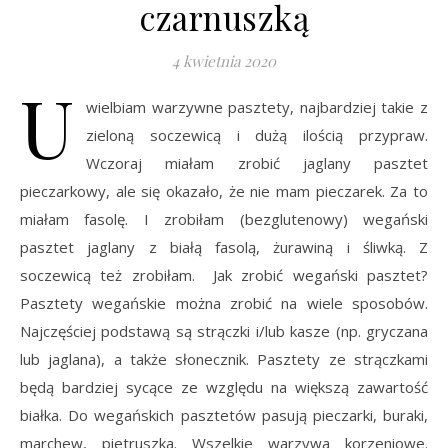
czarnuszką
4 kwietnia 2020
U
wielbiam warzywne pasztety, najbardziej takie z
zieloną soczewicą i dużą ilością przypraw.
Wczoraj miałam zrobić jaglany pasztet
pieczarkowy, ale się okazało, że nie mam pieczarek. Za to
miałam fasolę. I zrobiłam (bezglutenowy) wegański
pasztet jaglany z białą fasolą, żurawiną i śliwką. Z
soczewicą też zrobiłam. Jak zrobić wegański pasztet?
Pasztety wegańskie można zrobić na wiele sposobów.
Najczęściej podstawą są strączki i/lub kasze (np. gryczana
lub jaglana), a także słonecznik. Pasztety ze strączkami
będą bardziej sycące ze względu na większą zawartość
białka. Do wegańskich pasztetów pasują pieczarki, buraki,
marchew, pietruszka. Wszelkie warzywa korzeniowe.