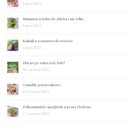
5 lipca 2025
Hummus z bobu do chleba i nie tylko
5 lipca 2025
Koktajl z sezonowych owoców
4 lipca 2025
Dlaczego warto jeść bób?
28 czerwca 2025
Crumble porzeczkowe
25 czerwca 2025
Pełnoziarniste spaghetti z pesto i bobem
17 czerwca 2025