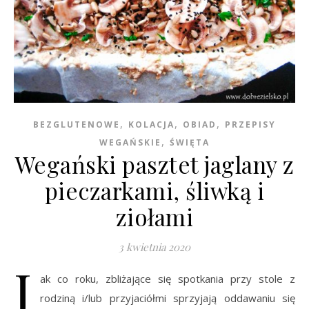
,
,
,
BEZGLUTENOWE
KOLACJA
OBIAD
PRZEPISY
,
WEGAŃSKIE
ŚWIĘTA
Wegański pasztet jaglany z
pieczarkami, śliwką i
ziołami
3 kwietnia 2020
J
ak co roku, zbliżające się spotkania przy stole z
rodziną i/lub przyjaciółmi sprzyjają oddawaniu się