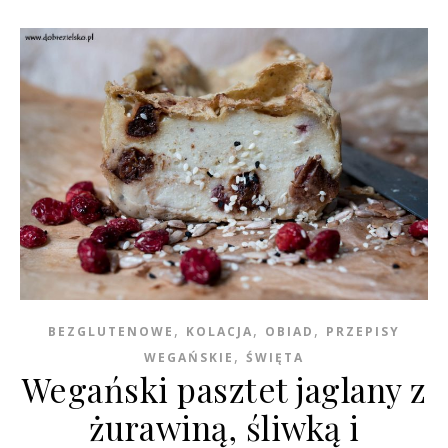
,
,
,
BEZGLUTENOWE
KOLACJA
OBIAD
PRZEPISY
,
WEGAŃSKIE
ŚWIĘTA
Wegański pasztet jaglany z
żurawiną, śliwką i