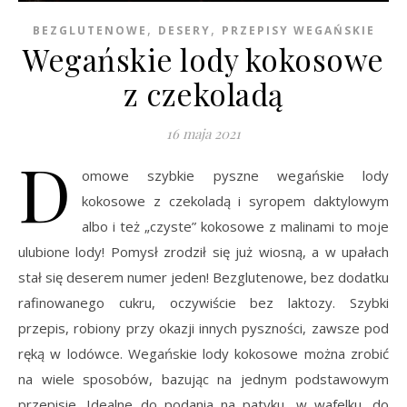
,
,
BEZGLUTENOWE
DESERY
PRZEPISY WEGAŃSKIE
Wegańskie lody kokosowe
z czekoladą
16 maja 2021
D
omowe szybkie pyszne wegańskie lody
kokosowe z czekoladą i syropem daktylowym
albo i też „czyste” kokosowe z malinami to moje
ulubione lody! Pomysł zrodził się już wiosną, a w upałach
stał się deserem numer jeden! Bezglutenowe, bez dodatku
rafinowanego cukru, oczywiście bez laktozy. Szybki
przepis, robiony przy okazji innych pyszności, zawsze pod
ręką w lodówce. Wegańskie lody kokosowe można zrobić
na wiele sposobów, bazując na jednym podstawowym
przepisie. Idealne do podania na patyku, w wafelku, do