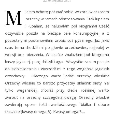
22 listopada 2017
M
iałam ochotę połupać sobie wczoraj wieczorem
orzechy w ramach odstresowania. I tak łupałam
i łupałam, że nałupałam pół kilograma! Część
oczywiście poszła na bieżące cele konsumpcyjne, a z
pozostałymi postanowiłam zrobić coś pysznego. Już jakiś
czas temu chodził mi po głowie orzechowiec, najlepiej w
wersji bez pieczenia. W szafce znalazłam pół kilograma
kaszy jaglanej, parę daktyli i agar. Wszystko razem pasuje
do siebie idealnie i wyszedł mi z tego wegański jagielnik
orzechowy. Dlaczego warto jadać orzechy włoskie?
Orzechy włoskie to bardzo przydatny składnik diety nie
tylko wegańskiej, chociaż przy diecie roślinnej warto
zwrócić na orzechy szczególną uwagę. Orzechy włoskie
zawierają spore ilości wartościowego białka i dobre
tłuszcze (kwasy omega-3). Kwasy omega-3…