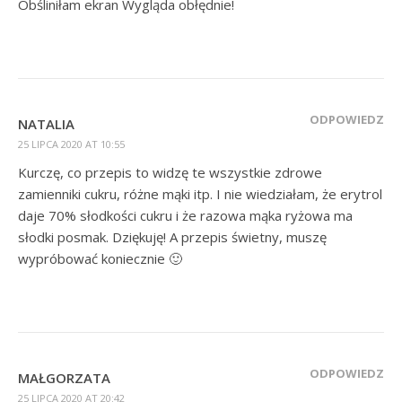
Obśliniłam ekran Wygląda obłędnie!
ODPOWIEDZ
NATALIA
25 LIPCA 2020 AT 10:55
Kurczę, co przepis to widzę te wszystkie zdrowe
zamienniki cukru, różne mąki itp. I nie wiedziałam, że erytrol
daje 70% słodkości cukru i że razowa mąka ryżowa ma
słodki posmak. Dziękuję! A przepis świetny, muszę
wypróbować koniecznie 🙂
ODPOWIEDZ
MAŁGORZATA
25 LIPCA 2020 AT 20:42