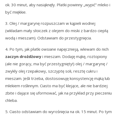
ok. 30 minut, aby nasiąknęły. Płatki powinny „wypić” mleko i
być miękkie.
3. Olej / margarynę rozpuszczam w kąpieli wodnej
(wkładam mały słoiczek z olejem do miski z bardzo ciepłą
wodą i mieszam). Odstawiam do przestygnięcia.
4. Po tym, jak płatki owsiane napęcznieją, wlewam do nich
zaczyn drożdżowy
i mieszam. Dodaję mąkę, roztopiony
(ale nie gorący, ma być przestygnięty!) olej / margarynę /
zwykły olej rzepakowy, szczyptę soli, resztę cukru i
mieszam. Jeśli trzeba, dostosowuję konsystencję mąką lub
mlekiem roślinnym. Ciasto ma być klejące, ale nie bardziej
zbite i dające się uformować, jak na przykład przy pieczeniu
chleba.
5. Ciasto odstawiam do wyrośnięcia na ok. 15 minut. Po tym