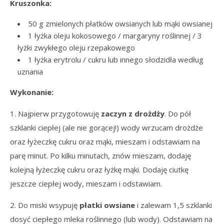
Kruszonka:
50 g zmielonych płatków owsianych lub mąki owsianej
1 łyżka oleju kokosowego / margaryny roślinnej / 3
łyżki zwykłego oleju rzepakowego
1 łyżka erytrolu / cukru lub innego słodzidła według
uznania
Wykonanie:
1. Najpierw przygotowuję
zaczyn z drożdży
. Do pół
szklanki ciepłej (ale nie gorącej!) wody wrzucam drożdże
oraz łyżeczkę cukru oraz mąki, mieszam i odstawiam na
parę minut. Po kilku minutach, znów mieszam, dodaję
kolejną łyżeczkę cukru oraz łyżkę mąki. Dodaję ciutkę
jeszcze ciepłej wody, mieszam i odstawiam.
2. Do miski wsypuję
płatki owsiane
i zalewam 1,5 szklanki
dosyć ciepłego mleka roślinnego (lub wody). Odstawiam na