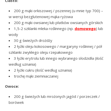
Ciasto:
200 g mąki orkiszowej / pszennej (u mnie typ 700) –
w wersji bezglutenowej mąka ryżowa
200 g mąki owsianej lub płatków owsianych górskich
1,5-2 szklanki mleka roślinnego (np.
domowego
) lub
wody
30 g świeżych drożdży
2 łyżki oleju kokosowego / margaryny roślinnej / pół
szklanki zwykłego oleju rzepakowego
3 łyżki erytrolu lub innego wybranego słodzidła (ilość
według uznania)
2 łyżki cukru (ilość według uznania)
trochę mąki ziemniaczanej
Owoce:
200 g świeżych lub mrożonych jagód / porzeczek /
borówek