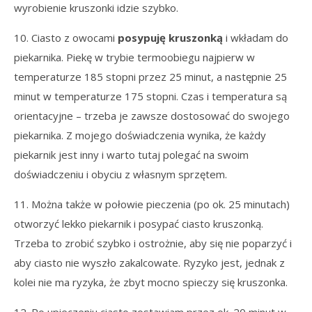
wyrobienie kruszonki idzie szybko.
10. Ciasto z owocami
posypuję kruszonką
i wkładam do
piekarnika. Piekę w trybie termoobiegu najpierw w
temperaturze 185 stopni przez 25 minut, a następnie 25
minut w temperaturze 175 stopni. Czas i temperatura są
orientacyjne – trzeba je zawsze dostosować do swojego
piekarnika. Z mojego doświadczenia wynika, że każdy
piekarnik jest inny i warto tutaj polegać na swoim
doświadczeniu i obyciu z własnym sprzętem.
11. Można także w połowie pieczenia (po ok. 25 minutach)
otworzyć lekko piekarnik i posypać ciasto kruszonką.
Trzeba to zrobić szybko i ostrożnie, aby się nie poparzyć i
aby ciasto nie wyszło zakalcowate. Ryzyko jest, jednak z
kolei nie ma ryzyka, że zbyt mocno spieczy się kruszonka.
12. Po upieczeniu ciasto zostawiam przez ok. 20 minut w