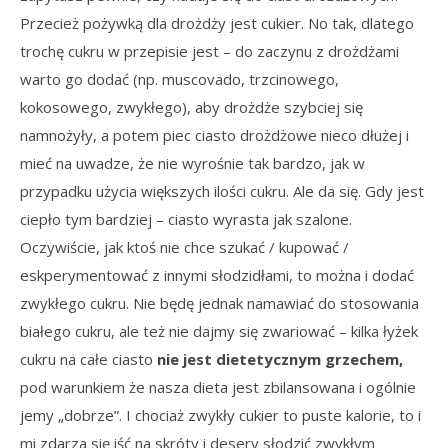
Przecież pożywką dla drożdży jest cukier. No tak, dlatego
trochę cukru w przepisie jest – do zaczynu z drożdżami
warto go dodać (np. muscovado, trzcinowego,
kokosowego, zwykłego), aby drożdże szybciej się
namnożyły, a potem piec ciasto drożdżowe nieco dłużej i
mieć na uwadze, że nie wyrośnie tak bardzo, jak w
przypadku użycia większych ilości cukru. Ale da się. Gdy jest
ciepło tym bardziej – ciasto wyrasta jak szalone.
Oczywiście, jak ktoś nie chce szukać / kupować /
eskperymentować z innymi słodzidłami, to można i dodać
zwykłego cukru. Nie będę jednak namawiać do stosowania
białego cukru, ale też nie dajmy się zwariować – kilka łyżek
cukru na całe ciasto
nie jest dietetycznym grzechem,
pod warunkiem że nasza dieta jest zbilansowana i ogólnie
jemy „dobrze”. I chociaż zwykły cukier to puste kalorie, to i
mi zdarza się iść na skróty i desery słodzić zwykłym