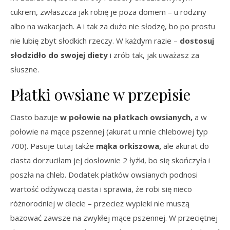
cukrem, zwłaszcza jak robię je poza domem – u rodziny
albo na wakacjach. A i tak za dużo nie słodzę, bo po prostu
nie lubię zbyt słodkich rzeczy. W każdym razie –
dostosuj
słodzidło do swojej diety
i zrób tak, jak uważasz za
słuszne.
Płatki owsiane w przepisie
Ciasto bazuje
w połowie na płatkach owsianych,
a w
połowie na mące pszennej (akurat u mnie chlebowej typ
700). Pasuje tutaj także
mąka orkiszowa,
ale akurat do
ciasta dorzuciłam jej dosłownie 2 łyżki, bo się skończyła i
poszła na chleb. Dodatek płatków owsianych podnosi
wartość odżywczą ciasta i sprawia, że robi się nieco
różnorodniej w diecie – przecież wypieki nie muszą
bazować zawsze na zwykłej mące pszennej. W przeciętnej