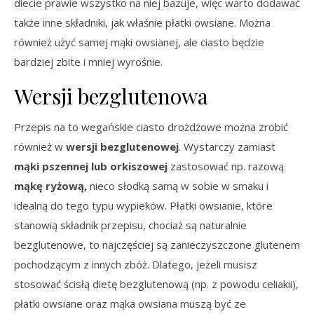
diecie prawie wszystko na niej bazuje, więc warto dodawać
także inne składniki, jak właśnie płatki owsiane. Można
również użyć samej mąki owsianej, ale ciasto będzie
bardziej zbite i mniej wyrośnie.
Wersji bezglutenowa
Przepis na to wegańskie ciasto drożdżowe można zrobić
również w
wersji bezglutenowej
. Wystarczy zamiast
mąki pszennej lub orkiszowej
zastosować np. razową
mąkę ryżową,
nieco słodką samą w sobie w smaku i
idealną do tego typu wypieków. Płatki owsianie, które
stanowią składnik przepisu, chociaż są naturalnie
bezglutenowe, to najczęściej są zanieczyszczone glutenem
pochodzącym z innych zbóż. Dlatego, jeżeli musisz
stosować ścisłą dietę bezglutenową (np. z powodu celiakii),
płatki owsiane oraz mąka owsiana muszą być ze