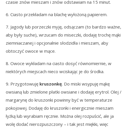
czasie znów mieszam i znów odstawiam na 15 minut.
6. Ciasto przekładam na blachę wyłożoną papierem.
7. Jagody lub porzeczki myję, odsączam (to bardzo ważne,
aby były suche), wrzucam do miseczki, dodaję trochę mąki
ziemniaczanej i opcjonalnie słodzidła i mieszam, aby
obtoczyć owoce w mące.
8. Owoce wykładam na ciasto dosyć równomiernie, w
niektórych miejscach nieco wciskając je do środka.
9. Przygotowuję
kruszonkę
. Do miski wsypuję mąkę
owsianą lub zmielone płatki owsiane i dodaję erytrol. Olej /
margarynę do kruszonki powinny być w temperaturze
pokojowej. Dodaję do kruszonki i energicznie mieszam
łyżką lub wyrabiam ręcznie. Można olej rozpuścić, ale ja
wolę dodać nierozpuszczony – i tak jest miękki, więc