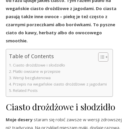
od razu ląduje jakieś ciasto. Tym razem padło na
wegańskie ciasto drożdżowe z jagodami. Do ciasta
pasują także inne owoce – piekę je też często z
czarnymi porzeczkami albo borówkami. To pyszne
ciato do kawy, herbaty albo do owocowego
smoothie.
Table of Contents
Ciasto drożdżowe i słodzidło
Płatki owsiane w przepisie
Wersji bezglutenowa
Przepis na wegańskie ciasto drożdżowe z jagodami
Related Posts
Ciasto drożdżowe i słodzidło
Moje desery
staram się robić zawsze w wersji zdrowszej
niż tradycyjna. Na przykład mieszam mąki, dodaję razową,