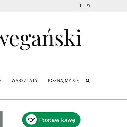
 wegański
E
WARSZTATY
POZNAJMY SIĘ