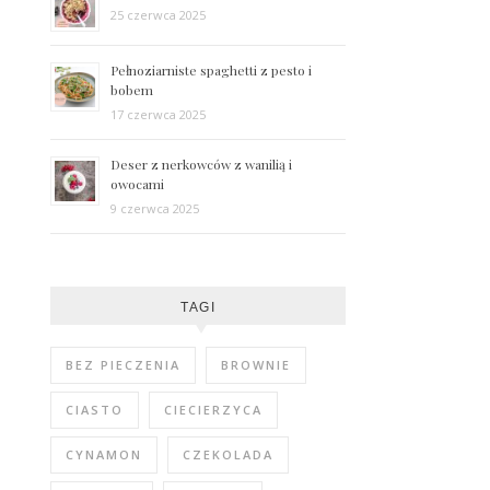
25 czerwca 2025
Pełnoziarniste spaghetti z pesto i
bobem
17 czerwca 2025
Deser z nerkowców z wanilią i
owocami
9 czerwca 2025
TAGI
BEZ PIECZENIA
BROWNIE
CIASTO
CIECIERZYCA
CYNAMON
CZEKOLADA