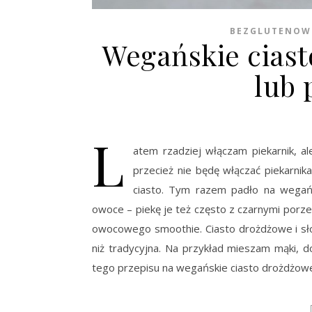
BEZGLUTENOW
Wegańskie cias
lub 
L
atem rzadziej włączam piekarnik, al
przecież nie będę włączać piekarnika
ciasto. Tym razem padło na wegańs
owoce – piekę je też często z czarnymi porz
owocowego smoothie. Ciasto drożdżowe i sło
niż tradycyjna. Na przykład mieszam mąki, d
tego przepisu na wegańskie ciasto drożdżow