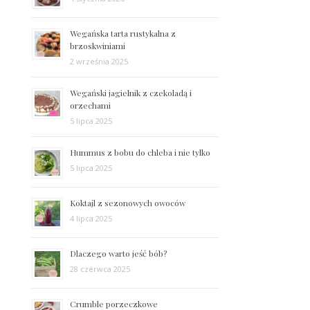
Wegańska tarta rustykalna z
brzoskwiniami
2 września 2025
Wegański jagielnik z czekoladą i
orzechami
5 lipca 2025
Hummus z bobu do chleba i nie tylko
5 lipca 2025
Koktajl z sezonowych owoców
4 lipca 2025
Dlaczego warto jeść bób?
28 czerwca 2025
Crumble porzeczkowe