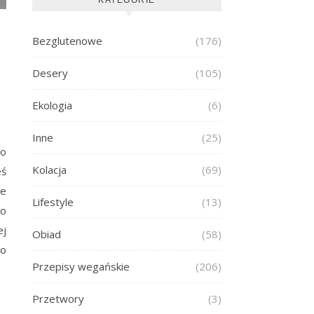
Bezglutenowe
(176)
Desery
(105)
Ekologia
(6)
Inne
(25)
to
Kolacja
(69)
eś
ne
Lifestyle
(13)
do
ej
Obiad
(58)
Do
Przepisy wegańskie
(206)
Przetwory
(3)