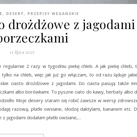
,
,
E
DESERY
PRZEPISY WEGAŃSKIE
to drożdżowe z jagodami
porzeczkami
11 lipca 2025
e regularnie 2 razy w tygodniu piekę chleb. A jak piekę chleb, 
 tylko na chleb, więc jak już go włączam, to od razu ląduje jaki
kie ciasto drożdżowe z jagodami. Do ciasta pasują także in
eczkami albo borówkami. To pyszne ciato do kawy, herbaty albo 
dzidło Moje desery staram się robić zawsze w wersji zdrowsz
odaję razową, płatki owsiane, słodzę daktylami, bananem etc. 
e z jagodami dodałam płatki owsiane,…