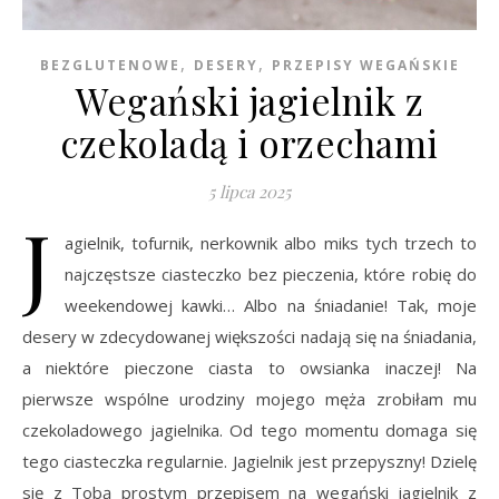
,
,
BEZGLUTENOWE
DESERY
PRZEPISY WEGAŃSKIE
Wegański jagielnik z
czekoladą i orzechami
5 lipca 2025
J
agielnik, tofurnik, nerkownik albo miks tych trzech to
najczęstsze ciasteczko bez pieczenia, które robię do
weekendowej kawki… Albo na śniadanie! Tak, moje
desery w zdecydowanej większości nadają się na śniadania,
a niektóre pieczone ciasta to owsianka inaczej! Na
pierwsze wspólne urodziny mojego męża zrobiłam mu
czekoladowego jagielnika. Od tego momentu domaga się
tego ciasteczka regularnie. Jagielnik jest przepyszny! Dzielę
się z Tobą prostym przepisem na wegański jagielnik z