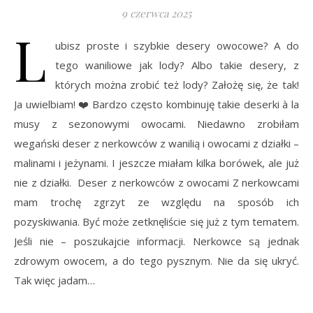
9 czerwca 2025
L
ubisz proste i szybkie desery owocowe? A do
tego waniliowe jak lody? Albo takie desery, z
których można zrobić też lody? Założę się, że tak!
Ja uwielbiam! ❤️ Bardzo często kombinuję takie deserki à la
musy z sezonowymi owocami. Niedawno zrobiłam
wegański deser z nerkowców z wanilią i owocami z działki –
malinami i jeżynami. I jeszcze miałam kilka borówek, ale już
nie z działki. Deser z nerkowców z owocami Z nerkowcami
mam trochę zgrzyt ze względu na sposób ich
pozyskiwania. Być może zetknęliście się już z tym tematem.
Jeśli nie – poszukajcie informacji. Nerkowce są jednak
zdrowym owocem, a do tego pysznym. Nie da się ukryć.
Tak więc jadam…