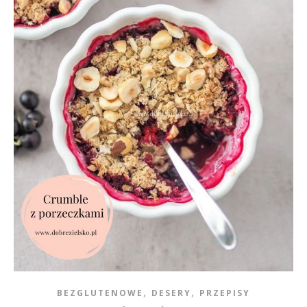
,
,
BEZGLUTENOWE
DESERY
PRZEPISY