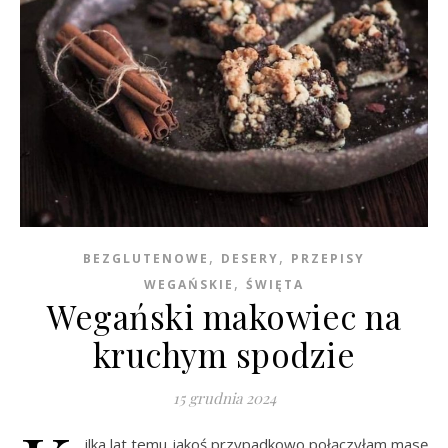
,
,
BEZGLUTENOWE
DESERY
PRZEPISY
,
WEGAŃSKIE
ŚWIĘTA
Wegański makowiec na
kruchym spodzie
15 grudnia 2024
ilka lat temu jakoś przypadkowo połączyłam masę