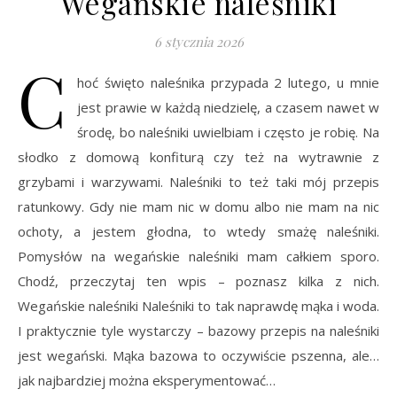
Wegańskie naleśniki
6 stycznia 2026
C
hoć święto naleśnika przypada 2 lutego, u mnie
jest prawie w każdą niedzielę, a czasem nawet w
środę, bo naleśniki uwielbiam i często je robię. Na
słodko z domową konfiturą czy też na wytrawnie z
grzybami i warzywami. Naleśniki to też taki mój przepis
ratunkowy. Gdy nie mam nic w domu albo nie mam na nic
ochoty, a jestem głodna, to wtedy smażę naleśniki.
Pomysłów na wegańskie naleśniki mam całkiem sporo.
Chodź, przeczytaj ten wpis – poznasz kilka z nich.
Wegańskie naleśniki Naleśniki to tak naprawdę mąka i woda.
I praktycznie tyle wystarczy – bazowy przepis na naleśniki
jest wegański. Mąka bazowa to oczywiście pszenna, ale…
jak najbardziej można eksperymentować…