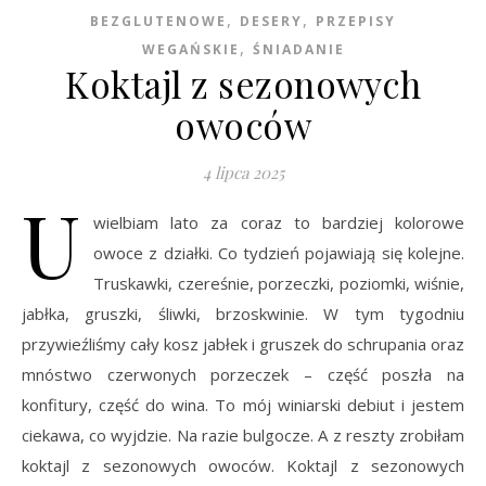
,
,
BEZGLUTENOWE
DESERY
PRZEPISY
,
WEGAŃSKIE
ŚNIADANIE
Koktajl z sezonowych
owoców
4 lipca 2025
U
wielbiam lato za coraz to bardziej kolorowe
owoce z działki. Co tydzień pojawiają się kolejne.
Truskawki, czereśnie, porzeczki, poziomki, wiśnie,
jabłka, gruszki, śliwki, brzoskwinie. W tym tygodniu
przywieźliśmy cały kosz jabłek i gruszek do schrupania oraz
mnóstwo czerwonych porzeczek – część poszła na
konfitury, część do wina. To mój winiarski debiut i jestem
ciekawa, co wyjdzie. Na razie bulgocze. A z reszty zrobiłam
koktajl z sezonowych owoców. Koktajl z sezonowych