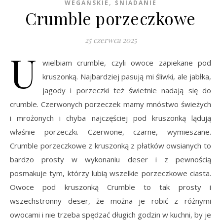
,
WEGAŃSKIE
ŚNIADANIE
Crumble porzeczkowe
25 czerwca 2025
U
wielbiam crumble, czyli owoce zapiekane pod
kruszonką. Najbardziej pasują mi śliwki, ale jabłka,
jagody i porzeczki też świetnie nadają się do
crumble. Czerwonych porzeczek mamy mnóstwo świeżych
i mrożonych i chyba najczęściej pod kruszonką lądują
właśnie porzeczki. Czerwone, czarne, wymieszane.
Crumble porzeczkowe z kruszonką z płatków owsianych to
bardzo prosty w wykonaniu deser i z pewnością
posmakuje tym, którzy lubią wszelkie porzeczkowe ciasta.
Owoce pod kruszonką Crumble to tak prosty i
wszechstronny deser, że można je robić z różnymi
owocami i nie trzeba spędzać długich godzin w kuchni, by je