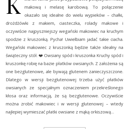
K
makową i melasę karobową. To połączenie
okazało się idealne do wielu wypieków – chałki,
drożdżówki z makiem, ciasteczka, rolady makowe i
oczywiście najpyszniejszy wegański makowiec na kruchym
spodzie z kruszonką. Pycha! Uwielbiam jadać takie ciacha.
Wegański makowiec z kruszonką będzie także idealny na
świąteczny stół. ❤️ Owsiany spód i kruszonka Kruchy spód i
kruszonkę robię na bazie płatków owsianych. Z założenia są
one bezglutenowe, ale bywają glutenem zanieczyszczone.
Dlatego w wersji bezglutenowej trzeba użyć płatków
owsianych ze specjalnym oznaczeniem przekreślonego
kłosa oraz informacją, że są bezglutenowe. Oczywiście
można zrobić makowiec i w wersji glutenowej – wtedy
najlepiej wymieszać płatki owsiane z mąką orkiszową…