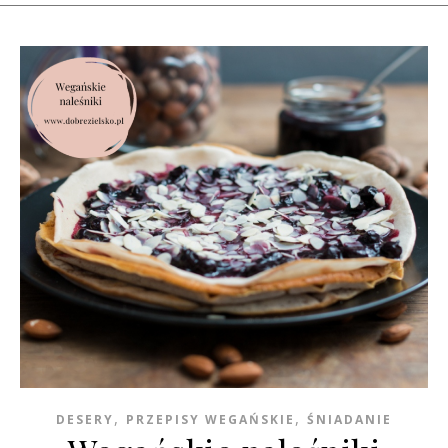
,
,
DESERY
PRZEPISY WEGAŃSKIE
ŚNIADANIE