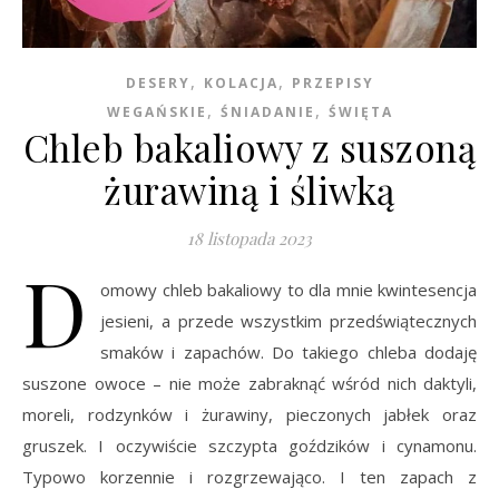
,
,
DESERY
KOLACJA
PRZEPISY
,
,
WEGAŃSKIE
ŚNIADANIE
ŚWIĘTA
Chleb bakaliowy z suszoną
żurawiną i śliwką
18 listopada 2023
D
omowy chleb bakaliowy to dla mnie kwintesencja
jesieni, a przede wszystkim przedświątecznych
smaków i zapachów. Do takiego chleba dodaję
suszone owoce – nie może zabraknąć wśród nich daktyli,
moreli, rodzynków i żurawiny, pieczonych jabłek oraz
gruszek. I oczywiście szczypta goździków i cynamonu.
Typowo korzennie i rozgrzewająco. I ten zapach z