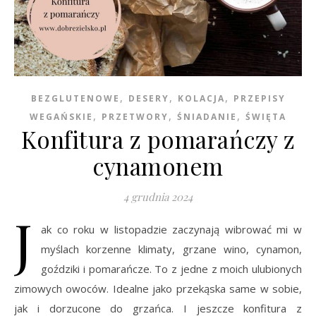
,
,
,
BEZGLUTENOWE
DESERY
KOLACJA
PRZEPISY
,
,
,
WEGAŃSKIE
PRZETWORY
ŚNIADANIE
ŚWIĘTA
Konfitura z pomarańczy z
cynamonem
4 grudnia 2024
J
ak co roku w listopadzie zaczynają wibrować mi w
myślach korzenne klimaty, grzane wino, cynamon,
goździki i pomarańcze. To z jedne z moich ulubionych
zimowych owoców. Idealne jako przekąska same w sobie,
jak i dorzucone do grzańca. I jeszcze konfitura z