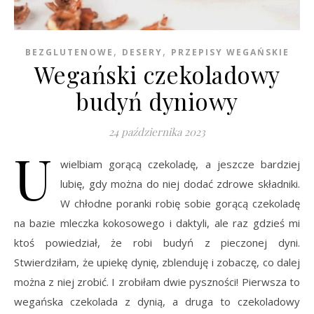
,
,
BEZGLUTENOWE
DESERY
PRZEPISY WEGAŃSKIE
Wegański czekoladowy
budyń dyniowy
24 października 2023
U
wielbiam gorącą czekoladę, a jeszcze bardziej
lubię, gdy można do niej dodać zdrowe składniki.
W chłodne poranki robię sobie gorącą czekoladę
na bazie mleczka kokosowego i daktyli, ale raz gdzieś mi
ktoś powiedział, że robi budyń z pieczonej dyni.
Stwierdziłam, że upiekę dynię, zblenduję i zobaczę, co dalej
można z niej zrobić. I zrobiłam dwie pyszności! Pierwsza to
wegańska czekolada z dynią, a druga to czekoladowy