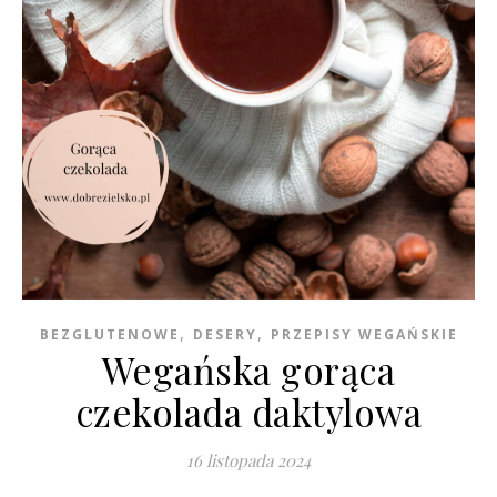
,
,
BEZGLUTENOWE
DESERY
PRZEPISY WEGAŃSKIE
Wegańska gorąca
czekolada daktylowa
16 listopada 2024