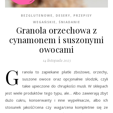
,
,
BEZGLUTENOWE
DESERY
PRZEPISY
,
WEGAŃSKIE
ŚNIADANIE
Granola orzechowa z
cynamonem i suszonymi
owocami
14 listopada 2023
G
ranola to zapiekane płatki zbożowe, orzechy,
suszone owoce oraz opcjonalnie słodzik, czyli
takie upieczone do chrupkości musli. W sklepach
jest wiele produktów tego typu, ale… Albo zawierają zbyt
dużo cukru, konserwanty i inne wypełniacze, albo ich
stosunek jakość/cena czy waga/cena kompletnie się ze