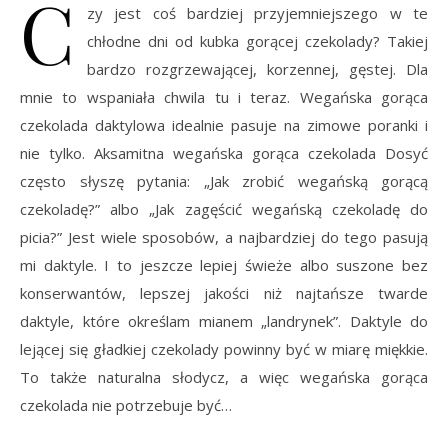
C
zy jest coś bardziej przyjemniejszego w te
chłodne dni od kubka gorącej czekolady? Takiej
bardzo rozgrzewającej, korzennej, gęstej. Dla
mnie to wspaniała chwila tu i teraz. Wegańska gorąca
czekolada daktylowa idealnie pasuje na zimowe poranki i
nie tylko. Aksamitna wegańska gorąca czekolada Dosyć
często słyszę pytania: „Jak zrobić wegańską gorącą
czekoladę?” albo „Jak zagęścić wegańską czekoladę do
picia?” Jest wiele sposobów, a najbardziej do tego pasują
mi daktyle. I to jeszcze lepiej świeże albo suszone bez
konserwantów, lepszej jakości niż najtańsze twarde
daktyle, które określam mianem „landrynek”. Daktyle do
lejącej się gładkiej czekolady powinny być w miarę miękkie.
To także naturalna słodycz, a więc wegańska gorąca
czekolada nie potrzebuje być…