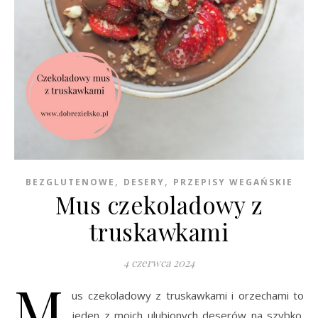
,
,
BEZGLUTENOWE
DESERY
PRZEPISY WEGAŃSKIE
Mus czekoladowy z
truskawkami
4 czerwca 2024
M
us czekoladowy z truskawkami i orzechami to
jeden z moich ulubionych deserów na szybko.