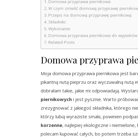
Domowa przyprawa piernikowa
W czym zmielić domową przyprawę pierniko
Przepis na domową przyprawę piernikową
Składniki:
Wykonanie:
Domowa przyprawa piernikowa do wypieków i
Related Posts
Domowa przyprawa pi
Moja domowa przyprawa piernikowa jest bardz
pikantną nutą pieprzu oraz wyczuwalną nutą im
dobrałam takie, jakie mi odpowiadają. Wystarc
piernikowych
i jest pysznie. Warto próbowa
zrezygnować z jakiegoś składnika, którego ni
którzy lubią wyraziste smaki, powinien podp
korzenne
, najlepiej ekologiczne i niemielon
polecam kupować całych, bo potem trzeba szor