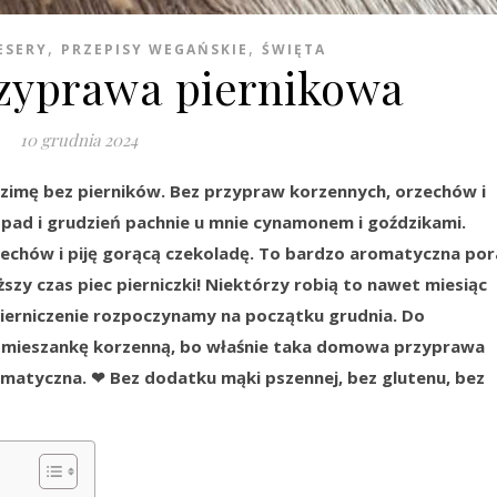
,
,
ESERY
PRZEPISY WEGAŃSKIE
ŚWIĘTA
yprawa piernikowa
10 grudnia 2024
i zimę bez pierników. Bez przypraw korzennych, orzechów i
pad i grudzień pachnie u mnie cynamonem i goździkami.
zechów i piję gorącą czekoladę. To bardzo aromatyczna por
yższy czas piec pierniczki! Niektórzy robią to nawet miesiąc
 pierniczenie rozpoczynamy na początku grudnia. Do
 mieszankę korzenną, bo właśnie taka domowa przyprawa
romatyczna. ❤ Bez dodatku mąki pszennej, bez glutenu, bez