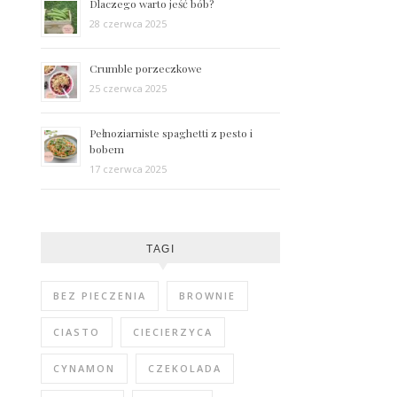
Dlaczego warto jeść bób?
28 czerwca 2025
Crumble porzeczkowe
25 czerwca 2025
Pełnoziarniste spaghetti z pesto i
bobem
17 czerwca 2025
TAGI
BEZ PIECZENIA
BROWNIE
CIASTO
CIECIERZYCA
CYNAMON
CZEKOLADA