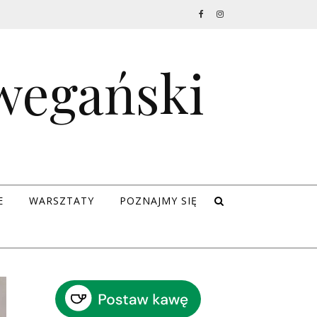
 wegański
E
WARSZTATY
POZNAJMY SIĘ