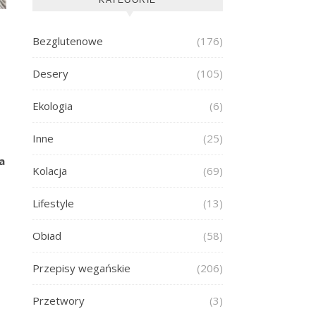
Bezglutenowe
(176)
Desery
(105)
Ekologia
(6)
Inne
(25)
a
Kolacja
(69)
Lifestyle
(13)
Obiad
(58)
Przepisy wegańskie
(206)
Przetwory
(3)