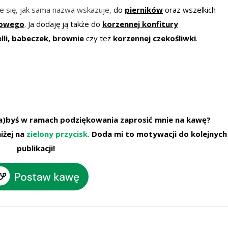
e się, jak sama nazwa wskazuje,
do
pierników
oraz wszelkich
iowego
. Ja dodaję ją także do
korzennej konfitury
lli
,
babeczek,
brownie
czy też
korzennej czekośliw
ki
.
ł(a)byś w ramach podziękowania zaprosić mnie na kawę?
iżej na
zielony przycisk.
Doda mi to motywacji do kolejnych
publikacji!