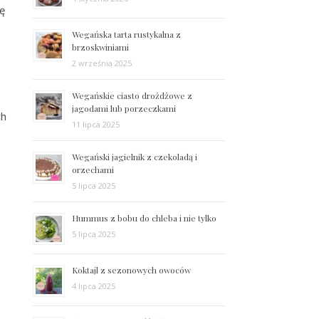
kę
Wegańska tarta rustykalna z
brzoskwiniami
2 września 2025
Wegańskie ciasto drożdżowe z
jagodami lub porzeczkami
ch
11 lipca 2025
Wegański jagielnik z czekoladą i
orzechami
5 lipca 2025
Hummus z bobu do chleba i nie tylko
5 lipca 2025
Koktajl z sezonowych owoców
4 lipca 2025