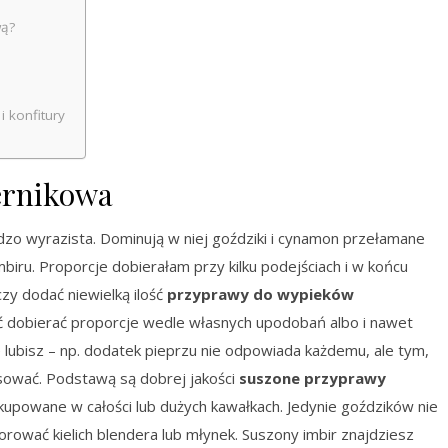
wą?
 konfitury
ernikowa
o wyrazista. Dominują w niej goździki i cynamon przełamane
biru. Proporcje dobierałam przy kilku podejściach i w końcu
zy dodać niewielką ilość
przyprawy do wypieków
ć dobierać proporcje wedle własnych upodobań albo i nawet
e lubisz – np. dodatek pieprzu nie odpowiada każdemu, ale tym,
asować. Podstawą są dobrej jakości
suszone przyprawy
e, kupowane w całości lub dużych kawałkach. Jedynie goździków nie
ować kielich blendera lub młynek. Suszony imbir znajdziesz