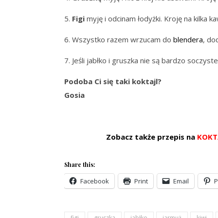
5.
Figi
myję i odcinam łodyżki. Kroję na kilka k
6. Wszystko razem wrzucam do
blendera
, do
7. Jeśli jabłko i gruszka nie są bardzo soczys
Podoba Ci się taki koktajl?
Gosia
Zobacz także przepis na
KOKT
Share this:
Facebook
Print
Email
P
figi
gruszka
jabłko
jarmuż
kiwi