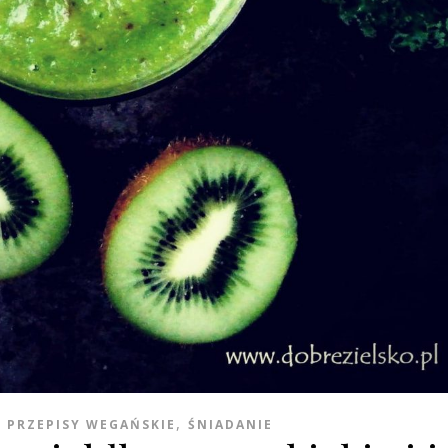
,
,
PRZEPISY WEGAŃSKIE
ŚNIADANIE