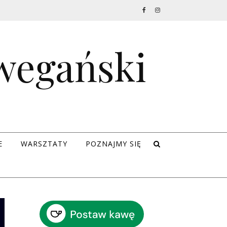
 wegański
E
WARSZTATY
POZNAJMY SIĘ