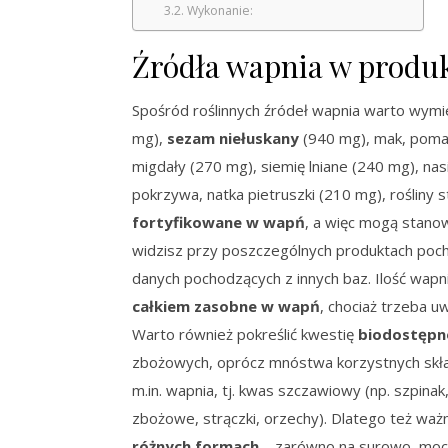
Wykonanie:
Źródła wapnia w produ
Spośród roślinnych źródeł wapnia warto wymi
mg),
sezam niełuskany
(940 mg), mak, poma
migdały (270 mg), siemię lniane (240 mg), nas
pokrzywa, natka pietruszki (210 mg), rośliny 
fortyfikowane w wapń
, a więc mogą stano
widzisz przy poszczególnych produktach pochod
danych pochodzących z innych baz. Ilość wapn
całkiem zasobne w wapń
, chociaż trzeba uw
Warto również pokreślić kwestię
biodostępn
zbożowych, oprócz mnóstwa korzystnych składn
m.in. wapnia, tj. kwas szczawiowy (np. szpinak
zbożowe, strączki, orzechy). Dlatego też wa
różnych formach
– zarówno na surowo, moczo