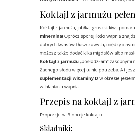
Koktajl z jarmużu pełe
Koktajl z jarmużu, jabłka, gruszki, kiwi, pomar
mineralna
! Oprócz sporej ilości wapnia znajd
dobrych kwasów tłuszczowych, między innymi d
możesz także dodać kilka migdałów albo masło
Koktajl z jarmużu
„posłodziłam” zasobnymi r
Żadnego słodu więcej tu nie potrzeba. A i je
suplementacji witaminy D
w okresie jesien
wchłanianiu wapnia.
Przepis na koktajl z ja
Proporcje na 3 porcje koktajlu.
Składniki: