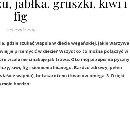
u, jabłka, gruszki, kiwi i
fig
6 stycznia 2019
a, gdzie szukać wapnia w diecie wegańskiej, jakie warzywa 
twiej je przemycić w diecie? Wszystko to można połączyć w
re wcale nie smakuje jak trawa. Oto mój przepis na pyszny
ńczy, kiwi, fig i siemienia lnianego. Bardzo zdrowy, pełen
właśnie wapnia), betakarotenu i kwasów omega-3. Dzięki
a mnie bardzo!