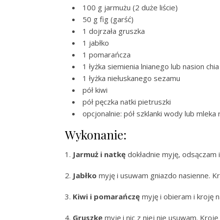
100 g jarmużu (2 duże liście)
50 g fig (garść)
1 dojrzała gruszka
1 jabłko
1 pomarańcza
1 łyżka siemienia lnianego lub nasion chia
1 łyżka niełuskanego sezamu
pół kiwi
pół pęczka natki pietruszki
opcjonalnie: pół szklanki wody lub mleka 
Wykonanie:
1.
Jarmuż
i natkę
dokładnie myję, odsączam i
2.
Jabłko
myję i usuwam gniazdo nasienne. Kro
3.
Kiwi i pomarańczę
myję i obieram i kroję n
4.
Gruszkę
myję i nic z niej nie usuwam. Kroję