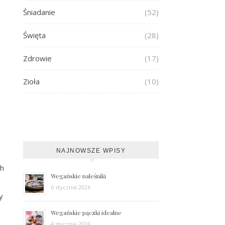
Śniadanie
(52)
Święta
(28)
Zdrowie
(17)
Zioła
(10)
NAJNOWSZE WPISY
ch
Wegańskie naleśniki
6 stycznia 2026
y
Wegańskie pączki idealne
4 stycznia 2026