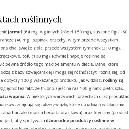
ktach roślinnych
enić
jarmuż
(64 mg, wg innych źródeł 150 mg), suszone figi (160
rańcze (40 mg), szpinak, orzechy, w tym przede wszystkim
iona chia, świeże zioła, przede wszystkim tymianek (310 mg),
strączkowe, tofu (100 mg). Również napoje roślinne są
wić pewne źródło tego makroelementu w diecie. Dane, które
zą z bazy szwajcarskiej i mogą się różnić (czyt. różnią się) od
ia dotyczy 100 g wskazanego produktu. Jak widzisz,
rośliny są
zględnić też fakt, że trudno zjeść na raz 100 g natki pietruszki…
ości wapnia
. W niektórych warzywach, orzechach oraz produkta
ików, znajdują się także związki, które utrudniają wchłanianie
, rabarbar, ale i mocna herbata oraz kawa) oraz fityniany (produkt
żne jest, aby spożywać
różnorodne produkty roślinne w
ne, poddane obróbce cieplnej, jak i w formie rozdrobnionej.