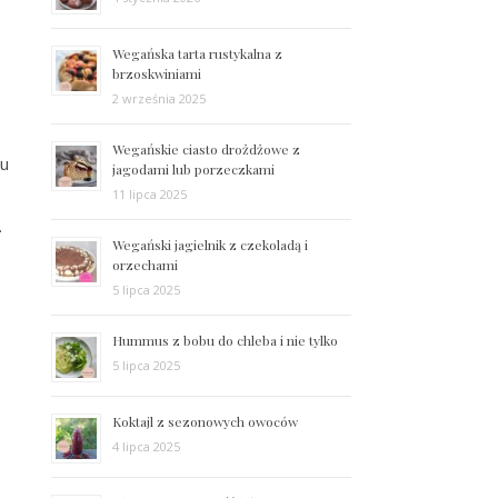
Wegańska tarta rustykalna z
brzoskwiniami
2 września 2025
Wegańskie ciasto drożdżowe z
lu
jagodami lub porzeczkami
11 lipca 2025
.
Wegański jagielnik z czekoladą i
orzechami
5 lipca 2025
Hummus z bobu do chleba i nie tylko
5 lipca 2025
Koktajl z sezonowych owoców
4 lipca 2025