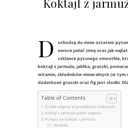
Koktajl z jarmuż
D
ochodzą do mnie ostatnio pytani
owoce jadać zimą oraz jak najła
szklance pysznego smoothie, któ
koktajl z jarmużu, jabłka, gruszki, pomara
witamin, składników mineralnych (w tym 
dodatkowi gruszki oraz fig jest słodki. Dl
Table of Contents
Źródła wapnia w produktach roślinnych
Koktajl z jarmużu pełen wapnia
Przepis na koktajl z jarmużu
Składniki: