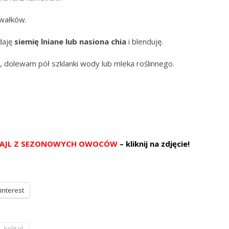
awałków.
daję
siemię lniane lub nasiona chia
i blenduję.
te, dolewam pół szklanki wody lub mleka roślinnego.
AJL Z SEZONOWYCH OWOCÓW
– kliknij na zdjęcie!
interest
koktajl