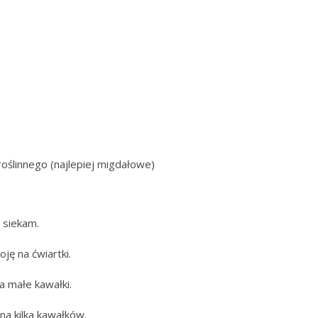
roślinnego (najlepiej migdałowe)
 siekam.
ję na ćwiartki.
a małe kawałki.
 na kilka kawałków.