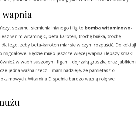
n wapnia
ańczy, sezamu, siemienia lnianego i fig to
bomba witaminowo-
ziesz w nim witaminę C, beta-karoten, trochę białka, trochę
latego, żeby beta-karoten miał się w czym rozpuścić. Do koktaj
 migdałowe. Będzie miało jeszcze więcej wapnia i lepszy smak!
ównież w wapń suszonymi figami, dojrzałą gruszką oraz jabłkiem
szcze jedna ważna rzecz – mam nadzieję, że pamiętasz o
no-zimowych. Witamina D spełnia bardzo ważną rolę we
rmużu