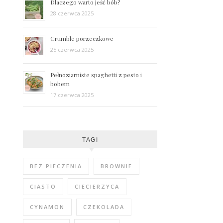
Dlaczego warto jeść bób?
28 czerwca 2025
Crumble porzeczkowe
25 czerwca 2025
Pełnoziarniste spaghetti z pesto i
bobem
17 czerwca 2025
TAGI
BEZ PIECZENIA
BROWNIE
CIASTO
CIECIERZYCA
CYNAMON
CZEKOLADA