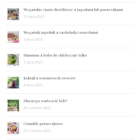
Wegańskie ciasto drożdżowe z jagodami lub porzeczkami
11 lipca 2025
Wegański jagielnik z czekoladą i orzechami
5 lipca 2025
Hummus z bobu do chleba i nie tylko
5 lipca 2025
Koktajl z sezonowych owoców
4 lipca 2025
Dlaczego warto jeść bób?
28 czerwca 2025
Crumble porzeczkowe
25 czerwca 2025