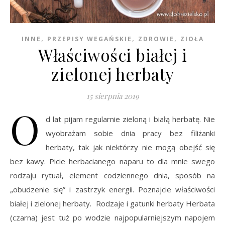
,
,
,
INNE
PRZEPISY WEGAŃSKIE
ZDROWIE
ZIOŁA
Właściwości białej i
zielonej herbaty
15 sierpnia 2019
O
d lat pijam regularnie zieloną i białą herbatę. Nie
wyobrażam sobie dnia pracy bez filiżanki
herbaty, tak jak niektórzy nie mogą obejść się
bez kawy. Picie herbacianego naparu to dla mnie swego
rodzaju rytuał, element codziennego dnia, sposób na
„obudzenie się” i zastrzyk energii. Poznajcie właściwości
białej i zielonej herbaty. Rodzaje i gatunki herbaty Herbata
(czarna) jest tuż po wodzie najpopularniejszym napojem