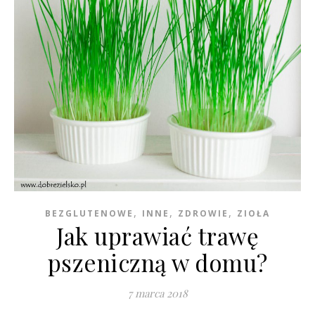
,
,
,
BEZGLUTENOWE
INNE
ZDROWIE
ZIOŁA
Jak uprawiać trawę
pszeniczną w domu?
7 marca 2018