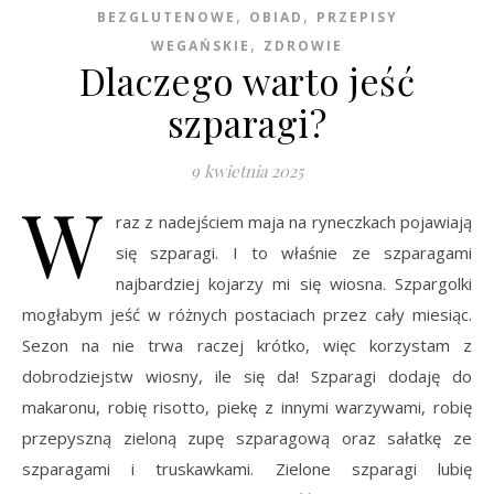
,
,
BEZGLUTENOWE
OBIAD
PRZEPISY
,
WEGAŃSKIE
ZDROWIE
Dlaczego warto jeść
szparagi?
9 kwietnia 2025
W
raz z nadejściem maja na ryneczkach pojawiają
się szparagi. I to właśnie ze szparagami
najbardziej kojarzy mi się wiosna. Szpargolki
mogłabym jeść w różnych postaciach przez cały miesiąc.
Sezon na nie trwa raczej krótko, więc korzystam z
dobrodziejstw wiosny, ile się da! Szparagi dodaję do
makaronu, robię risotto, piekę z innymi warzywami, robię
przepyszną zieloną zupę szparagową oraz sałatkę ze
szparagami i truskawkami. Zielone szparagi lubię