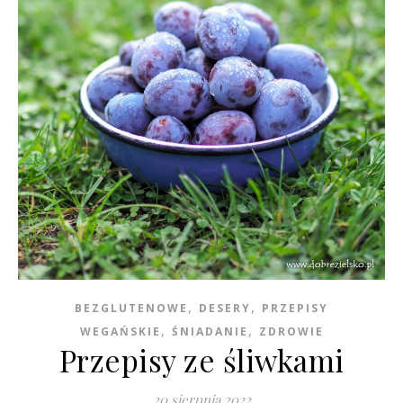
,
,
BEZGLUTENOWE
DESERY
PRZEPISY
,
,
WEGAŃSKIE
ŚNIADANIE
ZDROWIE
Przepisy ze śliwkami
20 sierpnia 2022