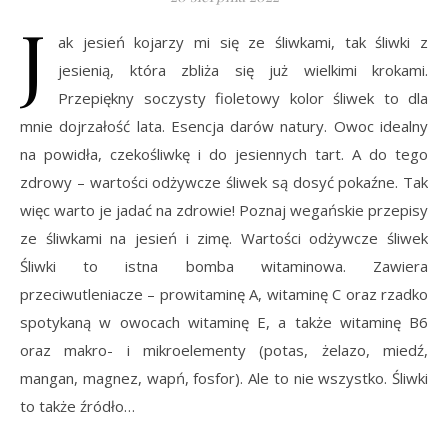
J
ak jesień kojarzy mi się ze śliwkami, tak śliwki z
jesienią, która zbliża się już wielkimi krokami.
Przepiękny soczysty fioletowy kolor śliwek to dla
mnie dojrzałość lata. Esencja darów natury. Owoc idealny
na powidła, czekośliwkę i do jesiennych tart. A do tego
zdrowy – wartości odżywcze śliwek są dosyć pokaźne. Tak
więc warto je jadać na zdrowie! Poznaj wegańskie przepisy
ze śliwkami na jesień i zimę. Wartości odżywcze śliwek
Śliwki to istna bomba witaminowa. Zawiera
przeciwutleniacze – prowitaminę A, witaminę C oraz rzadko
spotykaną w owocach witaminę E, a także witaminę B6
oraz makro- i mikroelementy (potas, żelazo, miedź,
mangan, magnez, wapń, fosfor). Ale to nie wszystko. Śliwki
to także źródło…