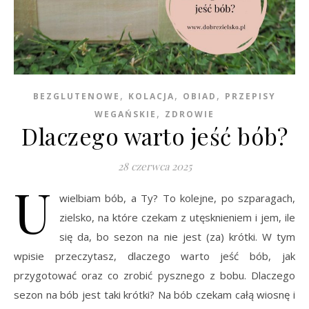
,
,
,
BEZGLUTENOWE
KOLACJA
OBIAD
PRZEPISY
,
WEGAŃSKIE
ZDROWIE
Dlaczego warto jeść bób?
28 czerwca 2025
U
wielbiam bób, a Ty? To kolejne, po szparagach,
zielsko, na które czekam z utęsknieniem i jem, ile
się da, bo sezon na nie jest (za) krótki. W tym
wpisie przeczytasz, dlaczego warto jeść bób, jak
przygotować oraz co zrobić pysznego z bobu. Dlaczego
sezon na bób jest taki krótki? Na bób czekam całą wiosnę i