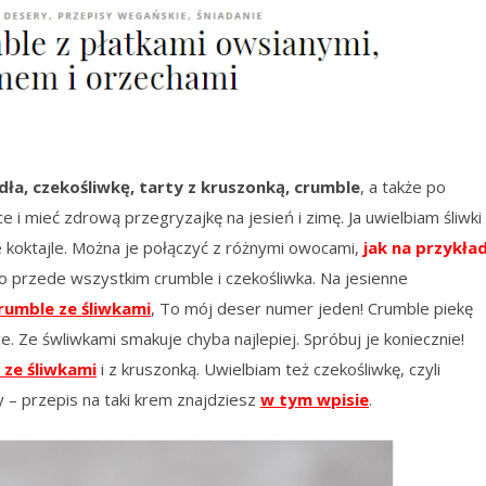
dła, czekośliwkę, tarty z kruszonką, crumble
, a także po
 i mieć zdrową przegryzajkę na jesień i zimę. Ja uwielbiam śliwki
e koktajle. Można je połączyć z różnymi owocami,
jak na przykła
o przede wszystkim crumble i czekośliwka. Na jesienne
rumble ze śliwkami
, To mój deser numer jeden! Crumble piekę
e. Ze śwliwkami smakuje chyba najlepiej. Spróbuj je koniecznie!
 ze śliwkami
i z kruszonką. Uwielbiam też czekośliwkę, czyli
 – przepis na taki krem znajdziesz
w tym wpisie
.