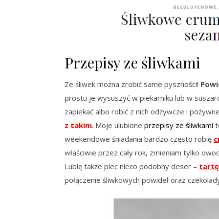
Przepisy ze śliwkami
Ze śliwek można zrobić same pyszności!
Powi
prostu je wysuszyć w piekarniku lub w suszarce
zapiekać albo robić z nich odżywcze i pożywn
z takim
. Moje ulubione
przepisy ze śliwkami
t
weekendowe śniadania bardzo często robię
c
właściwie przez cały rok, zmieniam tylko owoc
Lubię także piec nieco podobny deser –
tartę
połączenie śliwkowych powideł oraz czekolady