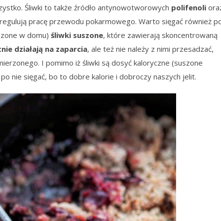
szystko. Śliwki to także źródło antynowotworowych
polifenoli
ora
regulują pracę przewodu pokarmowego. Warto sięgać również p
uszone w domu)
śliwki suszone
, które zawierają skoncentrowaną
nie działają na zaparcia
, ale też nie należy z nimi przesadzać,
erzonego. I pomimo iż śliwki są dosyć kaloryczne (suszone
po nie sięgać, bo to dobre kalorie i dobroczy naszych jelit.