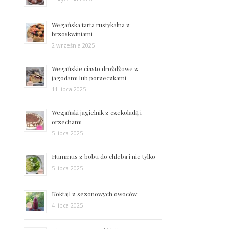
Wegańska tarta rustykalna z
brzoskwiniami
2 września 2025
Wegańskie ciasto drożdżowe z
jagodami lub porzeczkami
11 lipca 2025
Wegański jagielnik z czekoladą i
orzechami
5 lipca 2025
Hummus z bobu do chleba i nie tylko
5 lipca 2025
Koktajl z sezonowych owoców
4 lipca 2025