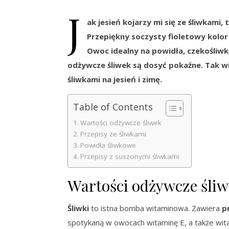
J
ak jesień kojarzy mi się ze śliwkami, t
Przepiękny soczysty fioletowy kolor 
Owoc idealny na powidła, czekośliwkę
odżywcze śliwek są dosyć pokaźne. Tak wi
śliwkami na jesień i zimę.
Table of Contents
Wartości odżywcze śliwek
Przepisy ze śliwkami
Powidła śliwkowe
Przepisy z suszonymi śliwkami
Wartości odżywcze śli
Śliwki
to istna bomba witaminowa. Zawiera
p
spotykaną w owocach witaminę E, a także wita