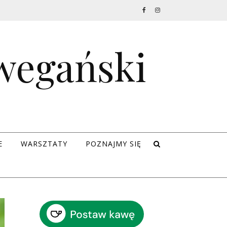
 wegański
E
WARSZTATY
POZNAJMY SIĘ