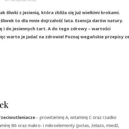
ak śliwki z jesienią, która zbliża się już wielkimi krokami.
śliwek to dla mnie dojrzałość lata. Esencja darów natury.
 i do jesiennych tart. A do tego zdrowy – wartości
ęc warto je jadać na zdrowie! Poznaj wegańskie przepisy z
wek
rzeciwutleniacze
– prowitaminę A, witaminę C oraz rzadko
minę B6 oraz makro- i mikroelementy (potas, żelazo, miedź,