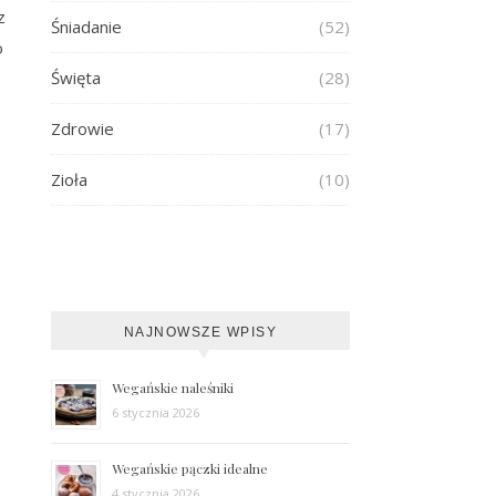
z
Śniadanie
(52)
o
Święta
(28)
Zdrowie
(17)
Zioła
(10)
NAJNOWSZE WPISY
Wegańskie naleśniki
6 stycznia 2026
Wegańskie pączki idealne
4 stycznia 2026