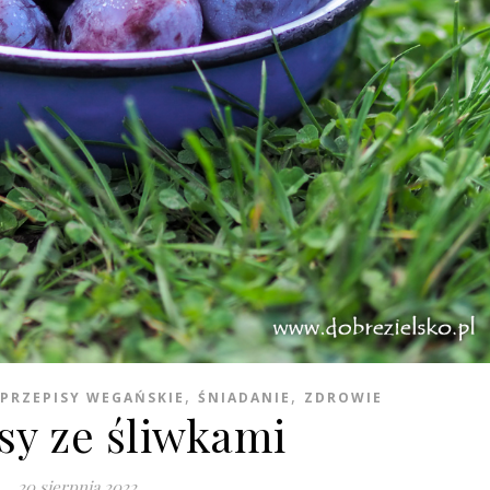
,
,
PRZEPISY WEGAŃSKIE
ŚNIADANIE
ZDROWIE
sy ze śliwkami
20 sierpnia 2022