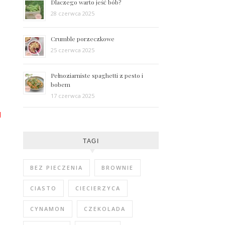
Dlaczego warto jeść bób?
28 czerwca 2025
Crumble porzeczkowe
25 czerwca 2025
Pełnoziarniste spaghetti z pesto i
bobem
17 czerwca 2025
d
TAGI
BEZ PIECZENIA
BROWNIE
CIASTO
CIECIERZYCA
CYNAMON
CZEKOLADA