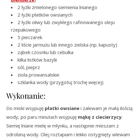
2 łyżki zmielonego siemienia lnianego
2 łyżki płatków owsianych
2 łyżki oliwy lub zwykłego rafinowanego oleju
rzepakowego
5 pieczarek
2 liście jarmużu lub innego zielska (np. kapusty)
ząbek czosnku lub cebulka
kilka listków bazylii
sól, pieprz
zioła prowansalskie
szklanka wody (przygotuj trochę więcej)
Wykonanie:
Do miski wsypuję
płatki owsiane
i zalewam je małą ilością
wody, po paru minutach wsypuję
mąkę z ciecierzycy
.
Siemię lniane mielę w młynku, a następnie mieszam z
odrobiną wody. Olej roztapiam i lekko ostygnięty wlewam