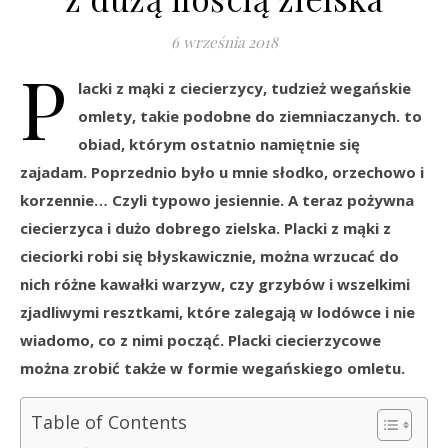
6 września 2018
P
lacki z mąki z ciecierzycy, tudzież wegańskie
omlety, takie podobne do ziemniaczanych. to
obiad, którym ostatnio namiętnie się
zajadam. Poprzednio było u mnie słodko, orzechowo i
korzennie… Czyli typowo jesiennie. A teraz pożywna
ciecierzyca i dużo dobrego zielska. Placki z mąki z
cieciorki robi się błyskawicznie, można wrzucać do
nich różne kawałki warzyw, czy grzybów i wszelkimi
zjadliwymi resztkami, które zalegają w lodówce i nie
wiadomo, co z nimi począć. Placki ciecierzycowe
można zrobić także w formie wegańskiego omletu.
Table of Contents