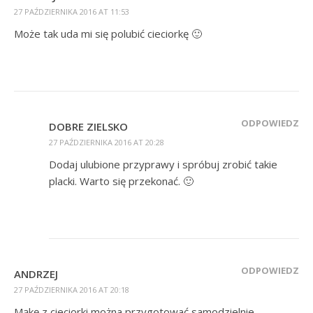
27 PAŹDZIERNIKA 2016 AT 11:53
Może tak uda mi się polubić cieciorkę 🙂
ODPOWIEDZ
DOBRE ZIELSKO
27 PAŹDZIERNIKA 2016 AT 20:28
Dodaj ulubione przyprawy i spróbuj zrobić takie
placki. Warto się przekonać. 🙂
ODPOWIEDZ
ANDRZEJ
27 PAŹDZIERNIKA 2016 AT 20:18
Mąkę z cieciorki można przygotować samodzielnie.