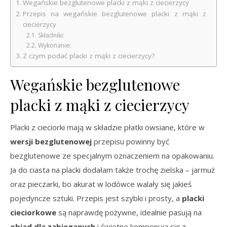
Wegańskie bezglutenowe placki z mąki z ciecierzycy
Przepis na wegańskie bezglutenowe placki z mąki z
ciecierzycy
Składniki:
Wykonanie:
Z czym podać placki z mąki z ciecierzycy?
Wegańskie bezglutenowe
placki z mąki z ciecierzycy
Placki z cieciorki mają w składzie płatki owsiane, które w
wersji bezglutenowej
przepisu powinny być
bezglutenowe ze specjalnym oznaczeniem na opakowaniu.
Ja do ciasta na placki dodałam także trochę zielska – jarmuż
oraz pieczarki, bo akurat w lodówce walały się jakieś
pojedyncze sztuki. Przepis jest szybki i prosty, a
placki
cieciorkowe
są naprawdę pożywne, idealnie pasują na
obiad dla zabieganych
i świetne komponują się z