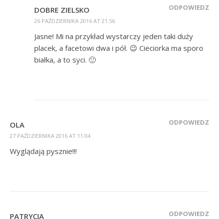
ODPOWIEDZ
DOBRE ZIELSKO
26 PAŹDZIERNIKA 2016 AT 21:56
Jasne! Mi na przykład wystarczy jeden taki duży
placek, a facetowi dwa i pół. 😉 Cieciorka ma sporo
białka, a to syci. 🙂
ODPOWIEDZ
OLA
27 PAŹDZIERNIKA 2016 AT 11:04
Wyglądają pysznie!!!
ODPOWIEDZ
PATRYCJA