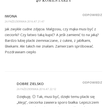
40 KOMENTARZY
ODPOWIEDZ
IWONA
26 PAŹDZIERNIKA 2016 AT 21:47
Jak zwykle cudne zdjęcia. Małgosiu, czy mąka musi być z
cieciorki? Czy łatwo taką kupić? A jeśli zamienić to na jaką?
Bardzo lubię placki ziemniaczane, z cukinii, z jabłkami,
śliwkami. Ale takich nie znałam. Zamierzam spróbować.
Pozdrawiam ciepło
ODPOWIEDZ
DOBRE ZIELSKO
26 PAŹDZIERNIKA 2016 AT 22:12
Dziękuję. 🙂 Tak, musi być, dzięki temu placki się
„kleją”, cieciorka zawiera sporo białka. Lepiszczem