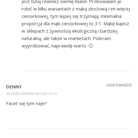
jest tutaj również siemię lniane. Próbowałam je
robić w kilku wariantach z mąką zbożową i im więcej
cieciorkowej, tym lepiej się trzymają, minimalna
proporcja dla mąki cieciorkowej to 3:1. Mąkę kupisz
w sklepach z żywnością ekologiczną i bardziej
naturalną, ale także w marketach. Polecam
wypróbować, naprawdę warto. 🙂
ODPOWIEDZ
DENNY
26 PAŹDZIERNIKA 2016 AT 21:51
Facet się tym naje?