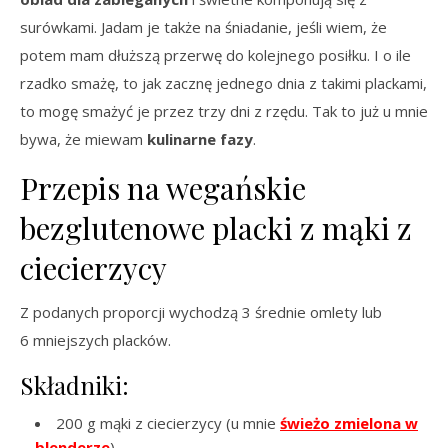
surówkami. Jadam je także na śniadanie, jeśli wiem, że
potem mam dłuższą przerwę do kolejnego posiłku. I o ile
rzadko smażę, to jak zacznę jednego dnia z takimi plackami,
to mogę smażyć je przez trzy dni z rzędu. Tak to już u mnie
bywa, że miewam
kulinarne fazy
.
Przepis na wegańskie
bezglutenowe placki z mąki z
ciecierzycy
Z podanych proporcji wychodzą 3 średnie omlety lub
6 mniejszych placków.
Składniki:
200 g mąki z ciecierzycy (u mnie
świeżo zmielona w
blenderze
)