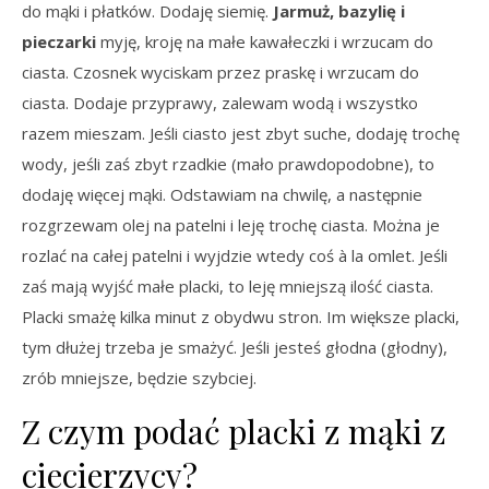
do mąki i płatków. Dodaję siemię.
Jarmuż, bazylię i
pieczarki
myję, kroję na małe kawałeczki i wrzucam do
ciasta. Czosnek wyciskam przez praskę i wrzucam do
ciasta. Dodaje przyprawy, zalewam wodą i wszystko
razem mieszam. Jeśli ciasto jest zbyt suche, dodaję trochę
wody, jeśli zaś zbyt rzadkie (mało prawdopodobne), to
dodaję więcej mąki. Odstawiam na chwilę, a następnie
rozgrzewam olej na patelni i leję trochę ciasta. Można je
rozlać na całej patelni i wyjdzie wtedy coś à la omlet. Jeśli
zaś mają wyjść małe placki, to leję mniejszą ilość ciasta.
Placki smażę kilka minut z obydwu stron. Im większe placki,
tym dłużej trzeba je smażyć. Jeśli jesteś głodna (głodny),
zrób mniejsze, będzie szybciej.
Z czym podać placki z mąki z
ciecierzycy?