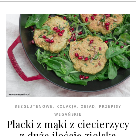
,
,
,
BEZGLUTENOWE
KOLACJA
OBIAD
PRZEPISY
WEGAŃSKIE
Placki z mąki z ciecierzycy
z dużą ilością zielska