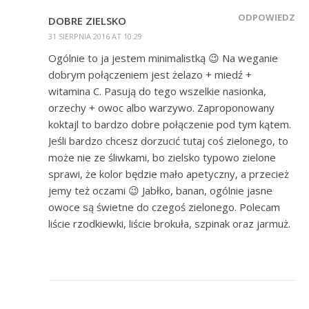
ODPOWIEDZ
DOBRE ZIELSKO
31 SIERPNIA 2016 AT 10:29
Ogólnie to ja jestem minimalistką 😉 Na weganie
dobrym połączeniem jest żelazo + miedź +
witamina C. Pasują do tego wszelkie nasionka,
orzechy + owoc albo warzywo. Zaproponowany
koktajl to bardzo dobre połączenie pod tym kątem.
Jeśli bardzo chcesz dorzucić tutaj coś zielonego, to
może nie ze śliwkami, bo zielsko typowo zielone
sprawi, że kolor będzie mało apetyczny, a przecież
jemy też oczami 😉 Jabłko, banan, ogólnie jasne
owoce są świetne do czegoś zielonego. Polecam
liście rzodkiewki, liście brokuła, szpinak oraz jarmuż.