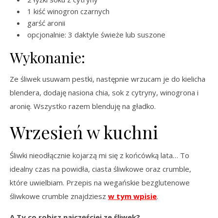
1 kiść winogron czarnych
garść aronii
opcjonalnie: 3 daktyle świeże lub suszone
Wykonanie:
Ze śliwek usuwam pestki, następnie wrzucam je do kielicha
blendera, dodaję nasiona chia, sok z cytryny, winogrona i
aronię. Wszystko razem blenduję na gładko.
Wrzesień w kuchni
Śliwki nieodłącznie kojarzą mi się z końcówką lata… To
idealny czas na powidła, ciasta śliwkowe oraz crumble,
które uwielbiam. Przepis na wegańskie bezglutenowe
śliwkowe crumble znajdziesz
w tym wpisie
.
A Ty co robisz najczęściej ze śliwek?