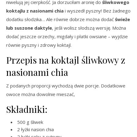
niwelują jej cierpkość. Ja dorzuciłam aronię do
śliwkowego
koktajlu z nasionami chia
i wyszedł pyszny! Bez żadnego
dodatku słodzika… Ale równie dobrze można dodać
świeże
lub suszone daktyle
, jeśli wolisz słodszą wersję. Można
dodać jeszcze orzechy, migdały i płatki owsiane – wyjdzie
równie pyszny i zdrowy koktajl.
Przepis na koktajl śliwkowy z
nasionami chia
Z podanych proporcji wychodzą dwie porcje. Dodatkowe
owoce można dowolnie mieszać,
Składniki:
500 g śliwek
2 łyżki nasion chia
2 łyżki soku z cytryny