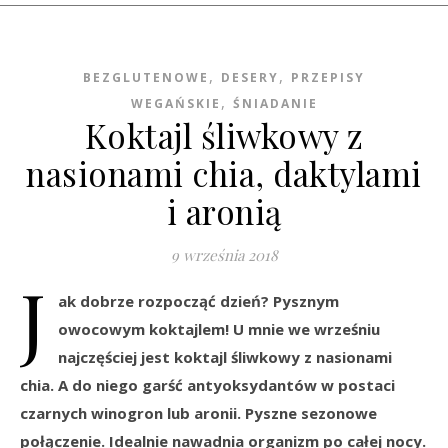
,
,
BEZGLUTENOWE
DESERY
PRZEPISY
,
WEGAŃSKIE
ŚNIADANIE
Koktajl śliwkowy z
nasionami chia, daktylami
i aronią
9 września 2018
J
ak dobrze rozpocząć dzień? Pysznym
owocowym koktajlem! U mnie we wrześniu
najczęściej jest koktajl śliwkowy z nasionami
chia. A do niego garść antyoksydantów w postaci
czarnych winogron lub aronii. Pyszne sezonowe
połączenie. Idealnie nawadnia organizm po całej nocy.