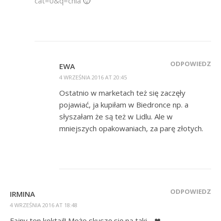
cat=0&q=chia
🙂
ODPOWIEDZ
EWA
4 WRZEŚNIA 2016 AT 20:45
Ostatnio w marketach też się zaczęły
pojawiać, ja kupiłam w Biedronce np. a
słyszałam że są też w Lidlu. Ale w
mniejszych opakowaniach, za parę złotych.
ODPOWIEDZ
IRMINA
4 WRZEŚNIA 2016 AT 18:48
Fajny ten koktajl! Może skuszę się na taki… ❤