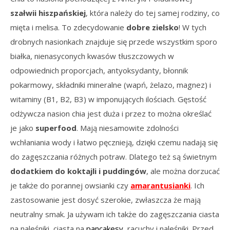
szałwii hiszpańskiej
, która należy do tej samej rodziny, co
mięta i melisa. To zdecydowanie
dobre zielsko
! W tych
drobnych nasionkach znajduje się przede wszystkim sporo
białka, nienasyconych kwasów tłuszczowych w
odpowiednich proporcjach, antyoksydanty, błonnik
pokarmowy, składniki mineralne
(wapń, żelazo, magnez) i
witaminy (B1, B2, B3) w imponujących ilościach. Gęstość
odżywcza nasion
chia
jest duża i przez to można określać
je jako
superfood
. Mają niesamowite zdolności
wchłaniania wody i łatwo pęcznieją, dzięki czemu nadają się
do zagęszczania różnych potraw. Dlatego też są świetnym
dodatkiem do koktajli i puddingów
, ale można dorzucać
je także do porannej owsianki czy
amarantusianki
. Ich
zastosowanie jest dosyć szerokie, zwłaszcza że mają
neutralny smak. Ja używam ich także do zagęszczania ciasta
na naleśniki, ciasta na
pancakesy
, racuchy i naleśniki. Przed