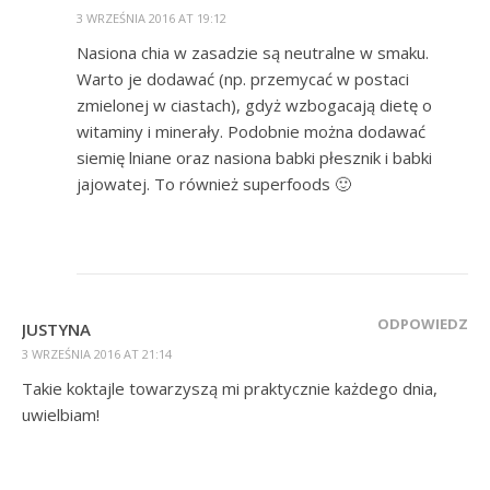
3 WRZEŚNIA 2016 AT 19:12
Nasiona chia w zasadzie są neutralne w smaku.
Warto je dodawać (np. przemycać w postaci
zmielonej w ciastach), gdyż wzbogacają dietę o
witaminy i minerały. Podobnie można dodawać
siemię lniane oraz nasiona babki płesznik i babki
jajowatej. To również superfoods 🙂
ODPOWIEDZ
JUSTYNA
3 WRZEŚNIA 2016 AT 21:14
Takie koktajle towarzyszą mi praktycznie każdego dnia,
uwielbiam!