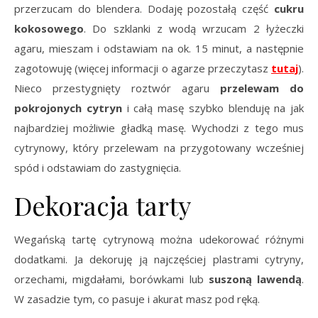
przerzucam do blendera. Dodaję pozostałą część
cukru
kokosowego
. Do szklanki z wodą wrzucam 2 łyżeczki
agaru, mieszam i odstawiam na ok. 15 minut, a następnie
zagotowuję (więcej informacji o agarze przeczytasz
tutaj
).
Nieco przestygnięty roztwór agaru
przelewam do
pokrojonych cytryn
i całą masę szybko blenduję na jak
najbardziej możliwie gładką masę. Wychodzi z tego mus
cytrynowy, który przelewam na przygotowany wcześniej
spód i odstawiam do zastygnięcia.
Dekoracja tarty
Wegańską tartę cytrynową można udekorować różnymi
dodatkami. Ja dekoruję ją najczęściej plastrami cytryny,
orzechami, migdałami, borówkami lub
suszoną lawendą
.
W zasadzie tym, co pasuje i akurat masz pod ręką.