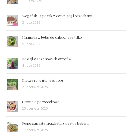
11 lipca 2025
Wegański jagielnik z czekoladą i orzechami
5 lipca 2025
Hummus z bobu do chleba i nie tylko
5 lipca 2025
Koktajl z sezonowych owoców
4 lipca 2025
Dlaczego warto jeść bób?
28 czerwca 2025
Crumble porzeczkowe
25 czerwca 2025
Pełnoziarniste spaghetti z pesto i bobem
17 czerwca 2025