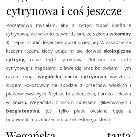
cytrynowa i coś jeszcze
Początkowo myślałam, aby z cytryn zrobić konfiturę
cytrynową, ale w końcu stwierdziłam, że szkoda
witaminy
C
– lepiej zrobić deser bez obróbki cieplnej. W zasadzie za
każdym razem, kiedy udaje mi się dorwać
ekologiczne
cytryny
, robię tartę cytrynową. Robiłam już tartę
cytrynową z migdałami, z lawendą oraz borówkami. Tym
razem moja
wegańska tarta cytrynowa
wyszła z
cukrem kokosowym na spodzie z orzechów włoskich i
płatków owsianych. Szybka, bez pieczenia, bardzo ciekawa
w smaku. Wegańska, z niskim indeksem glikemicznym i
bezglutenowa
, jeśli tylko płatki owsiane będą z
odpowiednim oznaczeniem przekreślonego kłosa.
Wegańska tarta