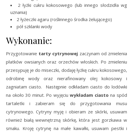
2 łyżki cukru kokosowego (lub innego słodzidła wg
uznania)
2 łyżeczki agaru (roślinnego środka żelującego)
pół szklanki wody
Wykonanie:
Przygotowanie
tarty cytrynowej
zaczynam od zmielenia
płatków owsianych oraz orzechów włoskich. Po zmieleniu
przesypuję je do miseczki, dodaję łyżkę cukru kokosowego,
odrobinę wody oraz nierafinowany olej kokosowy i
zagniatam ciasto. Następnie odkładam ciasto do lodówki
na około 30 minut. Po wyjęciu
wykładam ciasto
na spód
tartaletki i zabieram się do przygotowania musu
cytrynowego. Cytryny myję i obieram ze skórki, usuwam
również białą wewnętrzną skórkę, która jest gorzkawa w
smaku. Kroję cytrynę na małe kawałki, usuwam pestki i