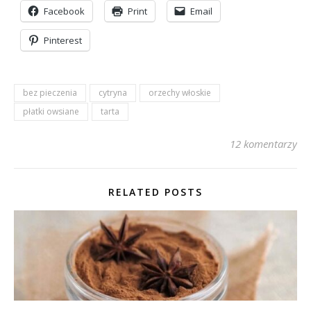
Facebook
Print
Email
Pinterest
bez pieczenia
cytryna
orzechy włoskie
płatki owsiane
tarta
12 komentarzy
RELATED POSTS