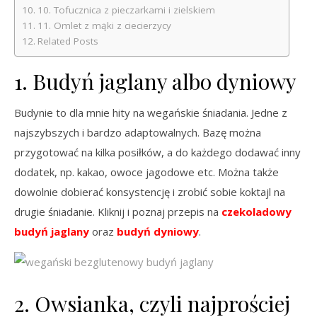
10. Tofucznica z pieczarkami i zielskiem
11. Omlet z mąki z ciecierzycy
Related Posts
1. Budyń jaglany albo dyniowy
Budynie to dla mnie hity na wegańskie śniadania. Jedne z
najszybszych i bardzo adaptowalnych. Bazę można
przygotować na kilka posiłków, a do każdego dodawać inny
dodatek, np. kakao, owoce jagodowe etc. Można także
dowolnie dobierać konsystencję i zrobić sobie koktajl na
drugie śniadanie. Kliknij i poznaj przepis na
czekoladowy
budyń jaglany
oraz
budyń dyniowy
.
2. Owsianka, czyli najprościej