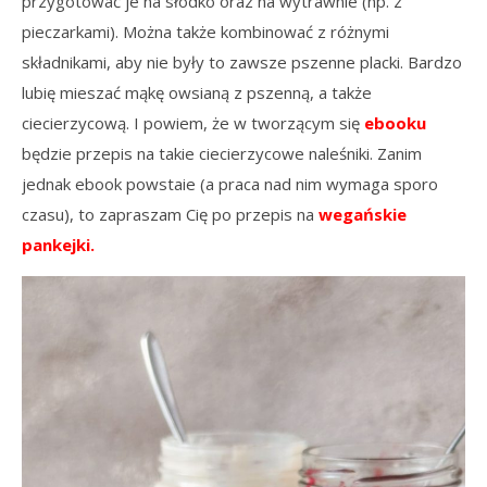
przygotować je na słodko oraz na wytrawnie (np. z
pieczarkami). Można także kombinować z różnymi
składnikami, aby nie były to zawsze pszenne placki. Bardzo
lubię mieszać mąkę owsianą z pszenną, a także
ciecierzycową. I powiem, że w tworzącym się
ebooku
będzie przepis na takie ciecierzycowe naleśniki. Zanim
jednak ebook powstaie (a praca nad nim wymaga sporo
czasu), to zapraszam Cię po przepis na
wegańskie
pankejki.