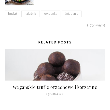
budyń
naleśniki
owsianka
śniadanie
1 Comment
RELATED POSTS
Wegańskie trufle orzechowe i korzenne
6 grudnia 2021