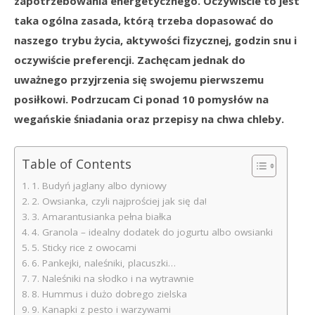
zapotrzebowania energetycznego. Oczywiście to jest
taka ogólna zasada, którą trzeba dopasować do
naszego trybu życia, aktywości fizycznej, godzin snu i
oczywiście preferencji. Zachęcam jednak do
uważnego przyjrzenia się swojemu pierwszemu
posiłkowi. Podrzucam Ci ponad 10 pomysłów na
wegańskie śniadania oraz przepisy na chwa chleby.
Table of Contents
1. Budyń jaglany albo dyniowy
2. Owsianka, czyli najprościej jak się da!
3. Amarantusianka pełna białka
4. Granola – idealny dodatek do jogurtu albo owsianki
5. Sticky rice z owocami
6. Pankejki, naleśniki, placuszki…
7. Naleśniki na słodko i na wytrawnie
8. Hummus i dużo dobrego zielska
9. Kanapki z pesto i warzywami