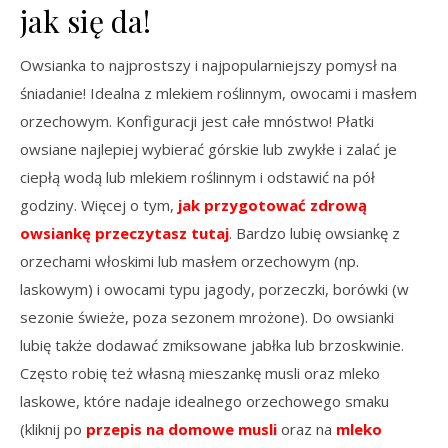
jak się da!
Owsianka to najprostszy i najpopularniejszy pomysł na
śniadanie! Idealna z mlekiem roślinnym, owocami i masłem
orzechowym. Konfiguracji jest całe mnóstwo! Płatki
owsiane najlepiej wybierać górskie lub zwykłe i zalać je
ciepłą wodą lub mlekiem roślinnym i odstawić na pół
godziny. Więcej o tym,
jak przygotować zdrową
owsiankę przeczytasz tutaj
. Bardzo lubię owsiankę z
orzechami włoskimi lub masłem orzechowym (np.
laskowym) i owocami typu jagody, porzeczki, borówki (w
sezonie świeże, poza sezonem mrożone). Do owsianki
lubię także dodawać zmiksowane jabłka lub brzoskwinie.
Często robię też własną mieszankę musli oraz mleko
laskowe, które nadaje idealnego orzechowego smaku
(kliknij po
przepis na domowe musli
oraz na
mleko