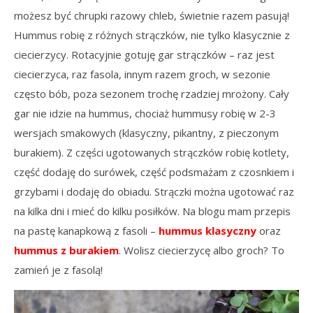
możesz być chrupki razowy chleb, świetnie razem pasują!
Hummus robię z różnych strączków, nie tylko klasycznie z
ciecierzycy. Rotacyjnie gotuję gar strączków – raz jest
ciecierzyca, raz fasola, innym razem groch, w sezonie
często bób, poza sezonem trochę rzadziej mrożony. Cały
gar nie idzie na hummus, chociaż hummusy robię w 2-3
wersjach smakowych (klasyczny, pikantny, z pieczonym
burakiem). Z części ugotowanych strączków robię kotlety,
część dodaję do surówek, część podsmażam z czosnkiem i
grzybami i dodaję do obiadu. Strączki można ugotować raz
na kilka dni i mieć do kilku posiłków. Na blogu mam przepis
na pastę kanapkową z fasoli –
hummus klasyczny
oraz
hummus z burakiem
. Wolisz ciecierzycę albo groch? To
zamień je z fasolą!