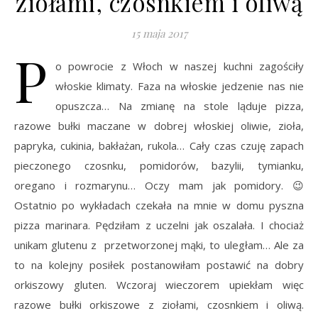
ziołami, czosnkiem i oliwą
15 maja 2017
P
o powrocie z Włoch w naszej kuchni zagościły
włoskie klimaty. Faza na włoskie jedzenie nas nie
opuszcza… Na zmianę na stole ląduje pizza,
razowe bułki maczane w dobrej włoskiej oliwie, zioła,
papryka, cukinia, bakłażan, rukola… Cały czas czuję zapach
pieczonego czosnku, pomidorów, bazylii, tymianku,
oregano i rozmarynu… Oczy mam jak pomidory. 😉
Ostatnio po wykładach czekała na mnie w domu pyszna
pizza marinara. Pędziłam z uczelni jak oszalała. I chociaż
unikam glutenu z przetworzonej mąki, to uległam… Ale za
to na kolejny posiłek postanowiłam postawić na dobry
orkiszowy gluten. Wczoraj wieczorem upiekłam więc
razowe bułki orkiszowe z ziołami, czosnkiem i oliwą.