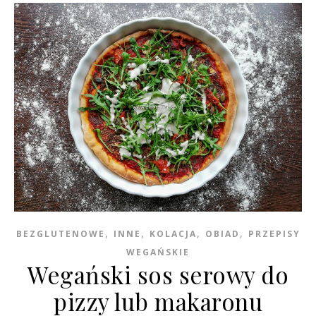
,
,
,
,
BEZGLUTENOWE
INNE
KOLACJA
OBIAD
PRZEPISY
WEGAŃSKIE
Wegański sos serowy do
pizzy lub makaronu