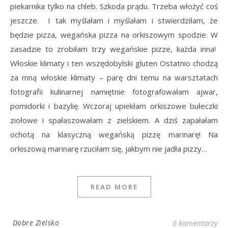
piekarnika tylko na chleb. Szkoda prądu. Trzeba włożyć coś
jeszcze. I tak myślałam i myślałam i stwierdziłam, że
będzie pizza, wegańska pizza na orkiszowym spodzie. W
zasadzie to zrobiłam trzy wegańskie pizze, każda inna!
Włoskie klimaty i ten wszędobylski gluten Ostatnio chodzą
za mną włoskie klimaty – parę dni temu na warsztatach
fotografii kulinarnej namiętnie fotografowałam ajwar,
pomidorki i bazylię. Wczoraj upiekłam orkiszowe bułeczki
ziołowe i spałaszowałam z zielskiem. A dziś zapałałam
ochotą na klasyczną wegańską pizzę marinarę! Na
orkiszową marinarę rzuciłam się, jakbym nie jadła pizzy…
READ MORE
Dobre Zielsko
6 komentarzy