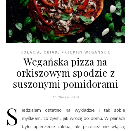
,
,
KOLACJA
OBIAD
PRZEPISY WEGAŃSKIE
Wegańska pizza na
orkiszowym spodzie z
suszonymi pomidorami
12 marca 2018
S
iedziałam ostatnio na wykładzie i tak sobie
myślałam, co zjem, jak wrócę do domu. W planach
było upieczenie chleba, ale przecież nie włączę