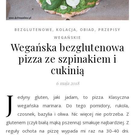
,
,
,
BEZGLUTENOWE
KOLACJA
OBIAD
PRZEPISY
WEGAŃSKIE
Wegańska bezglutenowa
pizza ze szpinakiem i
cukinią
6 maja 2018
J
edyny gluten, jaki jadam, to pizza. Klasyczna
wegańska marinara. Do tego pomidory, rukola,
czosnek, bazylia i oliwa. Nic więcej nie potrzeba. Z
glutenem (czyli białą mąką pszenną) smakuje najbardziej. Z
reguły ochota na pizzę wypada mi raz na 30-40 dni.