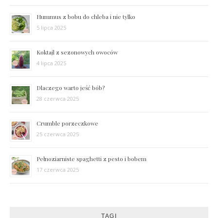
Hummus z bobu do chleba i nie tylko
5 lipca 2025
Koktajl z sezonowych owoców
4 lipca 2025
Dlaczego warto jeść bób?
28 czerwca 2025
Crumble porzeczkowe
25 czerwca 2025
Pełnoziarniste spaghetti z pesto i bobem
17 czerwca 2025
TAGI