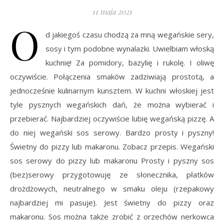
11 maja 2021
O
d jakiegoś czasu chodzą za mną wegańskie sery,
sosy i tym podobne wynalazki. Uwielbiam włoską
kuchnię! Za pomidory, bazylię i rukolę. I oliwę
oczywiście. Połączenia smaków zadziwiają prostotą, a
jednocześnie kulinarnym kunsztem. W kuchni włoskiej jest
tyle pysznych wegańskich dań, że można wybierać i
przebierać. Najbardziej oczywiście lubię wegańską pizzę. A
do niej wegański sos serowy. Bardzo prosty i pyszny!
Świetny do pizzy lub makaronu. Zobacz przepis. Wegański
sos serowy do pizzy lub makaronu Prosty i pyszny sos
(bez)serowy przygotowuję ze słonecznika, płatków
drożdżowych, neutralnego w smaku oleju (rzepakowy
najbardziej mi pasuje). Jest świetny do pizzy oraz
makaronu. Sos można także zrobić z orzechów nerkowca