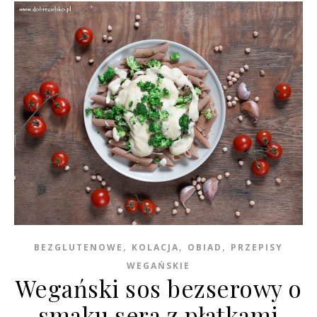
,
,
,
BEZGLUTENOWE
KOLACJA
OBIAD
PRZEPISY
WEGAŃSKIE
Wegański sos bezserowy o
smaku sera z płatkami