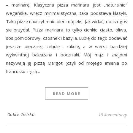
– marinarę. Klasyczna pizza marinara jest „naturalnie”
wegańska, wręcz minimalistyczna, taka podstawa klasyki.
Taką pizzę nauczył mnie piec mój eks. Jak widać, do czegoś
się przydał. Pizza marinara to tylko cienkie ciasto, oliwa,
sos pomidorowy, czosnek i bazylia. Lubię do tego dodawać
jeszcze pieczarki, cebulę i rukolę, a w wersji bardziej
wykwintnej bakłażana i boczniaki. Mój mąż i znajomi
nazywają ją pizzą Margot (czyli od mojego imienia po
francusku z grą…
READ MORE
Dobre Zielsko
19 komentarzy