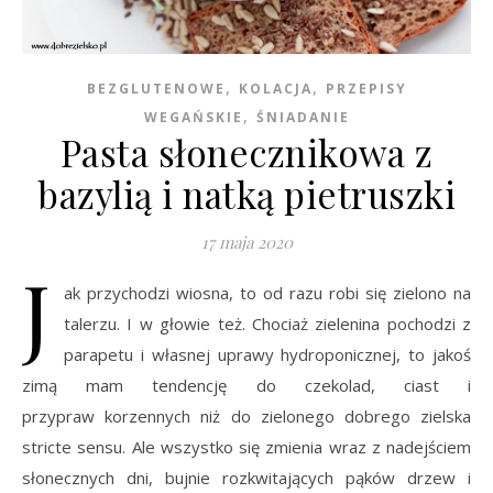
,
,
BEZGLUTENOWE
KOLACJA
PRZEPISY
,
WEGAŃSKIE
ŚNIADANIE
Pasta słonecznikowa z
bazylią i natką pietruszki
17 maja 2020
J
ak przychodzi wiosna, to od razu robi się zielono na
talerzu. I w głowie też. Chociaż zielenina pochodzi z
parapetu i własnej uprawy hydroponicznej, to jakoś
zimą mam tendencję do czekolad, ciast i
przypraw korzennych niż do zielonego dobrego zielska
stricte sensu. Ale wszystko się zmienia wraz z nadejściem
słonecznych dni, bujnie rozkwitających pąków drzew i