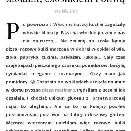
15 maja 2017
P
o powrocie z Włoch w naszej kuchni zagościły
włoskie klimaty. Faza na włoskie jedzenie nas
nie opuszcza… Na zmianę na stole ląduje
pizza, razowe bułki maczane w dobrej włoskiej oliwie,
zioła, papryka, cukinia, bakłażan, rukola… Cały czas
czuję zapach pieczonego czosnku, pomidorów, bazylii,
tymianku, oregano i rozmarynu… Oczy mam jak
pomidory. 😉 Ostatnio po wykładach czekała na mnie
w domu pyszna
pizza marinara
. Pędziłam z uczelni jak
oszalała. I chociaż unikam glutenu z przetworzonej
mąki, to uległam… Ale za to na kolejny posiłek
postanowiłam postawić na dobry orkiszowy gluten.
Wczoraj wieczorem upiekłam więc razowe bułki
orkiszowe z ziołami, czosnkiem i oliwą. Wyszło nam