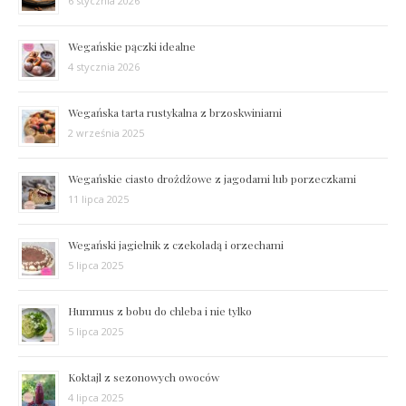
6 stycznia 2026
Wegańskie pączki idealne
4 stycznia 2026
Wegańska tarta rustykalna z brzoskwiniami
2 września 2025
Wegańskie ciasto drożdżowe z jagodami lub porzeczkami
11 lipca 2025
Wegański jagielnik z czekoladą i orzechami
5 lipca 2025
Hummus z bobu do chleba i nie tylko
5 lipca 2025
Koktajl z sezonowych owoców
4 lipca 2025