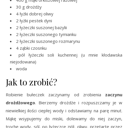
400 g mąki orkiszowej razowej
30 g drożdży
4 łyżki dobrej oliwy
2 łyżki pestek dyni
2 łyżeczki suszonej bazylii
2 łyżeczki suszonego tymianku
2 łyżeczki suszonego rozmarynu
4 ząbki czosnku
pół łyżeczki soli kuchennej (u mnie kłodawska
niejodowana)
woda
Jak to zrobić?
Robienie bułeczek zaczynamy od zrobienia
zaczynu
drożdżowego
. Bierzemy drożdże i rozpuszczamy je w
niewielkiej ilości ciepłej wody i odstawiamy na parę minut.
Mąkę wsypujemy do miski, dolewamy do niej zaczyn,
trochę wody, sól, po łyżeczce ziół, oliwy, przetarte przez