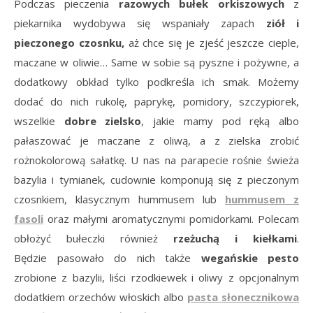
Podczas pieczenia
razowych bułek orkiszowych
z
piekarnika wydobywa się wspaniały zapach
ziół i
pieczonego czosnku,
aż chce się je zjeść jeszcze cieple,
maczane w oliwie… Same w sobie są pyszne i pożywne, a
dodatkowy obkład tylko podkreśla ich smak. Możemy
dodać do nich rukolę, paprykę, pomidory, szczypiorek,
wszelkie
dobre zielsko
, jakie mamy pod ręką albo
pałaszować je maczane z oliwą, a z zielska zrobić
rożnokolorową sałatkę. U nas na parapecie rośnie świeża
bazylia i tymianek, cudownie komponują się z pieczonym
czosnkiem, klasycznym hummusem lub
hummusem z
fasoli
oraz małymi aromatycznymi pomidorkami. Polecam
obłożyć bułeczki również
rzeżuchą i kiełkami
.
Będzie pasowało do nich także
wegańskie pesto
zrobione z bazylii, liści rzodkiewek i oliwy z opcjonalnym
dodatkiem orzechów włoskich albo
pasta słonecznikowa