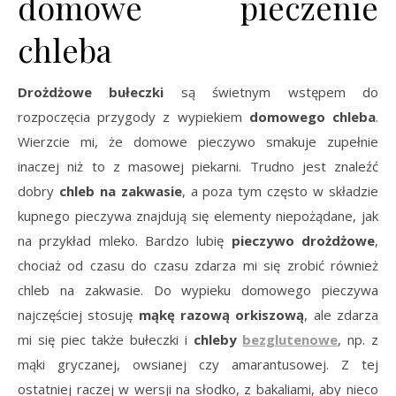
domowe pieczenie
chleba
Drożdżowe bułeczki
są świetnym wstępem do
rozpoczęcia przygody z wypiekiem
domowego chleba
.
Wierzcie mi, że domowe pieczywo smakuje zupełnie
inaczej niż to z masowej piekarni. Trudno jest znaleźć
dobry
chleb na zakwasie
, a poza tym często w składzie
kupnego pieczywa znajdują się elementy niepożądane, jak
na przykład mleko. Bardzo lubię
pieczywo drożdżowe
,
chociaż od czasu do czasu zdarza mi się zrobić również
chleb na zakwasie. Do wypieku domowego pieczywa
najczęściej stosuję
mąkę razową orkiszową
, ale zdarza
mi się piec także bułeczki i
chleby
bezglutenowe
, np. z
mąki gryczanej, owsianej czy amarantusowej. Z tej
ostatniej raczej w wersji na słodko, z bakaliami, aby nieco