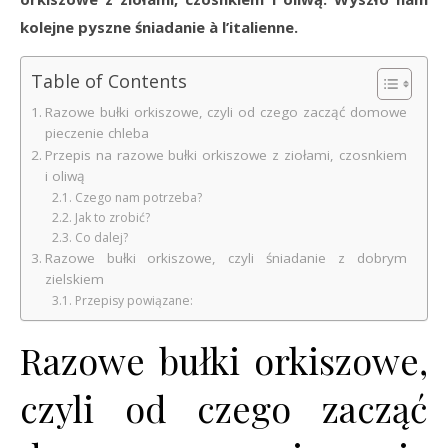
kolejne pyszne śniadanie à l’italienne.
Table of Contents
Razowe bułki orkiszowe, czyli od czego zacząć domowe
pieczenie chleba
Przepis na razowe bułki orkiszowe z ziołami, czosnkiem
i oliwą
Czego nam potrzeba?
Jak to zrobić?
Co dalej?
Razowe bułki orkiszowe, czyli śniadanie z dobrym
zielskiem
Przepisy powiązane:
Razowe bułki orkiszowe,
czyli od czego zacząć