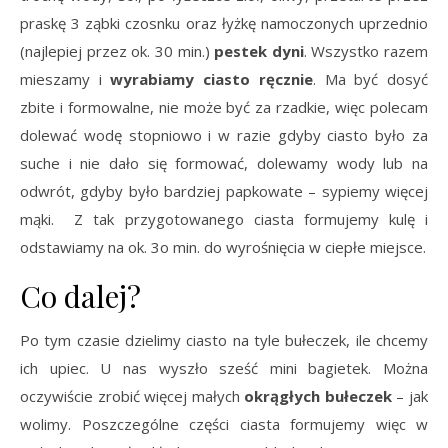
praskę 3 ząbki czosnku oraz łyżkę namoczonych uprzednio
(najlepiej przez ok. 30 min.)
pestek dyni
. Wszystko razem
mieszamy i
wyrabiamy ciasto ręcznie
. Ma być dosyć
zbite i formowalne, nie może być za rzadkie, więc polecam
dolewać wodę stopniowo i w razie gdyby ciasto było za
suche i nie dało się formować, dolewamy wody lub na
odwrót, gdyby było bardziej papkowate – sypiemy więcej
mąki. Z tak przygotowanego ciasta formujemy kulę i
odstawiamy na ok. 3o min. do wyrośnięcia w ciepłe miejsce.
Co dalej?
Po tym czasie dzielimy ciasto na tyle bułeczek, ile chcemy
ich upiec. U nas wyszło sześć mini bagietek. Można
oczywiście zrobić więcej małych
okrągłych bułeczek
– jak
wolimy. Poszczególne części ciasta formujemy więc w