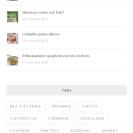
Dlaczego warto jeść bób?
28 czerwca 2025
Crumble porzeczkowe
25 czerwca 2025
Pełnoziarniste spaghetti z pesto i bobem
17 czerwca 2025
TAGI
BEZ PIECZENIA
BROWNIE
CIASTO
CIECIERZYCA
CYNAMON
CZEKOLADA
CZOSNEK
DAKTYLE
GOŹDZIKI
GRANAT