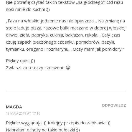
Nie potrafię czytać takich tekstów „na głodnego”. Od razu
nosi mnie do kuchni :))
„Faza na włoskie jedzenie nas nie opuszcza… Na zmianę na
stole ląduje pizza, razowe bułki maczane w dobrej włoskiej
oliwie, zioła, papryka, cukinia, bakłażan, rukola… Cały czas
czuję zapach pieczonego czosnku, pomidorów, bazylii,
tymianku, oregano i rozmarynu… Oczy mam jak pomidory.”
Piękny opis :)))
Zwłaszcza te oczy czerwone 😉
ODPOWIEDZ
MAGDA
18 MAJA 2017 AT 17:16
Pięknie wyglądają :)) Kolejny przepis do zapisania :))
Nabrałam ochoty na takie bułeczki :))