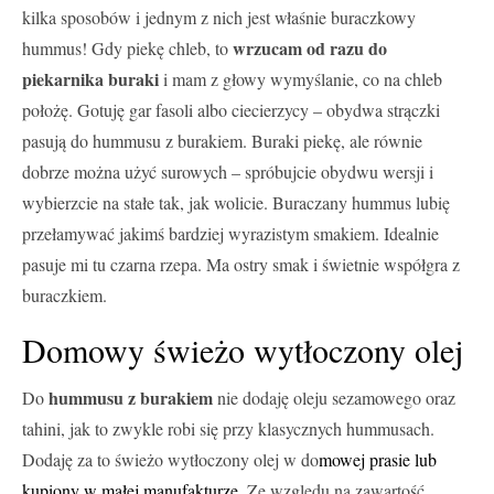
kilka sposobów i jednym z nich jest właśnie buraczkowy
wrzucam od razu do
hummus! Gdy piekę chleb, to
piekarnika buraki
i mam z głowy wymyślanie, co na chleb
położę. Gotuję gar fasoli albo ciecierzycy – obydwa strączki
pasują do hummusu z burakiem. Buraki piekę, ale równie
dobrze można użyć surowych – spróbujcie obydwu wersji i
wybierzcie na stałe tak, jak wolicie. Buraczany hummus lubię
przełamywać jakimś bardziej wyrazistym smakiem. Idealnie
pasuje mi tu czarna rzepa. Ma ostry smak i świetnie współgra z
buraczkiem.
Domowy świeżo wytłoczony olej
hummusu
z burakiem
Do
nie dodaję oleju sezamowego oraz
tahini, jak to zwykle robi się przy klasycznych hummusach.
Dodaję za to świeżo wytłoczony olej w do
mowej prasie lub
kupiony w małej manufakturze.
Ze względu na zawartość