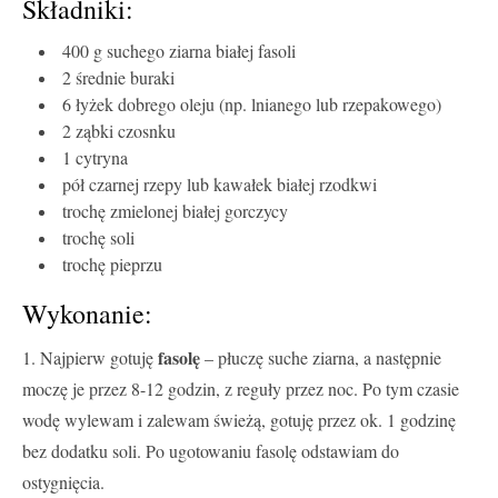
Składniki:
400 g suchego ziarna białej fasoli
2 średnie buraki
6 łyżek dobrego oleju (np. lnianego lub rzepakowego)
2 ząbki czosnku
1 cytryna
pół czarnej rzepy lub kawałek białej rzodkwi
trochę zmielonej białej gorczycy
trochę soli
trochę pieprzu
Wykonanie:
fasolę
1. Najpierw gotuję
– płuczę suche ziarna, a następnie
moczę je przez 8-12 godzin, z reguły przez noc. Po tym czasie
wodę wylewam i zalewam świeżą, gotuję przez ok. 1 godzinę
bez dodatku soli. Po ugotowaniu fasolę odstawiam do
ostygnięcia.