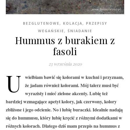
,
,
BEZGLUTENOWE
KOLACJA
PRZEPISY
,
WEGAŃSKIE
ŚNIADANIE
Hummus z burakiem z
fasoli
23 września 2020
U
wielbiam bawić się kolorami w kuchni i przyznam,
że jadam również kolorami. Mój talerz musi być
wyrazisty i mieć zielone akcenty. Lubię też
bardziej wzmagające apetyt kolory, jak czerwony, kolory
zbliżone i jego odcienie. No i lubię buraczki. Idealnie nadają
się do hummusu, który lubię kręcić z różnymi dodatkami w
różnych kolorach. Dlatego dziś mam przepis na hummus z