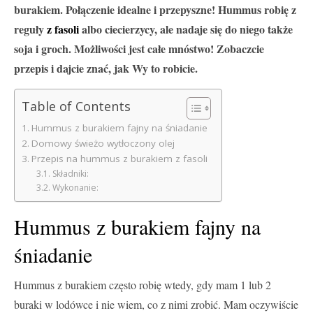
burakiem. Połączenie idealne i przepyszne! Hummus robię z
reguły
z fasoli
albo ciecierzycy, ale nadaje się do niego także
soja i groch. Możliwości jest całe mnóstwo! Zobaczcie
przepis i dajcie znać, jak Wy to robicie.
Table of Contents
Hummus z burakiem fajny na śniadanie
Domowy świeżo wytłoczony olej
Przepis na hummus z burakiem z fasoli
Składniki:
Wykonanie:
Hummus z burakiem fajny na
śniadanie
Hummus z burakiem często robię wtedy, gdy mam 1 lub 2
buraki w lodówce i nie wiem, co z nimi zrobić. Mam oczywiście