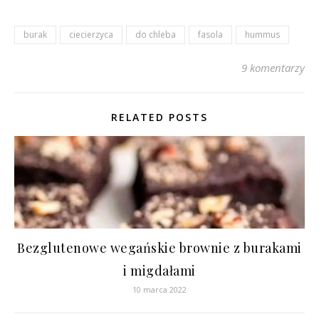
burak
ciecierzyca
do chleba
fasola
hummus
9 komentarzy
RELATED POSTS
Bezglutenowe wegańskie brownie z burakami
i migdałami
10 marca 2022