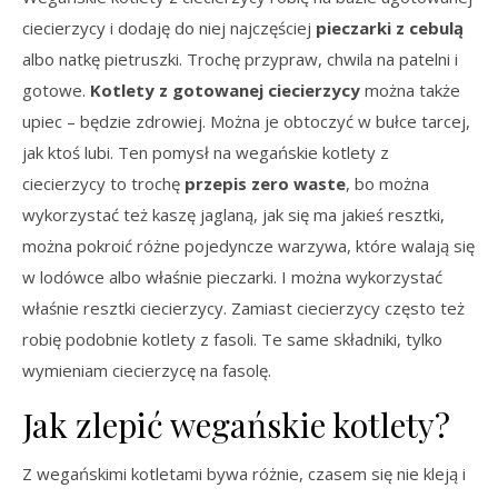
ciecierzycy i dodaję do niej najczęściej
pieczarki z cebulą
albo natkę pietruszki. Trochę przypraw, chwila na patelni i
gotowe.
Kotlety z gotowanej ciecierzycy
można także
upiec – będzie zdrowiej. Można je obtoczyć w bułce tarcej,
jak ktoś lubi. Ten pomysł na wegańskie kotlety z
ciecierzycy to trochę
przepis zero waste
, bo można
wykorzystać też kaszę jaglaną, jak się ma jakieś resztki,
można pokroić różne pojedyncze warzywa, które walają się
w lodówce albo właśnie pieczarki. I można wykorzystać
właśnie resztki ciecierzycy. Zamiast ciecierzycy często też
robię podobnie kotlety z fasoli. Te same składniki, tylko
wymieniam ciecierzycę na fasolę.
Jak zlepić wegańskie kotlety?
Z wegańskimi kotletami bywa różnie, czasem się nie kleją i