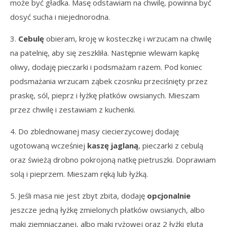
może być gładka. Masę odstawiam na chwilę, powinna być
dosyć sucha i niejednorodna.
3.
Cebulę
obieram, kroję w kosteczkę i wrzucam na chwilę
na patelnię, aby się zeszkliła. Następnie wlewam kapkę
oliwy, dodaję pieczarki i podsmażam razem. Pod koniec
podsmażania wrzucam ząbek czosnku przeciśnięty przez
praskę, sól, pieprz i łyżkę płatków owsianych. Mieszam
przez chwilę i zestawiam z kuchenki.
4. Do zblednowanej masy ciecierzycowej dodaję
ugotowaną wcześniej
kaszę jaglaną
, pieczarki z cebulą
oraz świeżą drobno pokrojoną natkę pietruszki. Doprawiam
solą i pieprzem. Mieszam ręką lub łyżką.
5. Jeśli masa nie jest zbyt zbita, dodaję
opcjonalnie
jeszcze jedną łyżkę zmielonych płatków owsianych, albo
mąki ziemniaczanej, albo mąki ryżowej oraz 2 łyżki gluta