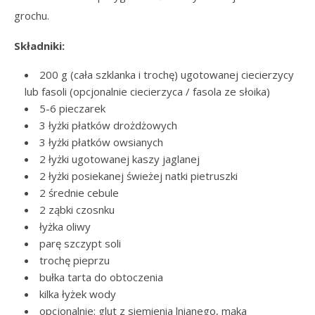
grochu.
Składniki:
200 g (cała szklanka i trochę) ugotowanej ciecierzycy
lub fasoli (opcjonalnie ciecierzyca / fasola ze słoika)
5-6 pieczarek
3 łyżki płatków drożdżowych
3 łyżki płatków owsianych
2 łyżki ugotowanej kaszy jaglanej
2 łyżki posiekanej świeżej natki pietruszki
2 średnie cebule
2 ząbki czosnku
łyżka oliwy
parę szczypt soli
trochę pieprzu
bułka tarta do obtoczenia
kilka łyżek wody
opcjonalnie: glut z siemienia lnianego, mąka