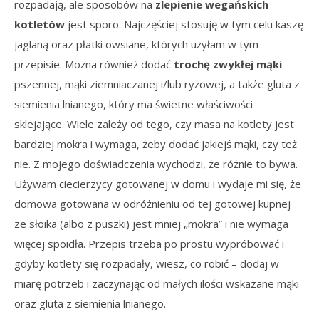
rozpadają, ale sposobów na
zlepienie wegańskich
kotletów
jest sporo. Najczęściej stosuję w tym celu kaszę
jaglaną oraz płatki owsiane, których użyłam w tym
przepisie. Można również dodać
trochę zwykłej mąki
pszennej, mąki ziemniaczanej i/lub ryżowej, a także gluta z
siemienia lnianego, który ma świetne właściwości
sklejające. Wiele zależy od tego, czy masa na kotlety jest
bardziej mokra i wymaga, żeby dodać jakiejś mąki, czy też
nie. Z mojego doświadczenia wychodzi, że różnie to bywa.
Używam ciecierzycy gotowanej w domu i wydaje mi się, że
domowa gotowana w odróżnieniu od tej gotowej kupnej
ze słoika (albo z puszki) jest mniej „mokra” i nie wymaga
więcej spoidła. Przepis trzeba po prostu wypróbować i
gdyby kotlety się rozpadały, wiesz, co robić – dodaj w
miarę potrzeb i zaczynając od małych ilości wskazane mąki
oraz gluta z siemienia lnianego.