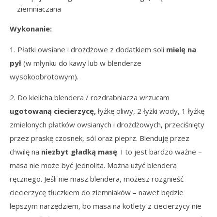
ziemniaczana
Wykonanie:
1. Płatki owsiane i drożdżowe z dodatkiem soli
mielę na
pył
(w młynku do kawy lub w blenderze
wysokoobrotowym).
2. Do kielicha blendera / rozdrabniacza wrzucam
ugotowaną ciecierzycę,
łyżkę oliwy, 2 łyżki wody, 1 łyżkę
zmielonych płatków owsianych i drożdżowych, przeciśnięty
przez praskę czosnek, sól oraz pieprz. Blenduję przez
chwilę na
niezbyt gładką masę
. I to jest bardzo ważne –
masa nie może być jednolita. Można użyć blendera
ręcznego. Jeśli nie masz blendera, możesz rozgnieść
ciecierzycę tłuczkiem do ziemniaków – nawet będzie
lepszym narzędziem, bo masa na kotlety z ciecierzycy nie