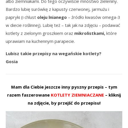
albo ziemniakami. Do tego oczywiście mnóstwo zieleniny.
Bardzo lubię surówkę z kapusty czerwonej, jarmużu i
papryki (i chlust
oleju lnianego
– źródło kwasów omega-3
w diecie roślinnej). Lubię też – tak jak na zdjęciu – podawać
kotlety z zielonym groszkiem oraz
mikrolistkami,
które
uprawiam na kuchennym parapecie.
Lubisz takie przepisy na wegańskie kotlety?
Gosia
Mam dla Ciebie jeszcze inny pyszny przepis – tym
razem faszerowane
KOTLETY ZIEMNIACZANE
– kliknij
na zdjęcie, by przejść do przepisu!