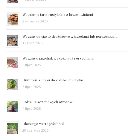
Wegańska tarta rustykalna z brzoskwiniami
2 września 2025
Wegańskie ciasto drożdżowe z jagodami lub porzeczkami
11 lipca 2025
Wegański jagielnik z czekoladą i orzechami
5 lipca 2025
Hummus z bobu do chleba i nie tylko
5 lipca 2025
Koktajl z sezonowych owoców
4 lipca 2025
Dlaczego warto jeść bób?
28 czerwca 2025