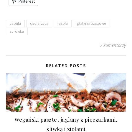
Pinterest
cebula
ciecierzyca
fasola
płatki drożdżowe
surówka
7 komentarzy
RELATED POSTS
Wegański pasztet jaglany z pieczarkami,
śliwką i ziołami