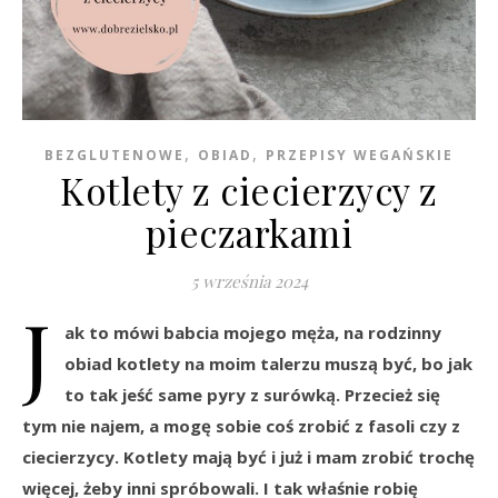
,
,
BEZGLUTENOWE
OBIAD
PRZEPISY WEGAŃSKIE
Kotlety z ciecierzycy z
pieczarkami
5 września 2024
J
ak to mówi babcia mojego męża, na rodzinny
obiad kotlety na moim talerzu muszą być, bo jak
to tak jeść same pyry z surówką. Przecież się
tym nie najem, a mogę sobie coś zrobić z fasoli czy z
ciecierzycy. Kotlety mają być i już i mam zrobić trochę
więcej, żeby inni spróbowali. I tak właśnie robię