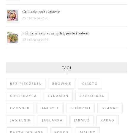
Crumble porzeczkowe
25 czerwca 2025
Pełnoziarniste spaghetti z pesto i bobem
17 czerwca 2025
TAGI
BEZ PIECZENIA
BROWNIE
CIASTO
CIECIERZYCA
CYNAMON
CZEKOLADA
CZOSNEK
DAKTYLE
GOŹDZIKI
GRANAT
JAGIELNIK
JAGLANKA
JARMUŻ
KAKAO
KASZA JAGLANA
KOKOS
MALINY