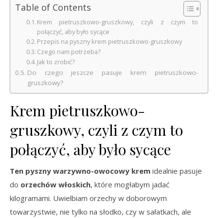
Table of Contents
Krem pietruszkowo-gruszkowy, czyli z czym to
połączyć, aby było sycące
Przepis na pyszny krem pietruszkowo-gruszkowy
Czego nam potrzeba?
Jak to zrobić?
Do czego jeszcze pasuje krem pietruszkowo-
gruszkowy?
Krem pietruszkowo-
gruszkowy, czyli z czym to
połączyć, aby było sycące
Ten pyszny warzywno-owocowy krem
idealnie pasuje
do
orzechów włoskich
, które mogłabym jadać
kilogramami. Uwielbiam orzechy w doborowym
towarzystwie, nie tylko na słodko, czy w sałatkach, ale