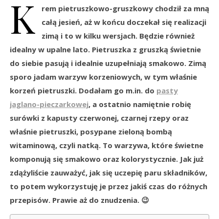
K
rem pietruszkowo-gruszkowy chodził za mną
całą jesień, aż w końcu doczekał się realizacji
zimą i to w kilku wersjach. Będzie również
idealny w upalne lato. Pietruszka z gruszką świetnie
do siebie pasują i idealnie uzupełniają smakowo. Zimą
sporo jadam warzyw korzeniowych, w tym właśnie
korzeń pietruszki. Dodałam go m.in. do
pasty
jaglano-pieczarkowej
, a ostatnio namiętnie robię
surówki z kapusty czerwonej, czarnej rzepy oraz
właśnie pietruszki, posypane zieloną bombą
witaminową, czyli natką. To warzywa, które świetne
komponują się smakowo oraz kolorystycznie. Jak już
zdążyliście zauważyć, jak się uczepię paru składników,
to potem wykorzystuję je przez jakiś czas do różnych
przepisów. Prawie aż do znudzenia. 😉