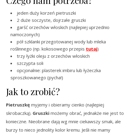
Czego nam potrzeba?
jeden duży korzeń pietruszki
2 duże soczyste, dojrzałe gruszki
garść orzechów włoskich (najlepiej uprzednio
namoczonych)
pół szklanki przegotowanej wody lub mleka
roślinnego (np. kokosowego przepis
tutaj
)
trzy łyżki oleju z orzechów włoskich
szczypta soli
opcjonalnie: plasterek imbiru lub łyżeczka
sproszkowanego (pycha!)
Jak to zrobić?
Pietruszkę
myjemy i obieramy cienko (najlepiej
skrobaczką).
Gruszki
możemy obrać, jednakże nie jest to
konieczne. Nieobrane dają wg mnie ciekawszy smak, ale
burzy to nieco jednolity kolor kremu. Jeśli nie mamy