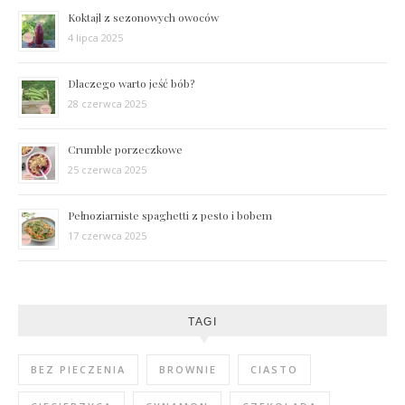
Koktajl z sezonowych owoców
4 lipca 2025
Dlaczego warto jeść bób?
28 czerwca 2025
Crumble porzeczkowe
25 czerwca 2025
Pełnoziarniste spaghetti z pesto i bobem
17 czerwca 2025
TAGI
BEZ PIECZENIA
BROWNIE
CIASTO