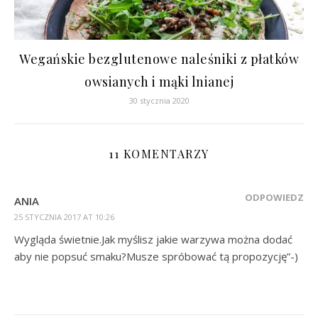
Wegańskie bezglutenowe naleśniki z płatków
owsianych i mąki lnianej
30 stycznia 2020
11 KOMENTARZY
ODPOWIEDZ
ANIA
25 STYCZNIA 2017 AT 10:26
Wygląda świetnie.Jak myślisz jakie warzywa można dodać
aby nie popsuć smaku?Musze spróbować tą propozycję”-)