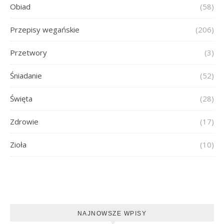
Obiad
(58)
Przepisy wegańskie
(206)
Przetwory
(3)
Śniadanie
(52)
Święta
(28)
Zdrowie
(17)
Zioła
(10)
NAJNOWSZE WPISY