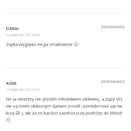
ODPOWIEDZ
DARIA
13 MAJA 2017 AT 10:03
Zupka wygląda mega smakowicie 🙂
ODPOWIEDZ
AGNI
13 MAJA 2017 AT 10:21
No ja niestety nie jestem miłośnikiem zieleniny, a zupy też
nie są moim ulubionym daniem (rosół i pomidorowa się nie
liczą 😛 ), ale za to bardzo zazdroszczę podróży do Włoch
🙂