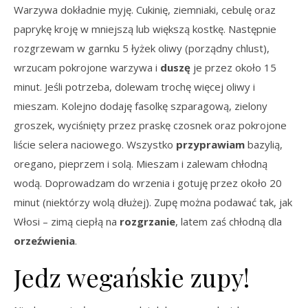
Warzywa dokładnie myję. Cukinię, ziemniaki, cebulę oraz
paprykę kroję w mniejszą lub większą kostkę. Następnie
rozgrzewam w garnku 5 łyżek oliwy (porządny chlust),
wrzucam pokrojone warzywa i
duszę
je przez około 15
minut. Jeśli potrzeba, dolewam trochę więcej oliwy i
mieszam. Kolejno dodaję fasolkę szparagową, zielony
groszek, wyciśnięty przez praskę czosnek oraz pokrojone
liście selera naciowego. Wszystko
przyprawiam
bazylią,
oregano, pieprzem i solą. Mieszam i zalewam chłodną
wodą. Doprowadzam do wrzenia i gotuję przez około 20
minut (niektórzy wolą dłużej). Zupę można podawać tak, jak
Włosi – zimą ciepłą na
rozgrzanie
, latem zaś chłodną dla
orzeźwienia
.
Jedz wegańskie zupy!