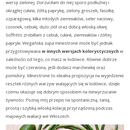
wersji zielonej. Dorzuciłam do niej sporo podłużnej i
okrągłej cukinii, żółtą paprykę, zielony groszek, fasolkę
szparagową, kilka młodych ziemniaków, seler naciowy,
czosnek, cebulę, dużo ziół oraz dobrą włoską oliwę.
Soffritto zrobilłam z cebuli, cukinii, ziemniaków i żółtej
papryki. Wegańska zupa minestrone może być jednak
przygotowywana
w innych wersjach kolorystycznych
w
zależności od tego, co masz w lodówce. Równie dobrze
może być czerwona, jeśli dodasz marchewkę oraz
pomidory. Minestrone to idealna propozycja na wyjedzenie
resztek różnych warzyw walających się w lodówce, dzięki
czemu okazuje się dobrym sposobem na niewyrzucanie
żywności. Poznaj mój przepis na spontaniczną, tanią,
prostą i szybką włoską kolację przyrządzoną podczas
majowych wakacji we Włoszech.