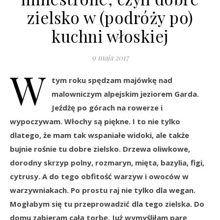
zielsko w (podróży po)
kuchni włoskiej
9 maja 2017
W
tym roku spędzam majówkę nad
malowniczym alpejskim jeziorem Garda.
Jeźdżę po górach na rowerze i
wypoczywam. Włochy są piękne. I to nie tylko
dlatego, że mam tak wspaniałe widoki, ale także
bujnie rośnie tu dobre zielsko. Drzewa oliwkowe,
dorodny skrzyp polny, rozmaryn, mięta, bazylia, figi,
cytrusy. A do tego obfitość warzyw i owoców w
warzywniakach. Po prostu raj nie tylko dla wegan.
Mogłabym się tu przeprowadzić dla tego zielska. Do
domu zabieram całą torbę. Już wymyśliłam parę