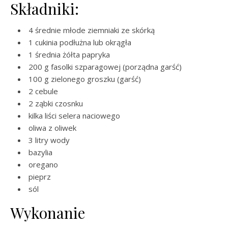
Składniki:
4 średnie młode ziemniaki ze skórką
1 cukinia podłużna lub okrągła
1 średnia żółta papryka
200 g fasolki szparagowej (porządna garść)
100 g zielonego groszku (garść)
2 cebule
2 ząbki czosnku
kilka liści selera naciowego
oliwa z oliwek
3 litry wody
bazylia
oregano
pieprz
sól
Wykonanie