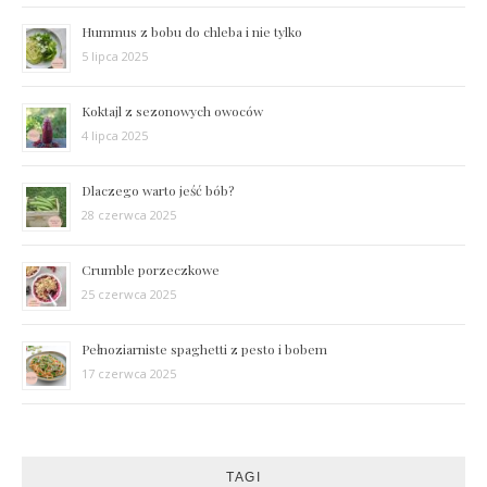
Hummus z bobu do chleba i nie tylko
5 lipca 2025
Koktajl z sezonowych owoców
4 lipca 2025
Dlaczego warto jeść bób?
28 czerwca 2025
Crumble porzeczkowe
25 czerwca 2025
Pełnoziarniste spaghetti z pesto i bobem
17 czerwca 2025
TAGI