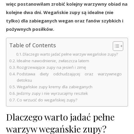
więc postanowiłam zrobić kolejny warzywny obiad na
kolejne dwa dni. Wegańskie zupy są idealne (nie
tylko) dla zabieganych wegan oraz fanów szybkich i
pożywnych posiłków.
Table of Contents
Dlaczego warto jadać pełne warzyw wegańskie zupy?
Idealne nawodnienie, zwłaszcza latem
Rozgrzewające zupy na jesień i zimę
Podstawa diety odchudzającej oraz warzywnego
detoksu
Wegańskie zupy kremy dla zabieganych
Jedzmy zupy i nie wyrzucajmy resztek
Co wrzucić do wegańskiej zupy?
Dlaczego warto jadać pełne
warzyw wegańskie zupy?