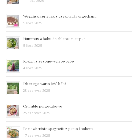
11 lipca 2025
Wegański jagielnik z czekoladą i orzechami
5 lipca 2025
Hummus z bobu do chleba i nie tylko
5 lipca 2025
Koktajl z sezonowych owoców
4 lipca 2025
Dlaczego warto jeść bób?
28 czerwca 2025
Crumble porzeczkowe
25 czerwca 2025
Pełnoziarniste spaghetti z pesto i bobem
17 czerwca 2025