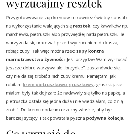
wyrzucajmy resztek
Przygotowywanie zup kremów to również świetny sposób
na wykorzystanie walających się
resztek
, czy kawałków np.
marchewki, pietruszki albo przywiędłej natki pietruszki. Ile
warzyw da się uratować przed wyrzuceniem do kosza,
robiąc zupy! Tak więc można rzec:
zupy kontra
marnotrawstwo żywności
. Jeśli przyjdzie Wam wyrzucać
jeszcze dobre warzywa ale „brzydkie”, zastanówcie się,
czy nie da się zrobić z nich zupy kremu. Pamiętam, jak
robiłam
krem pietruszkowo-gruszkowy
, gruszki, jakie
miałam były tak dojrzałe że nadawały się tylko na papkę, a
pietruszka ostała się jedna duża i nie wiedziałam, co z nią
zrobić. Do kremu dodałam orzechy włoskie, aby był
bardziej sycący. I tak powstała pyszna
pożywna kolacja
.
Co wrzucić do