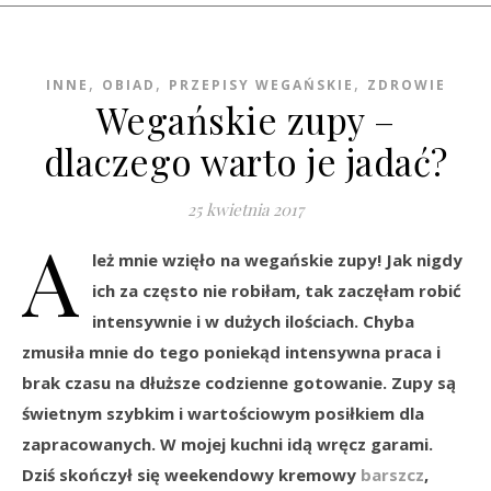
,
,
,
INNE
OBIAD
PRZEPISY WEGAŃSKIE
ZDROWIE
Wegańskie zupy –
dlaczego warto je jadać?
25 kwietnia 2017
A
leż mnie wzięło na wegańskie zupy! Jak nigdy
ich za często nie robiłam, tak zaczęłam robić
intensywnie i w dużych ilościach. Chyba
zmusiła mnie do tego poniekąd intensywna praca i
brak czasu na dłuższe codzienne gotowanie. Zupy są
świetnym szybkim i wartościowym posiłkiem dla
zapracowanych. W mojej kuchni idą wręcz garami.
Dziś skończył się weekendowy kremowy
barszcz
,