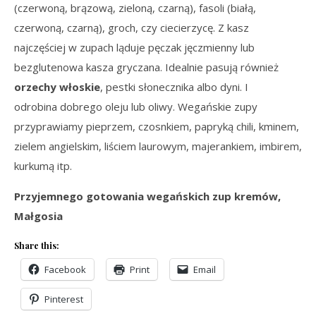
(czerwoną, brązową, zieloną, czarną), fasoli (białą,
czerwoną, czarną), groch, czy ciecierzycę. Z kasz
najczęściej w zupach ląduje pęczak jęczmienny lub
bezglutenowa kasza gryczana. Idealnie pasują również
orzechy włoskie
, pestki słonecznika albo dyni. I
odrobina dobrego oleju lub oliwy. Wegańskie zupy
przyprawiamy pieprzem, czosnkiem, papryką chili, kminem,
zielem angielskim, liściem laurowym, majerankiem, imbirem,
kurkumą itp.
Przyjemnego gotowania wegańskich zup kremów,
Małgosia
Share this:
Facebook
Print
Email
Pinterest