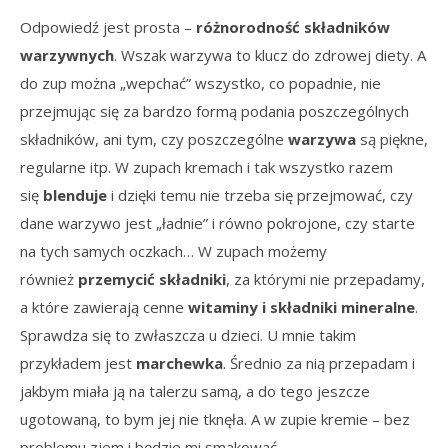
Odpowiedź jest prosta –
różnorodność składników
warzywnych
. Wszak warzywa to klucz do zdrowej diety. A
do zup można „wepchać” wszystko, co popadnie, nie
przejmując się za bardzo formą podania poszczególnych
składników, ani tym, czy poszczególne
warzywa
są piękne,
regularne itp. W zupach kremach i tak wszystko razem
się
blenduje
i dzięki temu nie trzeba się przejmować, czy
dane warzywo jest „ładnie” i równo pokrojone, czy starte
na tych samych oczkach… W zupach możemy
również
przemycić składniki
, za którymi nie przepadamy,
a które zawierają cenne
witaminy i składniki mineralne
.
Sprawdza się to zwłaszcza u dzieci. U mnie takim
przykładem jest
marchewka
. Średnio za nią przepadam i
jakbym miała ją na talerzu samą, a do tego jeszcze
ugotowaną, to bym jej nie tknęła. A w zupie kremie – bez
problemu zjem i będzie mi smakować.