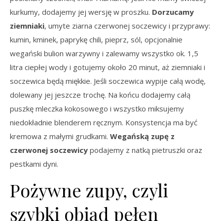
kurkumy, dodajemy jej wersję w proszku.
Dorzucamy
ziemniaki
, umyte ziarna czerwonej soczewicy i przyprawy:
kumin, kminek, paprykę chili, pieprz, sól, opcjonalnie
wegański bulion warzywny i zalewamy wszystko ok. 1,5
litra ciepłej wody i gotujemy około 20 minut, aż ziemniaki i
soczewica będą miękkie. Jeśli soczewica wypije całą wodę,
dolewany jej jeszcze trochę. Na końcu dodajemy całą
puszkę mleczka kokosowego i wszystko miksujemy
niedokładnie blenderem ręcznym. Konsystencja ma być
kremowa z małymi grudkami.
Wegańską zupę z
czerwonej soczewicy
podajemy z natką pietruszki oraz
pestkami dyni.
Pożywne zupy, czyli
szybki obiad pełen