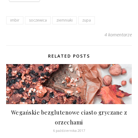
imbir
soczewica
ziemniaki
zupa
4 komentarze
RELATED POSTS
Wegańskie bezglutenowe ciasto gryczane z
orzechami
6 października 2017