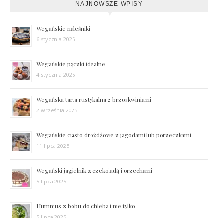
NAJNOWSZE WPISY
Wegańskie naleśniki
6 stycznia 2026
Wegańskie pączki idealne
4 stycznia 2026
Wegańska tarta rustykalna z brzoskwiniami
2 września 2025
Wegańskie ciasto drożdżowe z jagodami lub porzeczkami
11 lipca 2025
Wegański jagielnik z czekoladą i orzechami
5 lipca 2025
Hummus z bobu do chleba i nie tylko
5 lipca 2025