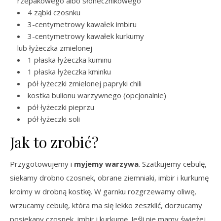
rzepakowego albo słonecznikowego
4 ząbki czosnku
3-centymetrowy kawałek imbiru
3-centymetrowy kawałek kurkumy
lub łyżeczka zmielonej
1 płaska łyżeczka kuminu
1 płaska łyżeczka kminku
pół łyżeczki zmielonej papryki chili
kostka bulionu warzywnego (opcjonalnie)
pół łyżeczki pieprzu
pół łyżeczki soli
Jak to zrobić?
Przygotowujemy i
myjemy warzywa
. Szatkujemy cebulę,
siekamy drobno czosnek, obrane ziemniaki, imbir i kurkumę
kroimy w drobną kostkę. W garnku rozgrzewamy oliwę,
wrzucamy cebulę, która ma się lekko zeszklić, dorzucamy
posiekany czosnek, imbir i kurkumę. Jeśli nie mamy świeżej