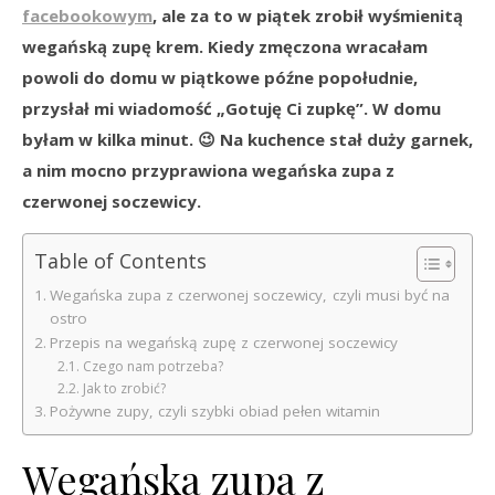
facebookowym
, ale za to w piątek zrobił wyśmienitą
wegańską zupę krem. Kiedy zmęczona wracałam
powoli do domu w piątkowe późne popołudnie,
przysłał mi wiadomość „Gotuję Ci zupkę”. W domu
byłam w kilka minut. 😉 Na kuchence stał duży garnek,
a nim mocno przyprawiona wegańska zupa z
czerwonej soczewicy.
Table of Contents
Wegańska zupa z czerwonej soczewicy, czyli musi być na
ostro
Przepis na wegańską zupę z czerwonej soczewicy
Czego nam potrzeba?
Jak to zrobić?
Pożywne zupy, czyli szybki obiad pełen witamin
Wegańska zupa z