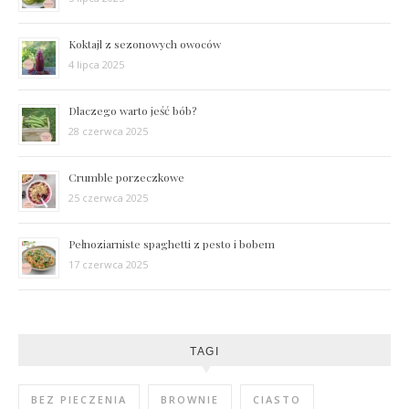
Koktajl z sezonowych owoców
4 lipca 2025
Dlaczego warto jeść bób?
28 czerwca 2025
Crumble porzeczkowe
25 czerwca 2025
Pełnoziarniste spaghetti z pesto i bobem
17 czerwca 2025
TAGI
BEZ PIECZENIA
BROWNIE
CIASTO