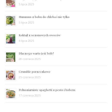
5 lipca 2025
Hummus z bobu do chleba i nie tylko
5 lipca 2025
Koktajl z sezonowych owoców
4 lipca 2025
Dlaczego warto jeść bób?
28 czerwca 2025
Crumble porzeczkowe
25 czerwca 2025
Pełnoziarniste spaghetti z pesto i bobem
17 czerwca 2025