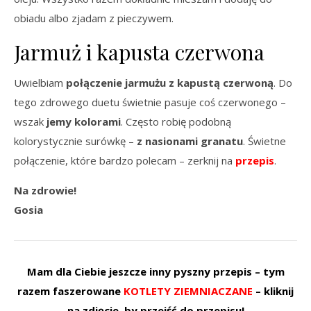
obiadu albo zjadam z pieczywem.
Jarmuż i kapusta czerwona
Uwielbiam
połączenie jarmużu z kapustą czerwoną
. Do
tego zdrowego duetu świetnie pasuje coś czerwonego –
wszak
jemy kolorami
. Często robię podobną
kolorystycznie surówkę –
z nasionami granatu
. Świetne
połączenie, które bardzo polecam – zerknij na
przepis
.
Na zdrowie!
Gosia
Mam dla Ciebie jeszcze inny pyszny przepis – tym
razem faszerowane
KOTLETY ZIEMNIACZANE
– kliknij
na zdjęcie, by przejść do przepisu!