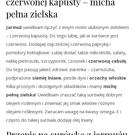
czerwonej kapusty – micha
pełna zielska
Jarmuż
uwielbiam łączyć z innym moim ulubionym zielskiem
– czerwoną kapustą. Do tego lubię, jak w surówce jest
czerwono. Dodajaę najcześciej czerwoną paprykę i
pomidory koktajlowe. Lubię dodać także mikrolistki, sałaty,
natkę pietruszki, szczypiorek, czosnek i
czerwoną cebulę
.
Do tego pasują jakieś zdrowe ziarenka – czarnuszka,
podprażone
siemię lniane
, pestki dyni i
orzechy włoskie
.
Kilka prostych i dostępnych składników i mamy
michę
pełną zielska
! Uwielbiam zraszać taką surówkę dobrym
olejem roślinnym i zmieniać jej smak właśnie różnymi
olejami roślinnymi. Zwracam uwagę na kwasy omega-3 i
często do takiej surówki dodaję olej lniany.
Przepis na surówkę z jarmużu