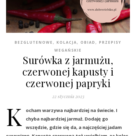
,
,
,
BEZGLUTENOWE
KOLACJA
OBIAD
PRZEPISY
WEGAŃSKIE
Surówka z jarmużu,
czerwonej kapusty i
czerwonej papryki
22 stycznia 2023
K
ocham warzywa najbardziej na świecie. I
chyba najbardziej jarmuż. Dodaję go
wszędzie, gdzie się da, a najczęściej jadam
surowiznę. Kapustę czerwoną też uwielbiam, za kolor,