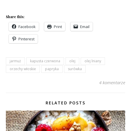
Share this:
Facebook
Print
Email
Pinterest
jarmuż
kapusta czerwona
olej
olej lniany
orzechy włoskie
papryka
surówka
4 komentarze
RELATED POSTS