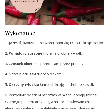
Wykonanie:
1.
Jarmuż
, kapustę czerwoną, paprykę i cebulę kroję cienko.
2.
Pomidory suszone
kroję na drobne kawałki.
3. Czosnek obieram i przeciskam przez praskę.
4. Natkę pietruszki drobno siekam.
5.
Orzechy włoskie
łamię lub kroję na drobne kawałki.
6. Wszystkie składniki mieszam w misce, dodaję trochę
czarnego pieprzu oraz soli, a na koniec wlewam chlust
oleju. Wszystko razem dokładnie mieszam i dodaję do