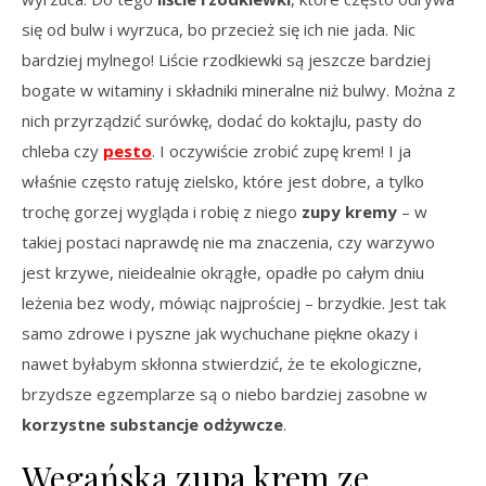
się od bulw i wyrzuca, bo przecież się ich nie jada. Nic
bardziej mylnego! Liście rzodkiewki są jeszcze bardziej
bogate w witaminy i składniki mineralne niż bulwy. Można z
nich przyrządzić surówkę, dodać do koktajlu, pasty do
chleba czy
pesto
. I oczywiście zrobić zupę krem! I ja
właśnie często ratuję zielsko, które jest dobre, a tylko
trochę gorzej wygląda i robię z niego
zupy kremy
– w
takiej postaci naprawdę nie ma znaczenia, czy warzywo
jest krzywe, nieidealnie okrągłe, opadłe po całym dniu
leżenia bez wody, mówiąc najprościej – brzydkie. Jest tak
samo zdrowe i pyszne jak wychuchane piękne okazy i
nawet byłabym skłonna stwierdzić, że te ekologiczne,
brzydsze egzemplarze są o niebo bardziej zasobne w
korzystne substancje odżywcze
.
Wegańska zupa krem ze