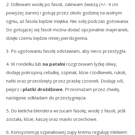
2. Odlewam wodę po fasoli, zalewam świeżą (+/- 4 cm
powyżej ziaren) i gotuję przez około godzinę na wolnym
ogniu, aż fasola będzie miękka. Nie solę podczas gotowania.
Do gotującej się fasoli można dodać opcjonalnie majeranek,
dzięki czemu będzie mniej pierdogenna.
3. Po ugotowaniu fasolę odstawiam, aby nieco przestygła.
4. W rondelku lub
na patelni
rozgrzewam łyżkę oliwy,
dodaję pokrojoną cebulkę, szpinak, liście rzodkiewki, rukoli,
natki oraz przeciśnięty przez praskę czosnek. Dodaję sól,
pieprz i
płatki drożdżowe.
Przesmażam przez chwilę,
następnie odkładam do przestygnięcia.
5. Do kielicha blendera wrzucam fasolę, wodę z fasoli, jeśli
została, liście, kaszę oraz masło orzechowe.
6. Konsystencję szpinakowej zupy kremu reguluję mlekiem