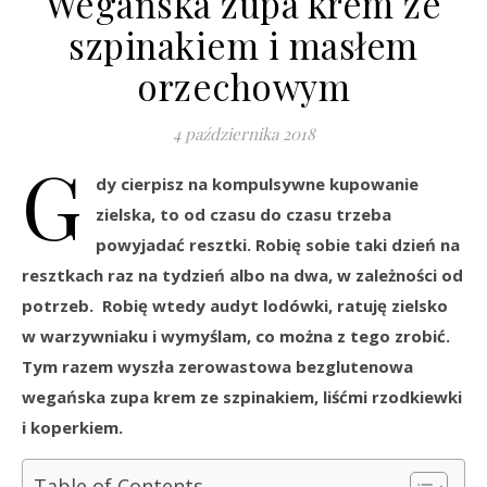
Wegańska zupa krem ze
szpinakiem i masłem
orzechowym
4 października 2018
G
dy cierpisz na kompulsywne kupowanie
zielska, to od czasu do czasu trzeba
powyjadać resztki. Robię sobie taki dzień na
resztkach raz na tydzień albo na dwa, w zależności od
potrzeb. Robię wtedy audyt lodówki, ratuję zielsko
w warzywniaku i wymyślam, co można z tego zrobić.
Tym razem wyszła zerowastowa bezglutenowa
wegańska zupa krem ze szpinakiem, liśćmi rzodkiewki
i koperkiem.
Table of Contents