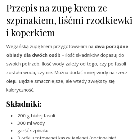
Przepis na zupę krem ze
szpinakiem, liśćmi rzodkiewki
i koperkiem
Wegańską zupę krem przygotowałam na
dwa porządne
obiady dla dwóch osób
– ilość składników dopasuj do
swoich potrzeb. Ilość wody zależy od tego, czy po fasoli
została woda, czy nie. Można dodać mniej wody na rzecz
oleju. Będzie smaczniejsze, ale wtedy zwiększy się
kaloryczność.
Składniki:
200 g białej fasoli
300 ml wody
garść szpinaku
3 łyżki ugotowanej kaszy jaglanej (opcjonalnie)