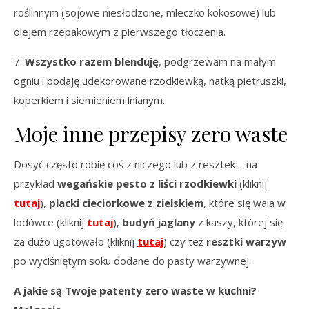
roślinnym (sojowe niesłodzone, mleczko kokosowe) lub
olejem rzepakowym z pierwszego tłoczenia.
7.
Wszystko razem blenduję
, podgrzewam na małym
ogniu i podaję udekorowane rzodkiewką, natką pietruszki,
koperkiem i siemieniem lnianym.
Moje inne przepisy zero waste
Dosyć często robię coś z niczego lub z resztek – na
przykład
wegańskie pesto z liści rzodkiewki
(kliknij
tutaj
),
placki cieciorkowe z zielskiem
, które się wala w
lodówce (kliknij
tutaj
),
budyń jaglany
z kaszy, której się
za dużo ugotowało (kliknij
tutaj
) czy też
resztki warzyw
po wyciśniętym soku dodane do pasty warzywnej.
A jakie są Twoje patenty zero waste w kuchni?