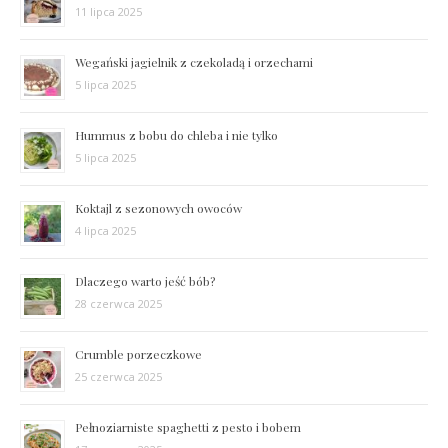
11 lipca 2025
Wegański jagielnik z czekoladą i orzechami
5 lipca 2025
Hummus z bobu do chleba i nie tylko
5 lipca 2025
Koktajl z sezonowych owoców
4 lipca 2025
Dlaczego warto jeść bób?
28 czerwca 2025
Crumble porzeczkowe
25 czerwca 2025
Pełnoziarniste spaghetti z pesto i bobem