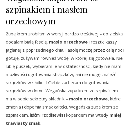
szpinakiem i masłem
orzechowym
Zupę krem zrobiłam w wersji bardzo treściwej – do zielska
dodałam białą fasolę,
masło orzechowe
i resztki kaszy
jaglanej z poprzedniego dnia. Fasolę moczę przez całą noc i
gotuję, zużywam również wodę, w której się gotowała. Nie
lubię puszek, wybieram je w ostateczności, kiedy nie mam
możliwości ugotowania strączków, ani nie mogę znaleźć
strączków w słoiku. I Ciebie zachęcam do gotowania
strączków w domu. Wegańska zupa krem ze szpinakiem
ma w sobie sekretny składnik –
masło orzechowe,
które
zmienia i dopełnia smak całości. Wegańska zupa krem ze
szpinakiem, liśćmi rzodkiewki i koperkiem ma wtedy
mniej
trawiasty smak
.