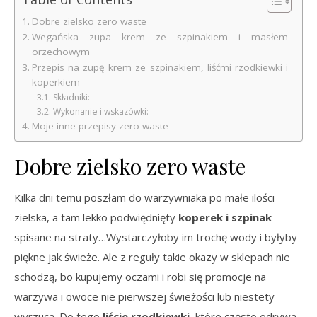
Dobre zielsko zero waste
Wegańska zupa krem ze szpinakiem i masłem
orzechowym
Przepis na zupę krem ze szpinakiem, liśćmi rzodkiewki i
koperkiem
Składniki:
Wykonanie i wskazówki:
Moje inne przepisy zero waste
Dobre zielsko zero waste
Kilka dni temu poszłam do warzywniaka po małe ilości
zielska, a tam lekko podwiędnięty
koperek i szpinak
spisane na straty…Wystarczyłoby im trochę wody i byłyby
piękne jak świeże. Ale z reguły takie okazy w sklepach nie
schodzą, bo kupujemy oczami i robi się promocje na
warzywa i owoce nie pierwszej świeżości lub niestety
wyrzuca. Do tego
liście rzodkiewki
, które często odrywa