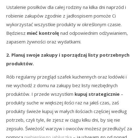
Ustalenie posiłków dla całej rodziny na kilka dni naprzód i
robienie zakupów zgodnie z jadłospisem pomoże Ci
wykorzystać wszystkie produkty w określonym czasie.
Będziesz
mieć kontrolę
nad odpowiednim odżywianiem,
zapasem żywności oraz wydatkami.
2. Planuj swoje zakupy i sporządzaj listy potrzebnych
produktów.
Rób regularny przegląd szafek kuchennych oraz lodówki i
nie wychodź z domu na zakupy bez listy niezbędnych
produktów. I przede wszystkim
kupuj strategicznie
–
produkty suche w większej ilości raz na jakiś czas, zaś
produkty świeże kupuj w małych ilościach częściej według
potrzeb, czyli tyle, ile zjesz w ciągu kilku dni, by się nie
zepsuło. Świeżość warzyw i owoców możesz przedłużyć za
pomocą
niebieskiego jabłuszka
– ja używam go od ponad