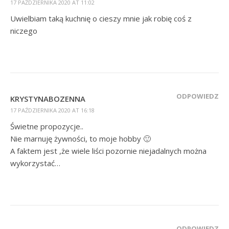
17 PAŹDZIERNIKA 2020 AT 11:02
Uwielbiam taką kuchnię o cieszy mnie jak robię coś z
niczego
ODPOWIEDZ
KRYSTYNABOZENNA
17 PAŹDZIERNIKA 2020 AT 16:18
Świetne propozycje..
Nie marnuję żywności, to moje hobby 🙂
A faktem jest ,że wiele liści pozornie niejadalnych można
wykorzystać…
ODPOWIEDZ