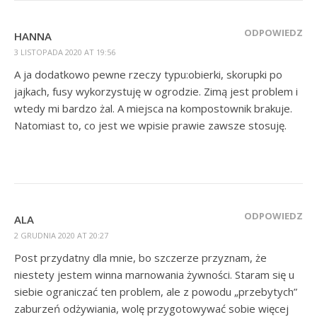
ODPOWIEDZ
HANNA
3 LISTOPADA 2020 AT 19:56
A ja dodatkowo pewne rzeczy typu:obierki, skorupki po
jajkach, fusy wykorzystuję w ogrodzie. Zimą jest problem i
wtedy mi bardzo żal. A miejsca na kompostownik brakuje.
Natomiast to, co jest we wpisie prawie zawsze stosuję.
ODPOWIEDZ
ALA
2 GRUDNIA 2020 AT 20:27
Post przydatny dla mnie, bo szczerze przyznam, że
niestety jestem winna marnowania żywności. Staram się u
siebie ograniczać ten problem, ale z powodu „przebytych”
zaburzeń odżywiania, wolę przygotowywać sobie więcej