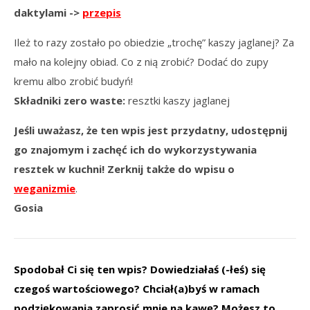
daktylami ->
przepis
Ileż to razy zostało po obiedzie „trochę” kaszy jaglanej? Za
mało na kolejny obiad. Co z nią zrobić? Dodać do zupy
kremu albo zrobić budyń!
Składniki zero waste:
resztki kaszy jaglanej
Jeśli uważasz, że ten wpis jest przydatny, udostępnij
go znajomym i zachęć ich do wykorzystywania
resztek w kuchni! Zerknij także do wpisu o
weganizmie
.
Gosia
Spodobał Ci się ten wpis? Dowiedziałaś (-łeś) się
czegoś wartościowego? Chciał(a)byś w ramach
podziękowania zaprosić mnie na kawę?
Możesz to