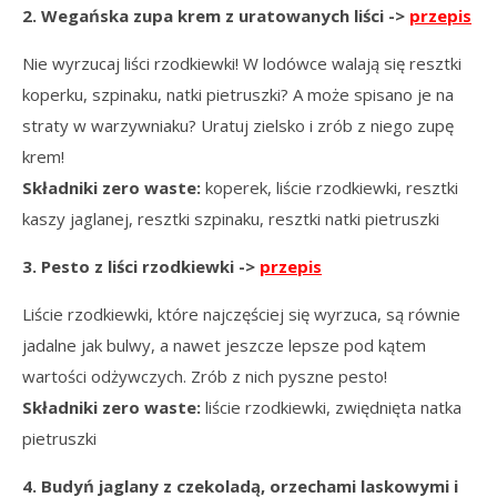
2. Wegańska zupa krem z uratowanych liści ->
przepis
Nie wyrzucaj liści rzodkiewki! W lodówce walają się resztki
koperku, szpinaku, natki pietruszki? A może spisano je na
straty w warzywniaku? Uratuj zielsko i zrób z niego zupę
krem!
Składniki zero waste:
koperek, liście rzodkiewki, resztki
kaszy jaglanej, resztki szpinaku, resztki natki pietruszki
3. Pesto z liści rzodkiewki ->
przepis
Liście rzodkiewki, które najczęściej się wyrzuca, są równie
jadalne jak bulwy, a nawet jeszcze lepsze pod kątem
wartości odżywczych. Zrób z nich pyszne pesto!
Składniki zero waste:
liście rzodkiewki, zwiędnięta natka
pietruszki
4. Budyń jaglany z czekoladą, orzechami laskowymi i