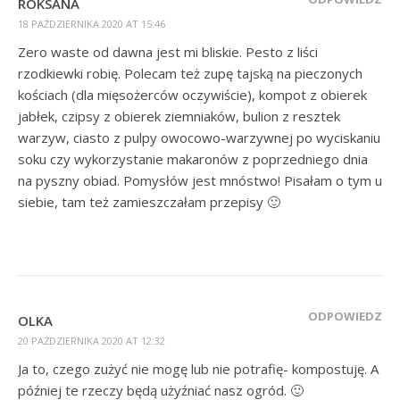
ROKSANA
18 PAŹDZIERNIKA 2020 AT 15:46
Zero waste od dawna jest mi bliskie. Pesto z liści
rzodkiewki robię. Polecam też zupę tajską na pieczonych
kościach (dla mięsożerców oczywiście), kompot z obierek
jabłek, czipsy z obierek ziemniaków, bulion z resztek
warzyw, ciasto z pulpy owocowo-warzywnej po wyciskaniu
soku czy wykorzystanie makaronów z poprzedniego dnia
na pyszny obiad. Pomysłów jest mnóstwo! Pisałam o tym u
siebie, tam też zamieszczałam przepisy 🙂
ODPOWIEDZ
OLKA
20 PAŹDZIERNIKA 2020 AT 12:32
Ja to, czego zużyć nie mogę lub nie potrafię- kompostuję. A
później te rzeczy będą użyźniać nasz ogród. 🙂