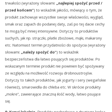
trwałości (wyrażony słowami:
„najlepiej spożyć przed /
przed końcem”
) to wskaźnik jakości, mówiący o tym, że
produkt zachowuje wszystkie swoje właściwości, wygląd,
smak oraz zapach do podanej daty, zaś po tej dacie cechy
te mogą być mniej intensywne. Dotyczy to produktów
suchych, jak np. strączki, płatki zbożowe, mąki, makarony
etc. Natomiast termin przydatności do spożycia (wyrażony
słowami:
„należy spożyć do”
) to wskaźnik
bezpieczeństwa dla łatwo psujących się produktów. Po
wskazanym terminie produkt nie powinien być spożywany
ze względu na możliwość rozwoju drobnoustrojów.
Dotyczy to takich produktów, jak jogurty i sery (wegańskie
również), smarowidła do chleba etc. W skrócie produkty
„mokre”, zawierające znaczną ilość wody, łatwo psujące
się.
9. Kupuj lokalnie.
Produkty pochodzące z drugiego końca