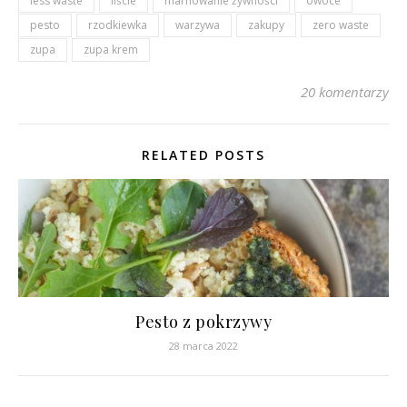
less waste
liście
marnowanie żywności
owoce
pesto
rzodkiewka
warzywa
zakupy
zero waste
zupa
zupa krem
20 komentarzy
RELATED POSTS
Pesto z pokrzywy
28 marca 2022