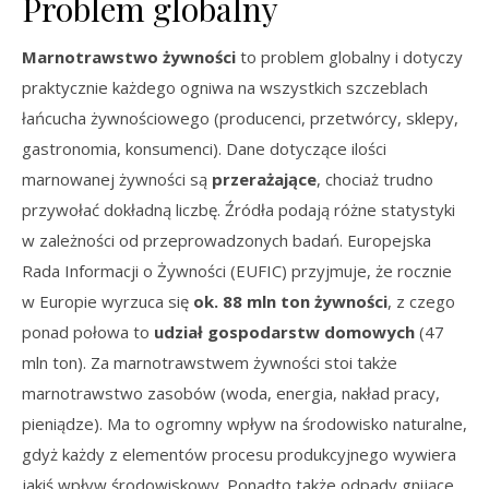
Problem globalny
Marnotrawstwo żywności
to problem globalny i dotyczy
praktycznie każdego ogniwa na wszystkich szczeblach
łańcucha żywnościowego (producenci, przetwórcy, sklepy,
gastronomia, konsumenci). Dane dotyczące ilości
marnowanej żywności są
przerażające
, chociaż trudno
przywołać dokładną liczbę. Źródła podają różne statystyki
w zależności od przeprowadzonych badań. Europejska
Rada Informacji o Żywności (EUFIC) przyjmuje, że rocznie
w Europie wyrzuca się
ok. 88 mln ton żywności
, z czego
ponad połowa to
udział gospodarstw domowych
(47
mln ton). Za marnotrawstwem żywności stoi także
marnotrawstwo zasobów (woda, energia, nakład pracy,
pieniądze). Ma to ogromny wpływ na środowisko naturalne,
gdyż każdy z elementów procesu produkcyjnego wywiera
jakiś wpływ środowiskowy. Ponadto także odpady gnijące