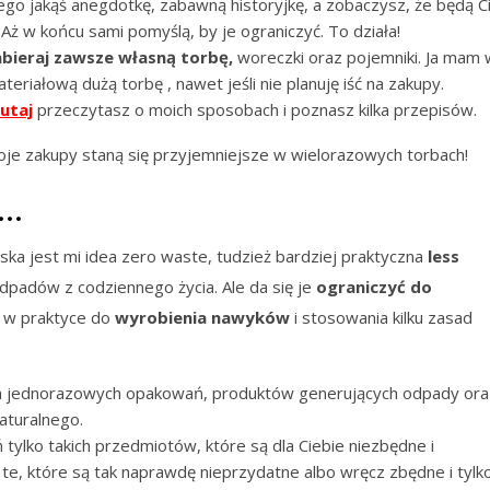
ego jakąś anegdotkę, zabawną historyjkę, a zobaczysz, że będą C
 Aż w końcu sami pomyślą, by je ograniczyć. To działa!
abieraj zawsze własną torbę,
woreczki oraz pojemniki. Ja mam 
eriałową dużą torbę , nawet jeśli nie planuję iść na zakupy.
utaj
przeczytasz o moich sposobach i poznasz kilka przepisów.
oje zakupy staną się przyjemniejsze w wielorazowych torbach!
j…
iska jest mi idea zero waste, tudzież bardziej praktyczna
less
odpadów z codziennego życia. Ale da się je
ograniczyć do
 w praktyce do
wyrobienia nawyków
i stosowania kilku zasad
h jednorazowych opakowań, produktów generujących odpady ora
aturalnego.
 tylko takich przedmiotów, które są dla Ciebie niezbędne i
 te, które są tak naprawdę nieprzydatne albo wręcz zbędne i tylk