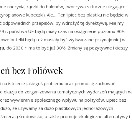
i inne naczynia, rączki do balonów, tworzywa sztuczne ulegające
tyropianowe kubeczki). Ale… Ten lipiec bez plastiku nie będzie w
ć odpowiednich przepisów, by wdrożyć tę dyrektywę. Miejmy
2029 r. państwa UE będą miały czas na osiągniecie poziomu 90%
. nowe butelki będą też musiały być wytwarzane przynajmniej w
gu
, do 2030 r. ma to być już 30%. Zmiany są pozytywne i cieszy
zień bez Foliówek
i na istnienie jakiegoś problemu oraz promocję zachowań
kże okazja do zorganizowania tematycznych wydarzeń mających n
 oraz wywieranie społecznego wpływu na polityków. Lipiec bez
 dużo, że używamy za dużo plastikowych jednorazowych
śmiecają środowisko, a także promuje ekologiczne alternatywy i