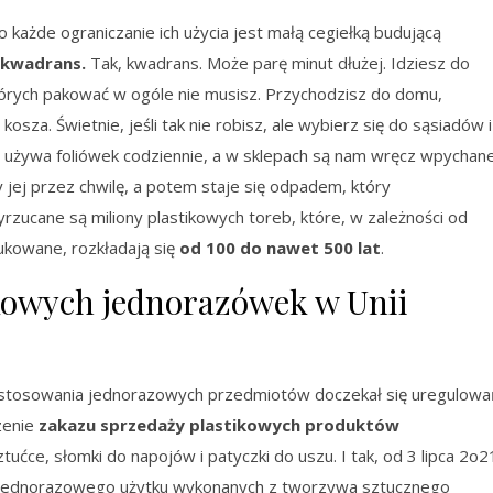
o każde ograniczanie ich użycia jest małą cegiełką budującą
 kwadrans.
Tak, kwadrans. Może parę minut dłużej. Idziesz do
tórych pakować w ogóle nie musisz. Przychodzisz do domu,
sza. Świetnie, jeśli tak nie robisz, ale wybierz się do sąsiadów i
as używa foliówek codziennie, a w sklepach są nam wręcz wpychane
y jej przez chwilę, a potem staje się odpadem, który
rzucane są miliony plastikowych toreb, które, w zależności od
ukowane, rozkładają się
od 100 do nawet 500 lat
.
kowych jednorazówek w Unii
m stosowania jednorazowych przedmiotów doczekał się uregulowa
zenie
zakazu sprzedaży plastikowych produktów
 sztućce, słomki do napojów i patyczki do uszu. I tak, od 3 lipca 2o2
 jednorazowego użytku wykonanych z tworzywa sztucznego