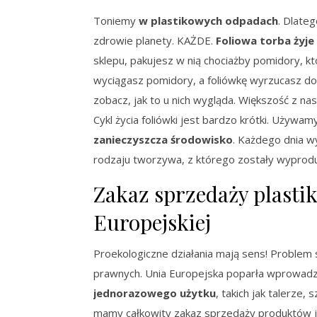
Toniemy
w plastikowych odpadach
. Dlateg
zdrowie planety. KAŻDE.
Foliowa torba żyje
sklepu, pakujesz w nią chociażby pomidory, k
wyciągasz pomidory, a foliówkę wyrzucasz do ko
zobacz, jak to u nich wygląda. Większość z n
Cykl życia foliówki jest bardzo krótki. Używam
zanieczyszcza środowisko
. Każdego dnia wy
rodzaju tworzywa, z którego zostały wyprod
Zakaz sprzedaży plasti
Europejskiej
Proekologiczne działania mają sens! Proble
prawnych. Unia Europejska poparła wprowad
jednorazowego użytku
, takich jak talerze,
mamy całkowity zakaz sprzedaży produktów