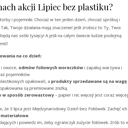
ch akcji Lipiec bez plastiku?
by i pojemniki. Chociaż w ten jeden dzień, chociaż spróbuj i
j! Tak, Twoje działania mają znaczenie! Jeśli zrobisz to Ty, Twoi
… będą nas setki tysięcy! A jeśli na całym świecie ludzie podejmą
enić!
owania na co dzień:
a i owoce,
odmów foliowych woreczków
i zapakuj warzywa i
raz pojemników.
 plastikowych opakowań, a
produkty sprzedawane są na wagę
 opakowania są premiowane zniżką.
 w sposób zerowastowy
– papier i nic więcej! Jest coraz więcej
w, że 3 lipca jest Międzynarodowy Dzień bez Foliówek. Zachęć ich
 materiałowe
.
jących i powiedz im, żeby ograniczyli zużycie foliówek. Zrób to 