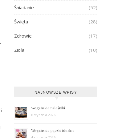
Śniadanie
(52)
Święta
(28)
Zdrowie
(17)
.
Zioła
(10)
NAJNOWSZE WPISY
Wegańskie naleśniki
ń
6 stycznia 2026
1
Wegańskie pączki idealne
4 stycznia 2026