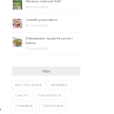
Dlaczego warto jeść bób?
28 czerwca 2025
Crumble porzeczkowe
25 czerwca 2025
Pełnoziarniste spaghetti z pesto i
bobem
17 czerwca 2025
TAGI
BEZ PIECZENIA
BROWNIE
CIASTO
CIECIERZYCA
CYNAMON
CZEKOLADA
w