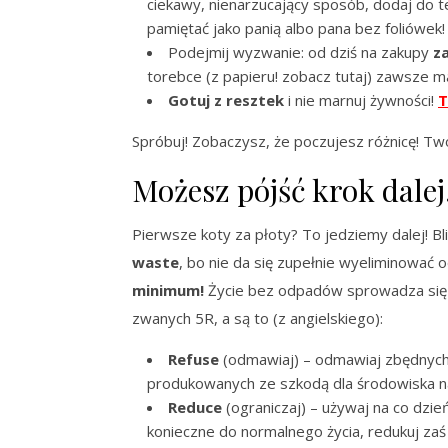
ciekawy, nienarzucający sposób, dodaj do t
pamiętać jako panią albo pana bez foliówek!
Podejmij wyzwanie: od dziś na zakupy
z
torebce (z papieru! zobacz tutaj) zawsze mat
Gotuj z resztek
i nie marnuj żywności!
T
Spróbuj! Zobaczysz, że poczujesz różnicę! Tw
Możesz pójść krok dale
Pierwsze koty za płoty? To jedziemy dalej! Bl
waste
, bo nie da się zupełnie wyeliminować 
minimum!
Życie bez odpadów sprowadza się
zwanych 5R, a są to (z angielskiego):
Refuse
(odmawiaj) – odmawiaj zbędnyc
produkowanych ze szkodą dla środowiska n
Reduce
(ograniczaj) – używaj na co dzień
konieczne do normalnego życia, redukuj zaś