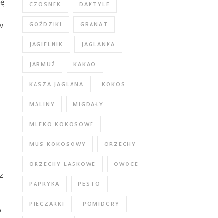
ię
CZOSNEK
DAKTYLE
GOŹDZIKI
GRANAT
w
JAGIELNIK
JAGLANKA
JARMUŻ
KAKAO
KASZA JAGLANA
KOKOS
MALINY
MIGDAŁY
MLEKO KOKOSOWE
MUS KOKOSOWY
ORZECHY
ORZECHY LASKOWE
OWOCE
z
PAPRYKA
PESTO
PIECZARKI
POMIDORY
o