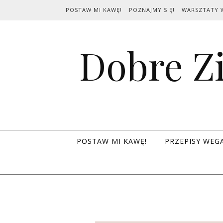
Skip to content
POSTAW MI KAWĘ!
POZNAJMY SIĘ!
WARSZTATY 
Dobre Zi
POSTAW MI KAWĘ!
PRZEPISY WEG