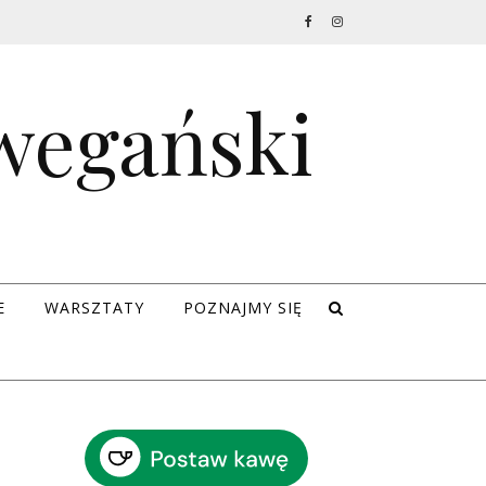
 wegański
E
WARSZTATY
POZNAJMY SIĘ