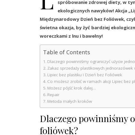
spróbowanie zdrowej diety, w tym
ekologicznych nawyków! Akcja „Lip
Międzynarodowy Dzień bez Foliówek, czyli 
świetna okazja, by żyć bardziej ekologicz
woreczkami z lnu i bawełny!
Table of Contents
Dlaczego powinniśmy ograniczyć użycie jedn
Zakaz sprzedaży plastikowych jednorazówek w
Lipiec bez plastiku i Dzień bez Foliówek
Co możesz zrobić w ramach akcji Lipiec bez pl
Możesz pójść krok dalej…
Repair
Metoda małych kroków
Dlaczego powinniśmy o
foliówek?