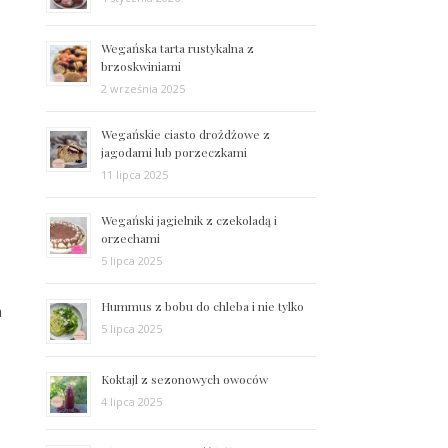
Wegańska tarta rustykalna z
brzoskwiniami
2 września 2025
Wegańskie ciasto drożdżowe z
jagodami lub porzeczkami
11 lipca 2025
Wegański jagielnik z czekoladą i
orzechami
5 lipca 2025
Hummus z bobu do chleba i nie tylko
a
5 lipca 2025
Koktajl z sezonowych owoców
4 lipca 2025