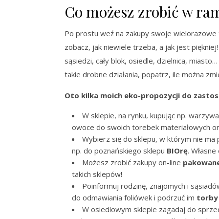
Co możesz zrobić w rama
Po prostu weź na zakupy swoje wielorazowe tor
zobacz, jak niewiele trzeba, a jak jest pięknie
sąsiedzi, cały blok, osiedle, dzielnica, miasto
takie drobne działania, popatrz, ile można zmi
Oto kilka moich eko-propozycji do zastos
W sklepie, na rynku, kupując np. warzyw
owoce do swoich torebek materiałowych o
Wybierz się do sklepu, w którym nie ma
np. do poznańskiego sklepu
BIOrę
. Własne
Możesz zrobić zakupy on-line
pakowane
takich sklepów!
Poinformuj rodzinę, znajomych i sąsiadó
do odmawiania foliówek i podrzuć im
torby
W osiedlowym sklepie zagadaj do sprzeda