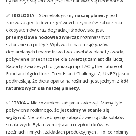
by nauczyć się zdrowo jeść i nie nabawić się niedoborów.
✅
EKOLOGIA
– Stan ekologiczny
naszej planety
jest
zatrważający. Jednym z głównych czynników zaburzenia
ekosystemów oraz degradacji środowiska jest
przemysłowa hodowla zwierząt
rozmnażanych
sztucznie na potęgę. Wpływa to na emisję gazów
cieplarnianych i marnotrawstwo zasobów planety (woda,
pożywienie przeznaczane dla zwierząt zamiast dla ludzi).
Raporty światowych organizacji
(np. FAO „The Future of
Food and Agriculture: Trends and Challenges”, UNEP)
jasno
podkreślają, że dieta oparta na roślinach jest jednym z
kół
ratunkowych dla naszej planety
.
✅
ETYKA
– Nie rozumiem zabijania zwierząt. Mamy tyle
pożywienia roślinnego, że
jesteśmy w stanie się
wyżywić
. Nie potrzebujemy zabijać zwierząt dla kubków
smakowych
. Byłam w miejscach rozpłodu krów, w
rzeźniach i innych „zakładach produkcyjnych”. To, co robimy