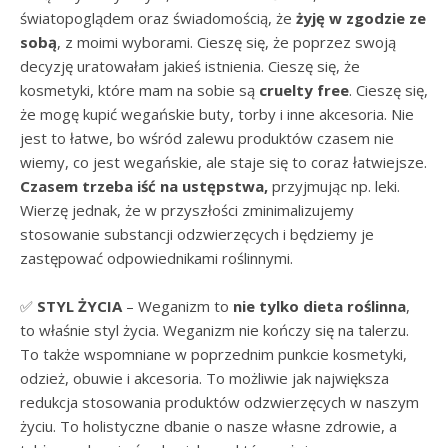
światopoglądem oraz świadomością, że
żyję w zgodzie ze
sobą
, z moimi wyborami. Cieszę się, że poprzez swoją
decyzję uratowałam jakieś istnienia. Cieszę się, że
kosmetyki, które mam na sobie są
cruelty free
. Cieszę się,
że mogę kupić wegańskie buty, torby i inne akcesoria. Nie
jest to łatwe, bo wśród zalewu produktów czasem nie
wiemy, co jest wegańskie, ale staje się to coraz łatwiejsze.
Czasem trzeba iść na ustępstwa,
przyjmując np. leki.
Wierzę jednak, że w przyszłości zminimalizujemy
stosowanie substancji odzwierzęcych i będziemy je
zastępować odpowiednikami roślinnymi.
✅
STYL ŻYCIA
– Weganizm to
nie tylko dieta roślinna
,
to właśnie styl życia. Weganizm nie kończy się na talerzu.
To także wspomniane w poprzednim punkcie kosmetyki,
odzież, obuwie i akcesoria. To możliwie jak największa
redukcja stosowania produktów odzwierzęcych w naszym
życiu. To holistyczne dbanie o nasze własne zdrowie, a