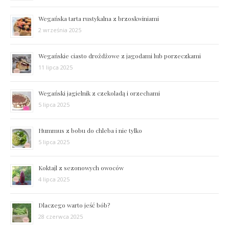
Wegańska tarta rustykalna z brzoskwiniami
2 września 2025
Wegańskie ciasto drożdżowe z jagodami lub porzeczkami
11 lipca 2025
Wegański jagielnik z czekoladą i orzechami
5 lipca 2025
Hummus z bobu do chleba i nie tylko
5 lipca 2025
Koktajl z sezonowych owoców
4 lipca 2025
Dlaczego warto jeść bób?
28 czerwca 2025