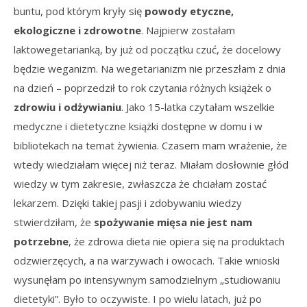
buntu, pod którym kryły się
powody etyczne,
ekologiczne i zdrowotne
. Najpierw zostałam
laktowegetarianką, by już od początku czuć, że docelowy
będzie weganizm. Na wegetarianizm nie przeszłam z dnia
na dzień – poprzedził to rok czytania różnych książek o
zdrowiu i odżywianiu
. Jako 15-latka czytałam wszelkie
medyczne i dietetyczne książki dostępne w domu i w
bibliotekach na temat żywienia. Czasem mam wrażenie, że
wtedy wiedziałam więcej niż teraz. Miałam dosłownie głód
wiedzy w tym zakresie, zwłaszcza że chciałam zostać
lekarzem. Dzięki takiej pasji i zdobywaniu wiedzy
stwierdziłam, że
spożywanie mięsa nie jest nam
potrzebne
, że zdrowa dieta nie opiera się na produktach
odzwierzęcych, a na warzywach i owocach. Takie wnioski
wysunęłam po intensywnym samodzielnym „studiowaniu
dietetyki”. Było to oczywiste. I po wielu latach, już po