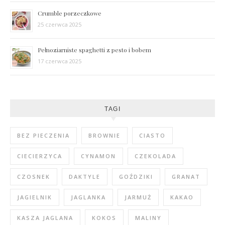
Crumble porzeczkowe
25 czerwca 2025
Pełnoziarniste spaghetti z pesto i bobem
17 czerwca 2025
TAGI
BEZ PIECZENIA
BROWNIE
CIASTO
CIECIERZYCA
CYNAMON
CZEKOLADA
CZOSNEK
DAKTYLE
GOŹDZIKI
GRANAT
JAGIELNIK
JAGLANKA
JARMUŻ
KAKAO
KASZA JAGLANA
KOKOS
MALINY