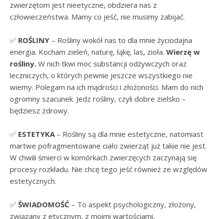
zwierzętom jest nieetyczne, obdziera nas z
człowieczeństwa. Mamy co jeść, nie musimy zabijać.
✅
ROŚLINY
– Rośliny wokół nas to dla mnie życiodajna
energia. Kocham zieleń, naturę, łąkę, las, zioła.
Wierzę w
rośliny.
W nich tkwi moc substancji odżywczych oraz
leczniczych, o których pewnie jeszcze wszystkiego nie
wiemy. Polegam na ich mądrości i złożoności. Mam do nich
ogromny szacunek. Jedz rośliny, czyli dobre zielsko –
będziesz zdrowy.
✅
ESTETYKA
– Rośliny są dla mnie estetyczne, natomiast
martwe pofragmentowane ciało zwierząt już takie nie jest.
W chwili śmierci w komórkach zwierzęcych zaczynają się
procesy rozkładu. Nie chcę tego jeść również ze względów
estetycznych.
✅
ŚWIADOMOŚĆ
– To aspekt psychologiczny, złożony,
związany z etycznym, z moimi wartościami,