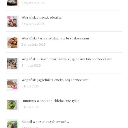
6 stycznia 2026
Wegańskie pączki idealne
4 stycznia 2026
Wegańska tarta rustykalna z brzoskwiniami
2 września 2025
Wegańskie ciasto drożdżowe z jagodami lub porzeczkami
11 lipca 2025
Wegański jagielnik z czekoladą i orzechami
5 lipca 2025
Hummus z bobu do chleba i nie tylko
5 lipca 2025
Koktajl z sezonowych owoców
4 lipca 2025