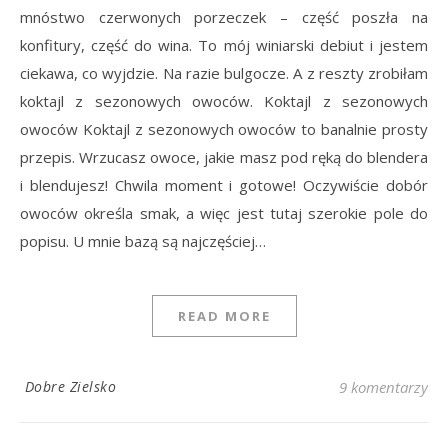
mnóstwo czerwonych porzeczek – część poszła na
konfitury, część do wina. To mój winiarski debiut i jestem
ciekawa, co wyjdzie. Na razie bulgocze. A z reszty zrobiłam
koktajl z sezonowych owoców. Koktajl z sezonowych
owoców Koktajl z sezonowych owoców to banalnie prosty
przepis. Wrzucasz owoce, jakie masz pod ręką do blendera
i blendujesz! Chwila moment i gotowe! Oczywiście dobór
owoców określa smak, a więc jest tutaj szerokie pole do
popisu. U mnie bazą są najczęściej…
READ MORE
Dobre Zielsko
9 komentarzy