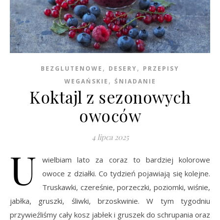
,
,
BEZGLUTENOWE
DESERY
PRZEPISY
,
WEGAŃSKIE
ŚNIADANIE
Koktajl z sezonowych
owoców
4 lipca 2025
U
wielbiam lato za coraz to bardziej kolorowe
owoce z działki. Co tydzień pojawiają się kolejne.
Truskawki, czereśnie, porzeczki, poziomki, wiśnie,
jabłka, gruszki, śliwki, brzoskwinie. W tym tygodniu
przywieźliśmy cały kosz jabłek i gruszek do schrupania oraz