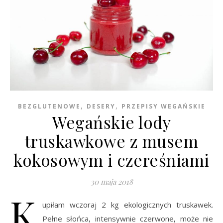
,
,
BEZGLUTENOWE
DESERY
PRZEPISY WEGAŃSKIE
Wegańskie lody
truskawkowe z musem
kokosowym i czereśniami
30 maja 2018
K
upiłam wczoraj 2 kg ekologicznych truskawek.
Pełne słońca, intensywnie czerwone, może nie