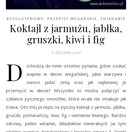
,
,
BEZGLUTENOWE
PRZEPISY WEGAŃSKIE
ŚNIADANIE
Koktajl z jarmużu, jabłka,
gruszki, kiwi i fig
6 stycznia 2019
D
ochodzą do mnie ostatnio pytania, gdzie szukać
wapnia w diecie wegańskiej, jakie warzywa i
owoce jadać zimą oraz jak najłatwiej je
przemycić w diecie? Wszystko to można połączyć w
szklance pysznego smoothie, które wcale nie smakuje jak
trawa. Oto mój przepis na pyszny koktajl z jarmużu, jabłka,
gruszki, pomarańczy, kiwi, fig i siemienia lnianego. Bardzo
zdrowy, pełen witamin, składników mineralnych (w tym
właśnie wapnia), betakarotenu i kwasów omega-3. Dzięki