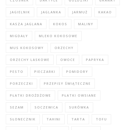
CZOSNEK
DAKTYLE
GOŹDZIKI
GRANAT
JAGIELNIK
JAGLANKA
JARMUŻ
KAKAO
KASZA JAGLANA
KOKOS
MALINY
MIGDAŁY
MLEKO KOKOSOWE
MUS KOKOSOWY
ORZECHY
ORZECHY LASKOWE
OWOCE
PAPRYKA
PESTO
PIECZARKI
POMIDORY
PORZECZKI
PRZEPISY ŚWIĄTECZNE
PŁATKI DROŻDŻOWE
PŁATKI OWSIANE
SEZAM
SOCZEWICA
SURÓWKA
SŁONECZNIK
TAHINI
TARTA
TOFU