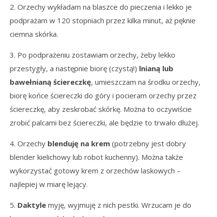
2. Orzechy wykładam na blaszce do pieczenia i lekko je
podprażam w 120 stopniach przez kilka minut, aż pęknie
ciemna skórka.
3. Po podprażeniu zostawiam orzechy, żeby lekko
przestygły, a następnie biorę (czystą!)
lnianą lub
bawełnianą ściereczkę
, umieszczam na środku orzechy,
biorę końce ściereczki do góry i pocieram orzechy przez
ściereczkę, aby zeskrobać skórkę. Można to oczywiście
zrobić palcami bez ściereczki, ale będzie to trwało dłużej.
4. Orzechy
blenduję na krem
(potrzebny jest dobry
blender kielichowy lub robot kuchenny). Można także
wykorzystać gotowy krem z orzechów laskowych –
najlepiej w miarę lejący.
5.
Daktyle
myję, wyjmuję z nich pestki. Wrzucam je do