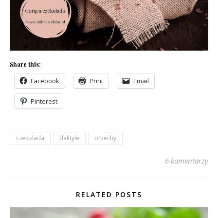
Share this:
Facebook
Print
Email
Pinterest
czekolada
daktyle
orzechy
6 komentarzy
RELATED POSTS