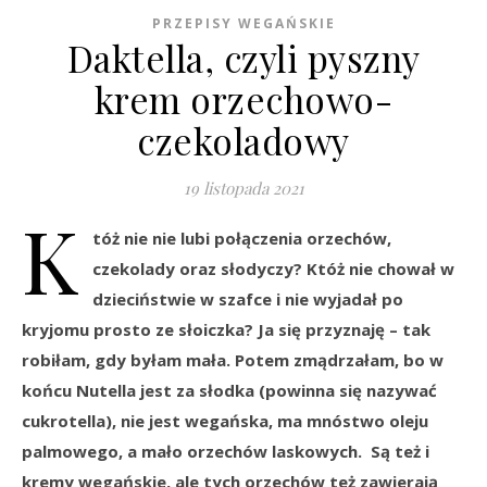
PRZEPISY WEGAŃSKIE
Daktella, czyli pyszny
krem orzechowo-
czekoladowy
19 listopada 2021
K
tóż nie nie lubi połączenia orzechów,
czekolady oraz słodyczy? Któż nie chował w
dzieciństwie w szafce i nie wyjadał po
kryjomu prosto ze słoiczka? Ja się przyznaję – tak
robiłam, gdy byłam mała. Potem zmądrzałam, bo w
końcu Nutella jest za słodka (powinna się nazywać
cukrotella), nie jest wegańska, ma mnóstwo oleju
palmowego, a mało orzechów laskowych. Są też i
kremy wegańskie, ale tych orzechów też zawierają