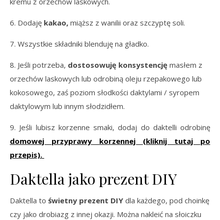
kremu z orzechów laskowych.
6. Dodaję
kakao,
miąższ z wanilii oraz szczyptę soli.
7. Wszystkie składniki blenduję na gładko.
8. Jeśli potrzeba,
dostosowuję konsystencję
masłem z
orzechów laskowych lub odrobiną oleju rzepakowego lub
kokosowego, zaś poziom słodkości daktylami / syropem
daktylowym lub innym słodzidłem.
9. Jeśli lubisz korzenne smaki, dodaj do daktelli odrobinę
domowej przyprawy korzennej (kliknij tutaj po
przepis).
Daktella jako prezent DIY
Daktella to
świetny prezent DIY
dla każdego, pod choinkę
czy jako drobiazg z innej okazji. Można nakleić na słoiczku