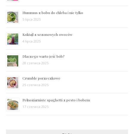
Hummus z bobu do chleba i nie tylko
5 lipca 2025
Koktajl z sezonowych owoców
4 lipca 2025
Dlaczego warto jeść bób?
28 czerwca 2025
Crumble porzeczkowe
25 czerwca 2025
Pełnoziarniste spaghetti z pesto i bobem
17 czerwca 2025