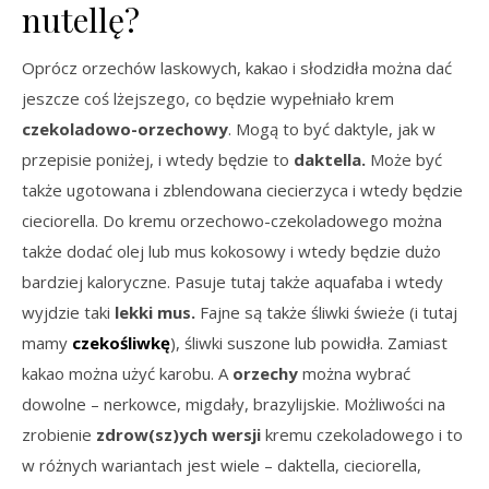
nutellę?
Oprócz orzechów laskowych, kakao i słodzidła można dać
jeszcze coś lżejszego, co będzie wypełniało krem
czekoladowo-orzechowy
. Mogą to być daktyle, jak w
przepisie poniżej, i wtedy będzie to
daktella.
Może być
także ugotowana i zblendowana ciecierzyca i wtedy będzie
cieciorella. Do kremu orzechowo-czekoladowego można
także dodać olej lub mus kokosowy i wtedy będzie dużo
bardziej kaloryczne. Pasuje tutaj także aquafaba i wtedy
wyjdzie taki
lekki mus.
Fajne są także śliwki świeże (i tutaj
mamy
czekośliwkę
), śliwki suszone lub powidła. Zamiast
kakao można użyć karobu. A
orzechy
można wybrać
dowolne – nerkowce, migdały, brazylijskie. Możliwości na
zrobienie
zdrow(sz)ych wersji
kremu czekoladowego i to
w różnych wariantach jest wiele – daktella, cieciorella,