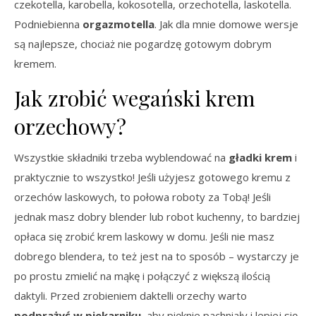
czekotella, karobella, kokosotella, orzechotella, laskotella.
Podniebienna
orgazmotella
. Jak dla mnie domowe wersje
są najlepsze, chociaż nie pogardzę gotowym dobrym
kremem.
Jak zrobić wegański krem
orzechowy?
Wszystkie składniki trzeba wyblendować na
gładki krem
i
praktycznie to wszystko! Jeśli użyjesz gotowego kremu z
orzechów laskowych, to połowa roboty za Tobą! Jeśli
jednak masz dobry blender lub robot kuchenny, to bardziej
opłaca się zrobić krem laskowy w domu. Jeśli nie masz
dobrego blendera, to też jest na to sposób – wystarczy je
po prostu zmielić na mąkę i połączyć z większą ilością
daktyli. Przed zrobieniem daktelli orzechy warto
podprażyć w piekarniku
, aby pięknie pachniały i lepiej się