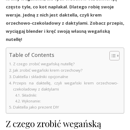
często tyle, co kot napłakał. Dlatego robię swoje
wersje. Jedną z nich jest daktella, czyli krem
orzechowo-czekoladowy z daktylami. Zobacz przepis,
wyciągaj blender i kręć swoją własną wegańską
nutellę!
Table of Contents
Z czego zrobić wegańską nutellę?
Jak zrobić wegański krem orzechowy?
Daktella i składniki opcjonalne
Przepis na daktellę, czyli wegański krem orzechowo-
czekoladowy z daktylami
Składniki:
Wykonanie:
Daktella jako prezent DIY
Z czego zrobić wegańską