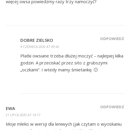
więcej owsa powiedzmy razy trzy namoczyć?
ODPOWIEDZ
DOBRE ZIELSKO
4 CZERWCA 2020 AT 09:42
Płatki owsiane trzeba dłużej moczyć – najlepiej kilka
godzin. A przeciskać przez sito z grubszymi
„oczkami”. I wtedy mamy śmietankę. 🙂
ODPOWIEDZ
EWA
21 LIPCA 2020 AT 16:17
Moje mleko w wersji dla leniwych (jak czytam o wyciskaniu