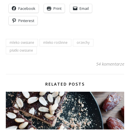
Facebook
Print
Email
Pinterest
mleko owsiane
mleko roślinne
orzechy
płatki owsiane
54 komentarze
RELATED POSTS