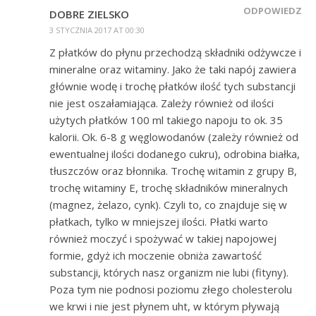
ODPOWIEDZ
DOBRE ZIELSKO
3 STYCZNIA 2017 AT 00:30
Z płatków do płynu przechodzą składniki odżywcze i
mineralne oraz witaminy. Jako że taki napój zawiera
głównie wodę i trochę płatków ilość tych substancji
nie jest oszałamiająca. Zależy również od ilości
użytych płatków 100 ml takiego napoju to ok. 35
kalorii. Ok. 6-8 g węglowodanów (zależy również od
ewentualnej ilości dodanego cukru), odrobina białka,
tłuszczów oraz błonnika. Trochę witamin z grupy B,
trochę witaminy E, trochę składników mineralnych
(magnez, żelazo, cynk). Czyli to, co znajduje się w
płatkach, tylko w mniejszej ilości. Płatki warto
również moczyć i spożywać w takiej napojowej
formie, gdyż ich moczenie obniża zawartość
substancji, których nasz organizm nie lubi (fityny).
Poza tym nie podnosi poziomu złego cholesterolu
we krwi i nie jest płynem uht, w którym pływają