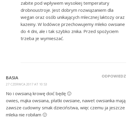
zabite pod wpływem wysokiej temperatury
drobnoustroje. Jest dobrym rozwiązaniem dla
wegan oraz osób unikających mlecznej laktozy oraz
kazeiny. W lodówce przechowujemy mleko owsiane
do 4 dni, ale i tak szybko znika. Przed spożyciem
trzeba je wymieszać.
ODPOWIEDZ
BASIA
27 CZERWCA 2017 AT 10:53
No i owsianą krowę doić będę 🙂
owies, mąka owsiana, płatki owsiane, nawet owsianka mają
zawsze cudowny smak dzieciństwa, więc czemu ja jeszcze
mleka nie robiłam 🙂