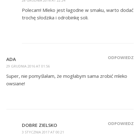
28 GRUDNIA 2016 AT 22:24
Polecam! Mleko jest łagodne w smaku, warto dodać
trochę słodzika i odrobinkę soli.
ODPOWIEDZ
ADA
29 GRUDNIA 2016 AT 01:56
Super, nie pomyślałam, że mogłabym sama zrobić mleko
owsiane!
ODPOWIEDZ
DOBRE ZIELSKO
3 STYCZNIA 2017 AT 00:21