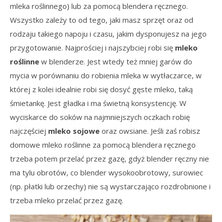
mleka roślinnego) lub za pomocą blendera ręcznego.
Wszystko zależy to od tego, jaki masz sprzęt oraz od
rodzaju takiego napoju i czasu, jakim dysponujesz na jego
przygotowanie. Najprościej i najszybciej robi się
mleko
roślinne
w blenderze. Jest wtedy też mniej garów do
mycia w porównaniu do robienia mleka w wytłaczarce, w
której z kolei idealnie robi się dosyć gęste mleko, taką
śmietankę. Jest gładka i ma świetną konsystencję. W
wyciskarce do soków na najmniejszych oczkach robię
najczęściej
mleko sojowe
oraz owsiane. Jeśli zaś robisz
domowe mleko roślinne za pomocą blendera ręcznego
trzeba potem przelać przez gazę, gdyż blender ręczny nie
ma tylu obrotów, co blender wysokoobrotowy, surowiec
(np. płatki lub orzechy) nie są wystarczająco rozdrobnione i
trzeba mleko przelać przez gazę.