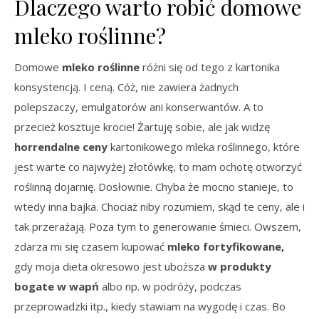
Dlaczego warto robić domowe
mleko roślinne?
Domowe
mleko roślinne
różni się od tego z kartonika
konsystencją. I ceną. Cóż, nie zawiera żadnych
polepszaczy, emulgatorów ani konserwantów. A to
przecież kosztuje krocie! Żartuję sobie, ale jak widzę
horrendalne ceny
kartonikowego mleka roślinnego, które
jest warte co najwyżej złotówkę, to mam ochotę otworzyć
roślinną dojarnię. Dosłownie. Chyba że mocno stanieje, to
wtedy inna bajka. Chociaż niby rozumiem, skąd te ceny, ale i
tak przerażają. Poza tym to generowanie śmieci. Owszem,
zdarza mi się czasem kupować
mleko fortyfikowane,
gdy moja dieta okresowo jest uboższa
w produkty
bogate w wapń
albo np. w podróży, podczas
przeprowadzki itp., kiedy stawiam na wygodę i czas. Bo