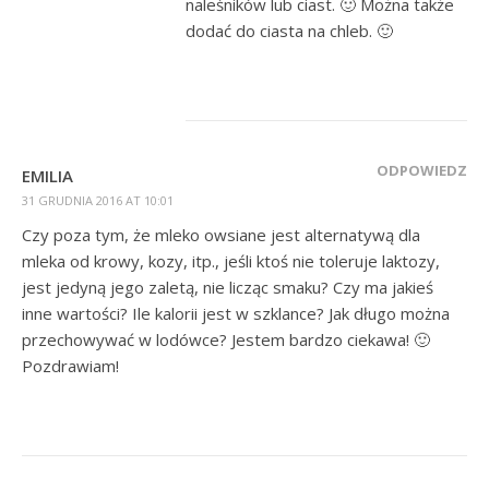
naleśników lub ciast. 🙂 Można także
dodać do ciasta na chleb. 🙂
ODPOWIEDZ
EMILIA
31 GRUDNIA 2016 AT 10:01
Czy poza tym, że mleko owsiane jest alternatywą dla
mleka od krowy, kozy, itp., jeśli ktoś nie toleruje laktozy,
jest jedyną jego zaletą, nie licząc smaku? Czy ma jakieś
inne wartości? Ile kalorii jest w szklance? Jak długo można
przechowywać w lodówce? Jestem bardzo ciekawa! 🙂
Pozdrawiam!