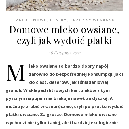
,
,
BEZGLUTENOWE
DESERY
PRZEPISY WEGAŃSKIE
Domowe mleko owsiane,
czyli jak wydoić płatki
16 listopada 2021
M
leko owsiane to bardzo dobry napój
zarówno do bezpośredniej konsumpcji, jak i
do ciast, deserów, jak i śniadaniowej
granoli. W sklepach litrowych kartoników z tym
pysznym napojem nie brakuje nawet za dyszkę. A
można je zrobić własnoręcznie, czyli po prostu wydoić
płatki owsiane. Za grosze. Domowe mleko owsiane
wychodzi nie tylko taniej, ale i bardziej ekologicznie –