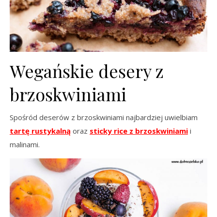
Wegańskie desery z
brzoskwiniami
Spośród deserów z brzoskwiniami najbardziej uwielbiam
tartę rustykalną
oraz
sticky rice z brzoskwiniami
i
malinami.