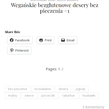
Share this:
Facebook
Print
Email
Pinterest
Pages:
1
2
bez pieczenia
brzoskwinie
desery
jagody
maliny
owoce
porzeczki
rabarbar
truskawki
5 komentarzy