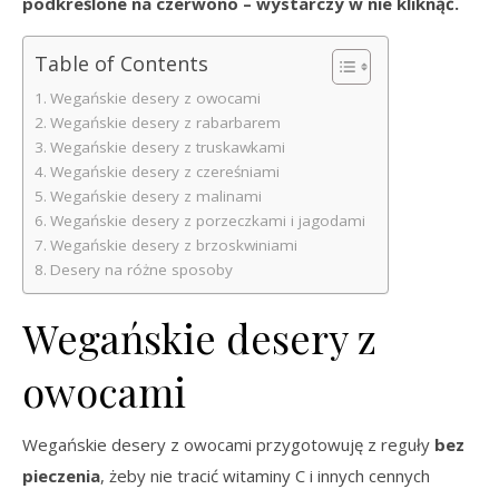
podkreślone na czerwono – wystarczy w nie kliknąć.
Table of Contents
Wegańskie desery z owocami
Wegańskie desery z rabarbarem
Wegańskie desery z truskawkami
Wegańskie desery z czereśniami
Wegańskie desery z malinami
Wegańskie desery z porzeczkami i jagodami
Wegańskie desery z brzoskwiniami
Desery na różne sposoby
Wegańskie desery z
owocami
Wegańskie desery z owocami przygotowuję z reguły
bez
pieczenia
, żeby nie tracić witaminy C i innych cennych