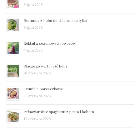
5 lipca 2025
Hummus z bobu do chleba i nie tylko
5 lipca 2025
Koktajl z sezonowych owoców
4 lipca 2025
Dlaczego warto jeść bób?
28 czerwca 2025
Crumble porzeczkowe
25 czerwca 2025
Pełnoziarniste spaghetti z pesto i bobem
17 czerwca 2025