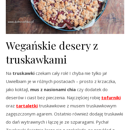
Wegańskie desery z
truskawkami
Na
truskawki
czekam cały rok! I chyba nie tylko ja!
Uwielbiam je w różnych postaciach – prosto z krzaczka,
jako koktajl,
mus z nasionami chia
czy dodatek do
deserów i ciast bez pieczenia. Najczęściej robię
tofurniki
oraz
tartaletki
truskawkowe z musem truskawkowym
zagęszczonym agarem. Ostatnio również dodaję truskawki
do dań wytrawnych i łączę je ze szparagami. Pycha!