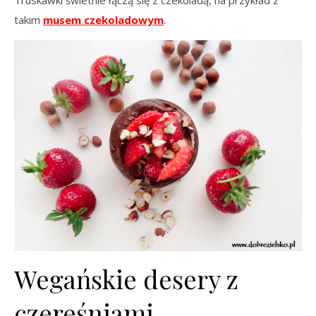
Truskawki świetnie łączą się z czekoladą, na przykład z
takim
musem czekoladowym
.
Wegańskie desery z
czereśniami