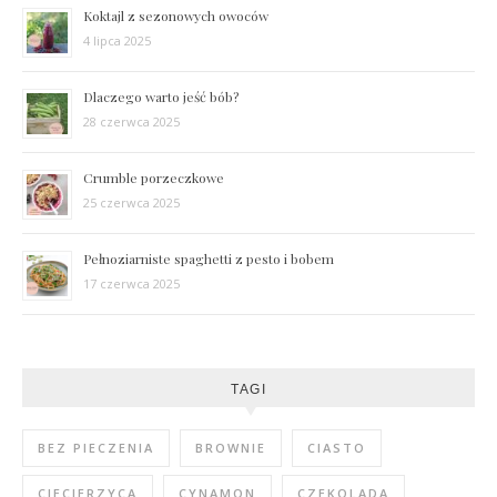
Koktajl z sezonowych owoców
4 lipca 2025
Dlaczego warto jeść bób?
28 czerwca 2025
Crumble porzeczkowe
25 czerwca 2025
Pełnoziarniste spaghetti z pesto i bobem
17 czerwca 2025
TAGI
BEZ PIECZENIA
BROWNIE
CIASTO
CIECIERZYCA
CYNAMON
CZEKOLADA