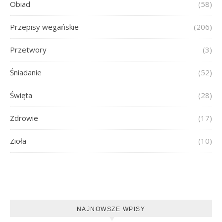
Obiad
(58)
Przepisy wegańskie
(206)
Przetwory
(3)
Śniadanie
(52)
Święta
(28)
Zdrowie
(17)
Zioła
(10)
NAJNOWSZE WPISY