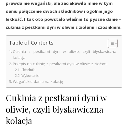
prawda nie wegański, ale zaciekawiło mnie w tym
daniu połączenie dwóch składników i ogólnie jego
lekkość. I tak oto powstało właśnie to pyszne danie –
cukinia z pestkami dyni w oliwie z ziołami i czosnkiem.
Table of Contents
Cukinia z pestkami dyni w oliwie, czyli błyskawiczna
kolacja
Przepis na cukinię z pestkami dyni w oliwie z ziołami
Składniki:
Wykonanie:
Wegańskie dania na kolację
Cukinia z pestkami dyni w
oliwie, czyli błyskawiczna
kolacja