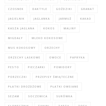
CZOSNEK
DAKTYLE
GOŹDZIKI
GRANAT
JAGIELNIK
JAGLANKA
JARMUŻ
KAKAO
KASZA JAGLANA
KOKOS
MALINY
MIGDAŁY
MLEKO KOKOSOWE
MUS KOKOSOWY
ORZECHY
ORZECHY LASKOWE
OWOCE
PAPRYKA
PESTO
PIECZARKI
POMIDORY
PORZECZKI
PRZEPISY ŚWIĄTECZNE
PŁATKI DROŻDŻOWE
PŁATKI OWSIANE
SEZAM
SOCZEWICA
SURÓWKA
SŁONECZNIK
TAHINI
TARTA
TOFU