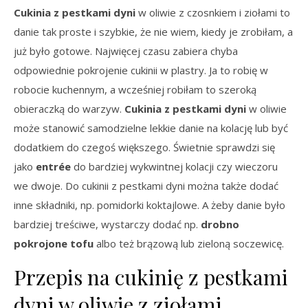
Cukinia z pestkami dyni
w oliwie z czosnkiem i ziołami to
danie tak proste i szybkie, że nie wiem, kiedy je zrobiłam, a
już było gotowe. Najwięcej czasu zabiera chyba
odpowiednie pokrojenie cukinii w plastry. Ja to robię w
robocie kuchennym, a wcześniej robiłam to szeroką
obieraczką do warzyw.
Cukinia z pestkami dyni
w oliwie
może stanowić samodzielne lekkie danie na kolację lub być
dodatkiem do czegoś większego. Świetnie sprawdzi się
jako
entrée
do bardziej wykwintnej kolacji czy wieczoru
we dwoje. Do cukinii z pestkami dyni można także dodać
inne składniki, np. pomidorki koktajlowe. A żeby danie było
bardziej treściwe, wystarczy dodać np.
drobno
pokrojone tofu
albo też brązową lub zieloną soczewicę.
Przepis na cukinię z pestkami
dyni w oliwie z ziołami