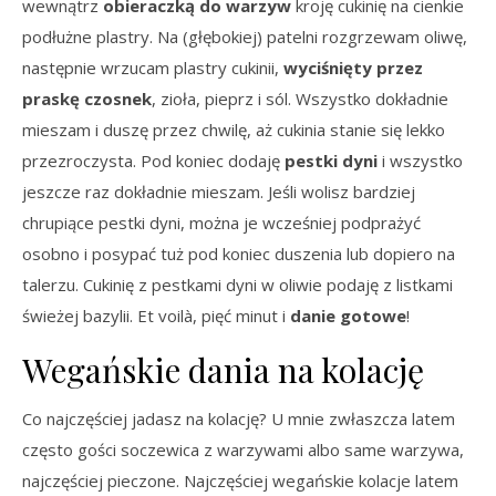
wewnątrz
obieraczką do warzyw
kroję cukinię na cienkie
podłużne plastry. Na (głębokiej) patelni rozgrzewam oliwę,
następnie wrzucam plastry cukinii,
wyciśnięty przez
praskę czosnek
, zioła, pieprz i sól. Wszystko dokładnie
mieszam i duszę przez chwilę, aż cukinia stanie się lekko
przezroczysta. Pod koniec dodaję
pestki dyni
i wszystko
jeszcze raz dokładnie mieszam. Jeśli wolisz bardziej
chrupiące pestki dyni, można je wcześniej podprażyć
osobno i posypać tuż pod koniec duszenia lub dopiero na
talerzu. Cukinię z pestkami dyni w oliwie podaję z listkami
świeżej bazylii. Et voilà, pięć minut i
danie gotowe
!
Wegańskie dania na kolację
Co najczęściej jadasz na kolację? U mnie zwłaszcza latem
często gości soczewica z warzywami albo same warzywa,
najczęściej pieczone. Najczęściej wegańskie kolacje latem