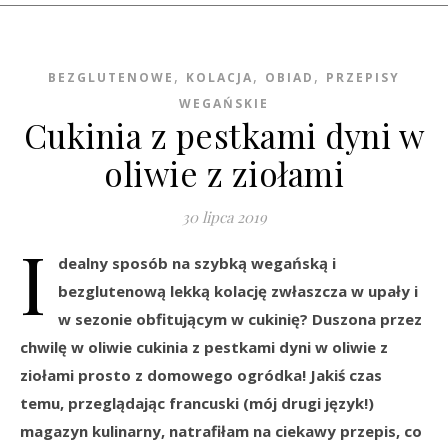
,
,
,
BEZGLUTENOWE
KOLACJA
OBIAD
PRZEPISY
WEGAŃSKIE
Cukinia z pestkami dyni w
oliwie z ziołami
30 lipca 2019
I
dealny sposób na szybką wegańską i
bezglutenową lekką kolację zwłaszcza w upały i
w sezonie obfitującym w cukinię? Duszona przez
chwilę w oliwie cukinia z pestkami dyni w oliwie z
ziołami prosto z domowego ogródka! Jakiś czas
temu, przeglądając francuski (mój drugi język!)
magazyn kulinarny, natrafiłam na ciekawy przepis, co