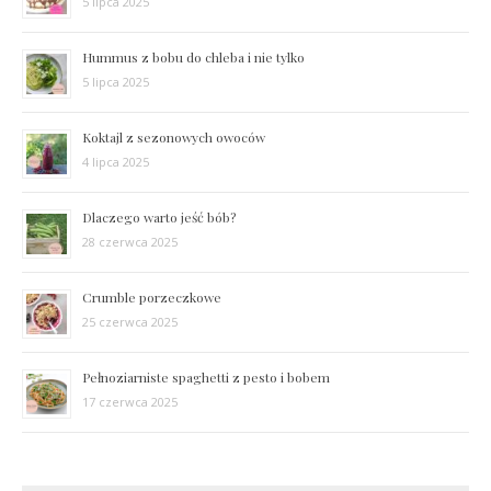
5 lipca 2025
Hummus z bobu do chleba i nie tylko
5 lipca 2025
Koktajl z sezonowych owoców
4 lipca 2025
Dlaczego warto jeść bób?
28 czerwca 2025
Crumble porzeczkowe
25 czerwca 2025
Pełnoziarniste spaghetti z pesto i bobem
17 czerwca 2025