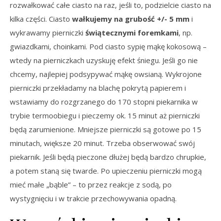
rozwałkować całe ciasto na raz, jeśli to, podzielcie ciasto na
kilka części. Ciasto
wałkujemy na grubość +/- 5 mm
i
wykrawamy pierniczki
świątecznymi foremkami
, np.
gwiazdkami, choinkami. Pod ciasto sypię mąkę kokosową –
wtedy na pierniczkach uzyskuję efekt śniegu. Jeśli go nie
chcemy, najlepiej podsypywać mąkę owsianą. Wykrojone
pierniczki przekładamy na blachę pokrytą papierem i
wstawiamy do rozgrzanego do 170 stopni piekarnika w
trybie termoobiegu i pieczemy ok. 15 minut aż pierniczki
będą zarumienione. Mniejsze pierniczki są gotowe po 15
minutach, większe 20 minut. Trzeba obserwować swój
piekarnik. Jeśli będą pieczone dłużej będą bardzo chrupkie,
a potem staną się twarde. Po upieczeniu pierniczki mogą
mieć małe „bąble” – to przez reakcje z sodą, po
wystygnięciu i w trakcie przechowywania opadną.