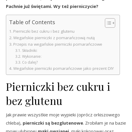
Pachnie już świętami. Wy też pierniczycie?
Table of Contents
Pierniczki bez cukru i bez glutenu
Wegańskie pierniczki z pomarańczową nutą
Przepis na wegańskie pierniczki pomarańczowe
Składniki:
Wykonanie:
Co dalej?
Wegańskie pierniczki pomarańczowe jako prezent DIY
Pierniczki bez cukru i
bez glutenu
Jak prawie wszystkie moje wypieki (oprócz orkiszowego
chleba),
pierniczki są bezglutenowe
. Zrobiłam je na bazie
mojej ulubionej
mąki owsianej
, mąki kokosowej oraz