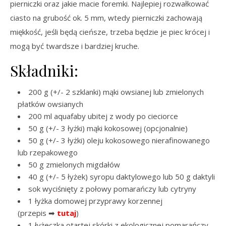
pierniczki oraz jakie macie foremki. Najlepiej rozwałkować
ciasto na grubość ok. 5 mm, wtedy pierniczki zachowają
miękkość, jeśli będą cieńsze, trzeba będzie je piec krócej i
mogą być twardsze i bardziej kruche.
Składniki:
200 g (+/- 2 szklanki) mąki owsianej lub zmielonych
płatków owsianych
200 ml aquafaby ubitej z wody po cieciorce
50 g (+/- 3 łyżki) mąki kokosowej (opcjonalnie)
50 g (+/- 3 łyżki) oleju kokosowego nierafinowanego
lub rzepakowego
50 g zmielonych migdałów
40 g (+/- 5 łyżek) syropu daktylowego lub 50 g daktyli
sok wyciśnięty z połowy pomarańczy lub cytryny
1 łyżka domowej przyprawy korzennej
(przepis ➡
tutaj
)
1 łyżeczka otartej skórki z ekologicznej pomarańczy