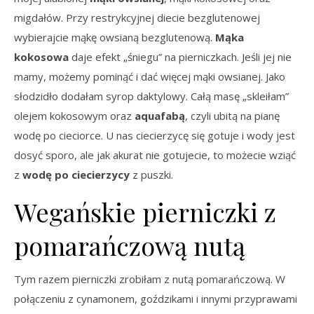
migdałów. Przy restrykcyjnej diecie bezglutenowej
wybierajcie mąkę owsianą bezglutenową.
Mąka
kokosowa
daje efekt „śniegu” na pierniczkach. Jeśli jej nie
mamy, możemy pominąć i dać więcej mąki owsianej. Jako
słodzidło dodałam syrop daktylowy. Całą masę „skleiłam”
olejem kokosowym oraz
aquafabą
, czyli ubitą na pianę
wodę po cieciorce. U nas ciecierzycę się gotuje i wody jest
dosyć sporo, ale jak akurat nie gotujecie, to możecie wziąć
z
wodę po ciecierzycy
z puszki.
Wegańskie pierniczki z
pomarańczową nutą
Tym razem pierniczki zrobiłam z nutą pomarańczową. W
połączeniu z cynamonem, goździkami i innymi przyprawami