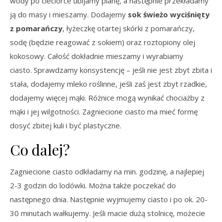
wody po cieciorce ubijamy pianę, a następnie przekładamy
ją do masy i mieszamy. Dodajemy
sok świeżo wyciśnięty
z pomarańczy
, łyżeczkę otartej skórki z pomarańczy,
sodę (będzie reagować z sokiem) oraz roztopiony olej
kokosowy. Całość dokładnie mieszamy i wyrabiamy
ciasto. Sprawdzamy konsystencję – jeśli nie jest zbyt zbita i
stała, dodajemy mleko roślinne, jeśli zaś jest zbyt rzadkie,
dodajemy więcej mąki. Różnice mogą wynikać chociażby z
mąki i jej wilgotności. Zagniecione ciasto ma mieć formę
dosyć zbitej kuli i być plastyczne.
Co dalej?
Zagniecione ciasto odkładamy na min. godzinę, a najlepiej
2-3 godzin do lodówki. Można także poczekać do
następnego dnia. Następnie wyjmujemy ciasto i po ok. 20-
30 minutach wałkujemy. Jeśli macie dużą stolnicę, możecie