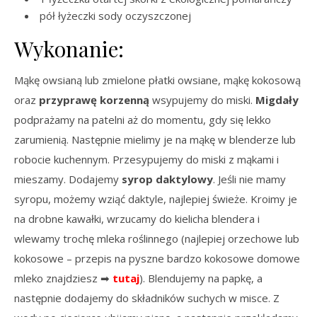
pół łyżeczki sody oczyszczonej
Wykonanie:
Mąkę owsianą lub zmielone płatki owsiane, mąkę kokosową
oraz
przyprawę korzenną
wsypujemy do miski.
Migdały
podprażamy na patelni aż do momentu, gdy się lekko
zarumienią. Następnie mielimy je na mąkę w blenderze lub
robocie kuchennym. Przesypujemy do miski z mąkami i
mieszamy. Dodajemy
syrop daktylowy
. Jeśli nie mamy
syropu, możemy wziąć daktyle, najlepiej świeże. Kroimy je
na drobne kawałki, wrzucamy do kielicha blendera i
wlewamy trochę mleka roślinnego (najlepiej orzechowe lub
kokosowe – przepis na pyszne bardzo kokosowe domowe
mleko znajdziesz ➡
tutaj
). Blendujemy na papkę, a
następnie dodajemy do składników suchych w misce. Z