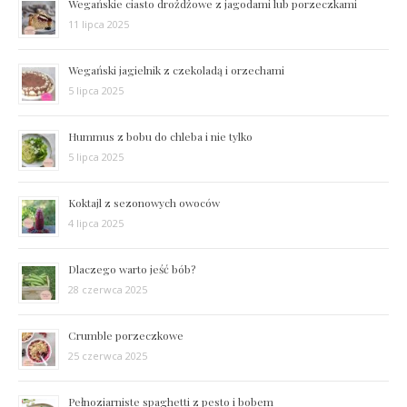
Wegańskie ciasto drożdżowe z jagodami lub porzeczkami
11 lipca 2025
Wegański jagielnik z czekoladą i orzechami
5 lipca 2025
Hummus z bobu do chleba i nie tylko
5 lipca 2025
Koktajl z sezonowych owoców
4 lipca 2025
Dlaczego warto jeść bób?
28 czerwca 2025
Crumble porzeczkowe
25 czerwca 2025
Pełnoziarniste spaghetti z pesto i bobem