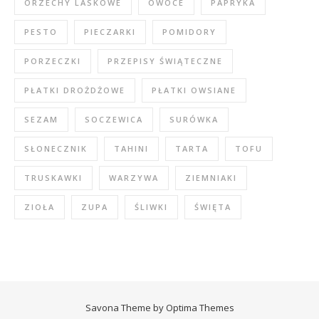
ORZECHY LASKOWE
OWOCE
PAPRYKA
PESTO
PIECZARKI
POMIDORY
PORZECZKI
PRZEPISY ŚWIĄTECZNE
PŁATKI DROŻDŻOWE
PŁATKI OWSIANE
SEZAM
SOCZEWICA
SURÓWKA
SŁONECZNIK
TAHINI
TARTA
TOFU
TRUSKAWKI
WARZYWA
ZIEMNIAKI
ZIOŁA
ZUPA
ŚLIWKI
ŚWIĘTA
Savona Theme by
Optima Themes