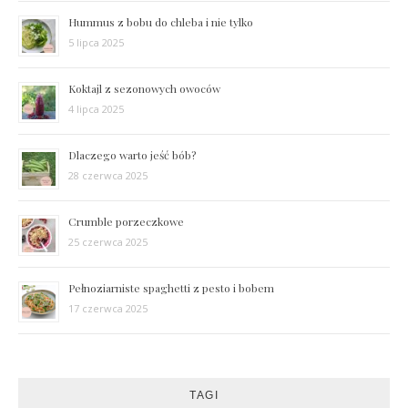
Hummus z bobu do chleba i nie tylko
5 lipca 2025
Koktajl z sezonowych owoców
4 lipca 2025
Dlaczego warto jeść bób?
28 czerwca 2025
Crumble porzeczkowe
25 czerwca 2025
Pełnoziarniste spaghetti z pesto i bobem
17 czerwca 2025
TAGI